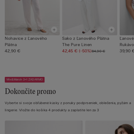
Nohavice z Ľanového
Sako z Ľanového Plátna
Ľanové
Plátna
The Pure Linen
Rukávo
42,90 €
42,45 €
(-50%)
Tvar...
39,90 
84,90 €
Mix&Match 3+1 ZADARMO
Dokončite promo
Vyberte si svoje obľúbené kúsky z ponuky podprseniek, oblečenia, pyžám a
lingerie. Vložte do košíka 4 produkty a zaplatíte len za 3