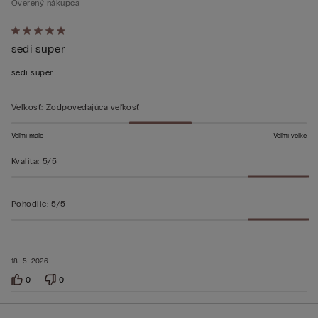
Overený nákupca
Hodnotenie:
sedi super
5
z 5
sedi super
Veľkosť
:
Zodpovedajúca veľkosť
Veľmi malé
Veľmi veľké
Kvalita
:
5/5
Pohodlie
:
5/5
18. 5. 2026
0
0