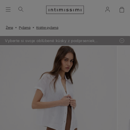
Žena
Pyžamá
Krátke pyžamá
Vyberte si svoje obľúbené kúsky z podprseniek,
oblečenia, pyžám a lingerie. Vložte do košíka 4 produkty
a zaplatíte len za 3