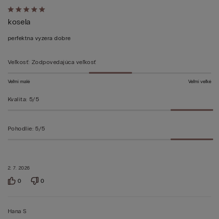
Hodnotenie:
kosela
5
z 5
perfektna vyzera dobre
Veľkosť
:
Zodpovedajúca veľkosť
Veľmi malé
Veľmi veľké
Kvalita
:
5/5
Pohodlie
:
5/5
2. 7. 2026
0
0
Hana S