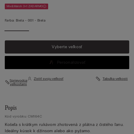
Mix&Match 3+1 ZADARMO
Farba:
Biela -
001 - Biela
Vyberte veľkosť
Personalizovať
Zistiť svoju veľkosť
Tabuľka veľkostí
Sprievodca
veľkosťami
Popis
Kód výrobku: CM164C
Košeľa s krátkym rukávom zhotovená z plátna z čistého ľanu.
Ideálny kúsok k džínsom alebo ako pyžamo.