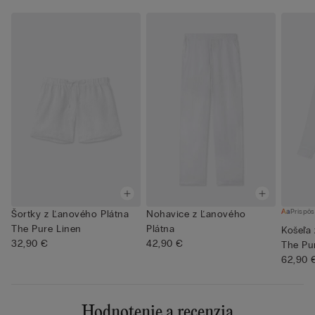
Prispôs
Šortky z Ľanového Plátna
Nohavice z Ľanového
The Pure Linen
Plátna
Košeľa
32,90 €
42,90 €
The Pu
62,90 
Hodnotenie a recenzia