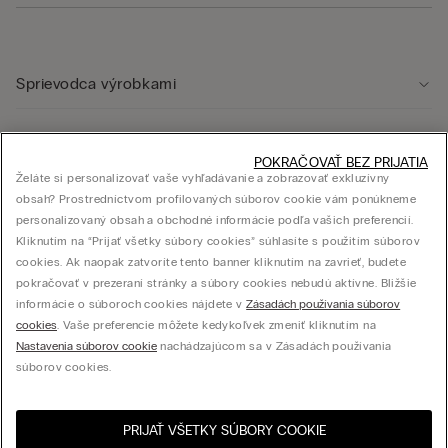
Sprievodca výrobkami
Starostlivosť o zákazníka
POKRAČOVAŤ BEZ PRIJATIA
Želáte si personalizovať vaše vyhľadávanie a zobrazovať exkluzívny
obsah? Prostredníctvom profilovaných súborov cookie vám ponúkneme
Právna oblasť
personalizovaný obsah a obchodné informácie podľa vašich preferencií.
Kliknutím na “Prijať všetky súbory cookies” súhlasíte s použitím súborov
cookies. Ak naopak zatvoríte tento banner kliknutím na zavrieť, budete
Firma
pokračovať v prezeraní stránky a súbory cookies nebudú aktívne. Bližšie
informácie o súboroch cookies nájdete v
Zásadách používania súborov
cookies
. Vaše preferencie môžete kedykoľvek zmeniť kliknutím na
Nastavenia súborov cookie
nachádzajúcom sa v Zásadách používania
súborov cookies.
© CALZEDONIA SLOVAK s.r.o., Mlynské nivy 5, 821 09 Bratislava – IČO: 44614004
PRIJAŤ VŠETKY SÚBORY COOKIE
Vyberte veľkosť
Navštívte internetový