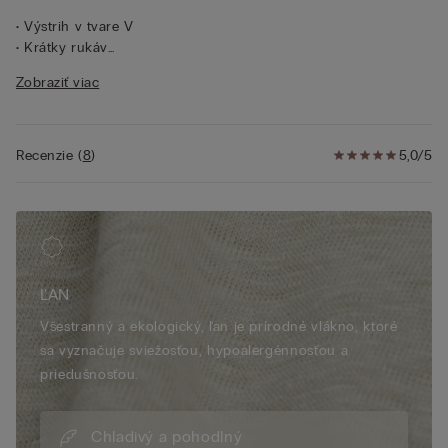
• Výstrih v tvare V
• Krátky rukáv
• 100 % ľan
Zobraziť viac
• Klasický strih
• Modelka je vysoká 175 cm a nosí veľkosť S
Recenzie
(
8
)
5,0/5
ĽAN
Všestranný a ekologický, ľan je prírodné vlákno, ktoré
sa vyznačuje sviežosťou, hypoalergénnosťou a
priedušnosťou.
Chladivý a pohodlný