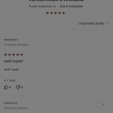
Počet hodnotení: 8
5,0
z 5 hviezdičiek
Usporiadať podľa
Henrieta S
Overený nákupca
Hodnotenie:
sedí super
5
z 5
sedí super
4. 7. 2026
0
0
ludmila b
L
Overený nákupca