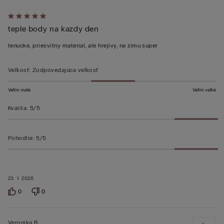
Hodnotenie:
teple body na kazdy den
5
z 5
tenucke, priesvitny material, ale hrejivy, na zimu super
Veľkosť
:
Zodpovedajúca veľkosť
Veľmi malé
Veľmi veľké
Kvalita
:
5/5
Pohodlie
:
5/5
23. 1. 2026
0
0
Veronika B