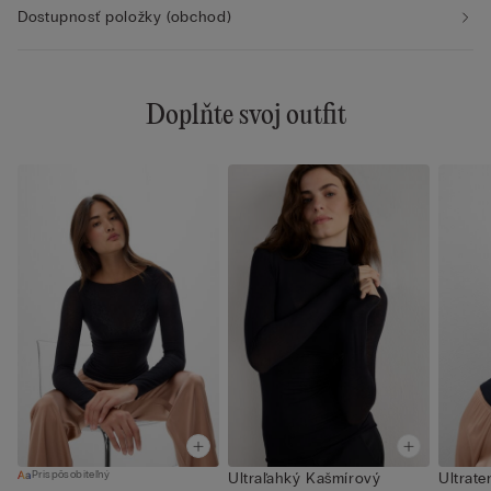
Dostupnosť položky (obchod)
Doplňte svoj outfit
Prispôsobiteľný
Ultraľahký Kašmírový
Ultrat