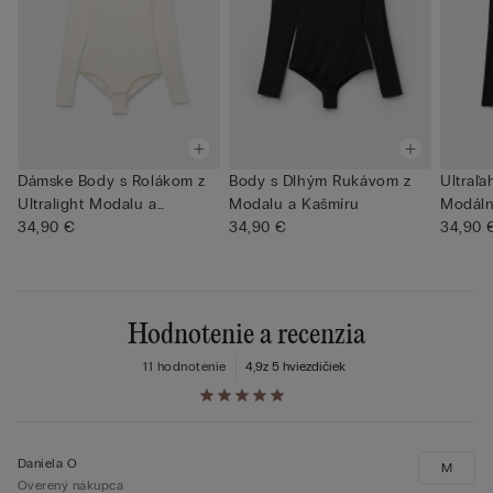
Dámske Body s Rolákom z
Body s Dlhým Rukávom z
Ultraľ
Ultralight Modalu a
Modalu a Kašmíru
Modáln
Kašmír...
34,90 €
34,90 €
Goliero.
34,90 
Hodnotenie a recenzia
11 hodnotenie
4,9
z 5 hviezdičiek
Daniela O
M
Overený nákupca