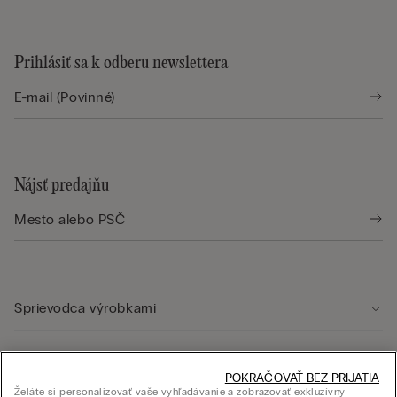
Prihlásiť sa k odberu newslettera
Nájsť predajňu
Sprievodca výrobkami
Starostlivosť o zákazníka
POKRAČOVAŤ BEZ PRIJATIA
Želáte si personalizovať vaše vyhľadávanie a zobrazovať exkluzívny