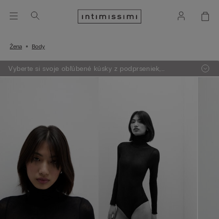
Žena
Body
Vyberte si svoje obľúbené kúsky z podprseniek,
oblečenia, pyžám a lingerie. Vložte do košíka 4 produkty
a zaplatíte len za 3