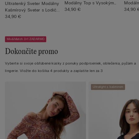
Modálny Top s Vysokým
Modáln
Ultratenký Sveter Modálny
Goliero...
34,90 €
34,90 
Kašmírový Sveter s Lodič...
34,90 €
Mix&Match 3+1 ZADARMO
Dokončite promo
Vyberte si svoje obľúbené kúsky z ponuky podprseniek, oblečenia, pyžám a
lingerie. Vložte do košíka 4 produkty a zaplatíte len za 3
Ultralight s kašmírom