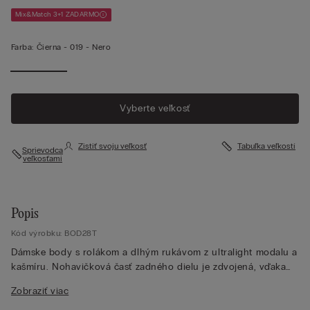
Mix&Match 3+1 ZADARMO
Farba:
Čierna -
019 - Nero
Vyberte veľkosť
Zistiť svoju veľkosť
Tabuľka veľkostí
Sprievodca
veľkosťami
Popis
Kód výrobku: BOD28T
Dámske body s rolákom a dlhým rukávom z ultralight modalu a
kašmíru. Nohavičková časť zadného dielu je zdvojená, vďaka
čomu nepresvitá ani pod najpriliehavejším odevom, pričom
Zobraziť viac
zapínanie je na patentové gombíky.