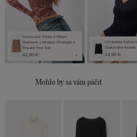
Vzorované Tričko s Dlhým
Ultratenká Kašmír
Rukávom z Modalu Ultralight s
Čipkovaná Košeľa
Elevate Your Day
34,90 €
42,90 €
Mohlo by sa vám páčiť