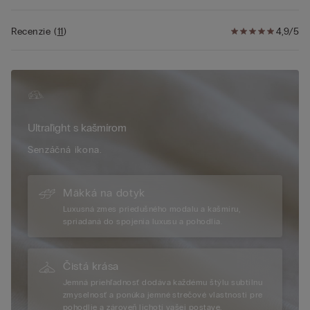
Recenzie
(
11
)
4,9/5
Ultraľight s kašmírom
Senzáčná ikona.
Mäkká na dotyk
Luxusná zmes priedušného modalu a kašmíru,
spriadaná do spojenia luxusu a pohodlia.
Čistá krása
Jemná priehľadnosť dodáva každému štýlu subtílnu
zmyselnosť a ponúka jemné strečové vlastnosti pre
pohodlie a zároveň lichotí vašej postave.