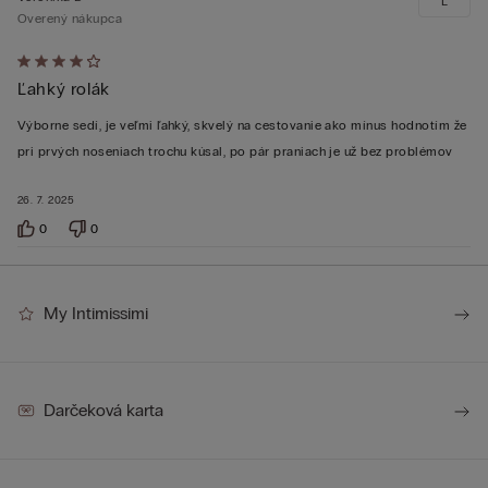
L
Overený nákupca
Hodnotenie:
Ľahký rolák
4
z 5
Výborne sedí, je veľmi ľahký, skvelý na cestovanie ako mínus hodnotím že
pri prvých noseniach trochu kúsal, po pár praniach je už bez problémov
26. 7. 2025
0
0
My Intimissimi
Darčeková karta