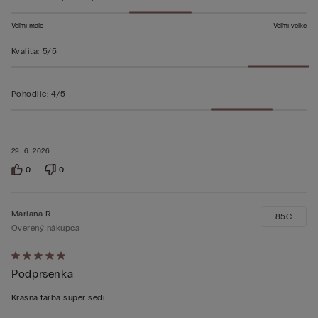
Veľmi malé
Veľmi veľké
Kvalita
:
5/5
Pohodlie
:
4/5
29. 6. 2026
0
0
Mariana R
85C
Overený nákupca
Hodnotenie:
Podprsenka
5
z 5
Krasna farba super sedi