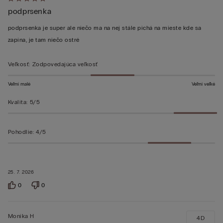
Hodnotenie:
podprsenka
5
z 5
podprsenka je super ale niečo ma na nej stále pichá na mieste kde sa
zapína, je tam niečo ostré
Veľkosť
:
Zodpovedajúca veľkosť
Veľmi malé
Veľmi veľké
Kvalita
:
5/5
Pohodlie
:
4/5
25. 7. 2026
0
0
Monika H
4D