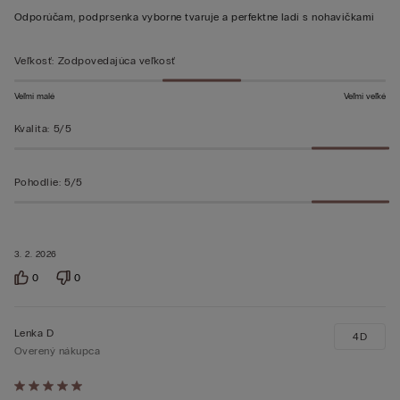
z 5
Odporúčam, podprsenka vyborne tvaruje a perfektne ladí s nohavičkami
Veľkosť
:
Zodpovedajúca veľkosť
Veľmi malé
Veľmi veľké
Kvalita
:
5/5
Pohodlie
:
5/5
3. 2. 2026
0
0
Lenka D
4D
Overený nákupca
Hodnotenie: