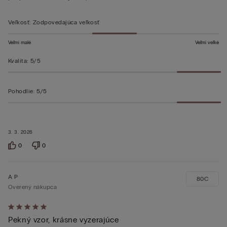
Veľkosť
:
Zodpovedajúca veľkosť
Veľmi malé
Veľmi veľké
Kvalita
:
5/5
Pohodlie
:
5/5
3. 3. 2026
0
0
A P
80C
Overený nákupca
Hodnotenie:
Pekný vzor, krásne vyzerajúce
5