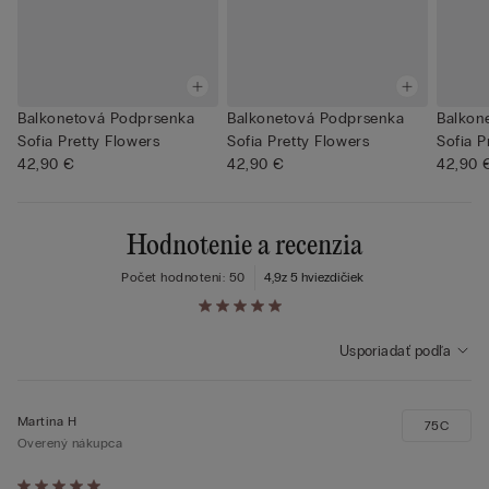
Balkonetová Podprsenka
Balkonetová Podprsenka
Balkon
Sofia Pretty Flowers
Sofia Pretty Flowers
Sofia P
42,90 €
42,90 €
42,90 
Hodnotenie a recenzia
Počet hodnotení: 50
4,9
z 5 hviezdičiek
Usporiadať podľa
Martina H
75C
Overený nákupca