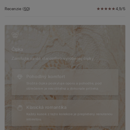
nastaviteľné v zadnej časti. Vo väčších veľkostiach je diel na
obvode hrudníka vyšší a v košíčkoch je vložená podpera pre
Recenzie
(
50
)
4,9/5
lepšie pohodlie a spevnenie. Tento model poskytuje vynikajúce
spevnenie a zvýrazňuje dekolt, pričom zaobľuje poprsie, a
vytvára tak ženský a zmyselný štýl.
Čipka
Zamilujte sa do starostlivo vyrobenej čipky.
Pohodlný komfort
Složitá čipka poskytuje oporu a pohodlie, pod
oblečením je neviditeľná a dokonale prilieha.
Klasická romantika
Každý kúsok z tejto kolekcie je prepletený nenútenou
intimitou.