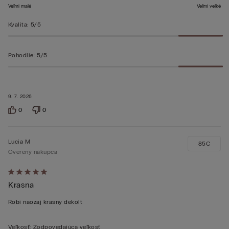
Veľmi malé
Veľmi veľké
Kvalita
:
5/5
Pohodlie
:
5/5
9. 7. 2026
0
0
Lucia M
85C
Overený nákupca
Hodnotenie:
Krasna
5
z 5
Robi naozaj krasny dekolt
Veľkosť
:
Zodpovedajúca veľkosť