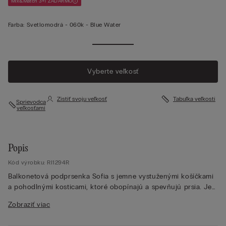
Mix&Match 3+1 ZADARMO
Farba:
Svetlomodrá -
060k - Blue Water
Vyberte veľkosť
Zistiť svoju veľkosť
Tabuľka veľkostí
Sprievodca
veľkosťami
Popis
Kód výrobku: RI1294R
Balkonetová podprsenka Sofia s jemne vystuženými košíčkami
a pohodlnými kosticami, ktoré obopínajú a spevňujú prsia. Je
zhotovená z elegantnej a rafinovanej čipky. V ponuke v
Zobraziť viac
dvojfarebnej verzii aj vo verzii tón v tóne. Zdvojený obvodový
pás z tylu poskytuje lepšie priľnutie k telu. Ramienka sú