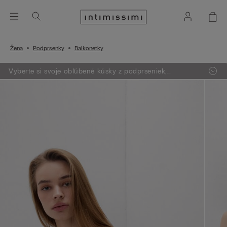
Žena
Podprsenky
Balkonetky
Vyberte si svoje obľúbené kúsky z podprseniek,
oblečenia, pyžám a lingerie. Vložte do košíka 4 produkty
a zaplatíte len za 3