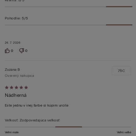
Pohodlie
:
5/5
24. 7. 2026
0
0
Zuzana B
75C
Overený nákupca
Hodnotenie:
Nádherná
5
z 5
Este jednu v inej farbe si kúpim urcite
Veľkosť
:
Zodpovedajúca veľkosť
Veľmi malé
Veľmi veľké