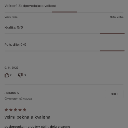
Veľkosť
:
Zodpovedajúca veľkosť
Veľmi malé
Veľmi veľké
Kvalita
:
5/5
Pohodlie
:
5/5
9. 6. 2026
0
0
Juliana S
80C
Overený nákupca
Hodnotenie:
velmi pekna a kvalitna
5
z 5
podprsenka ma dobry strih, dobre sadne