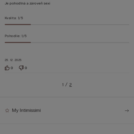
5
Je pohodlná a zároveň sexi
z 5
Kvalita
:
1/5
Pohodlie
:
1/5
25. 12. 2025
0
0
1
2
My Intimissimi