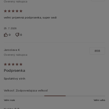
Overený nákupca
Hodnotenie:
5
veľmi príjemná podprsenka, super sedí
z 5
25. 7. 2026
0
0
Jaroslava K
85B
Overený nákupca
Hodnotenie:
Podprsenka
5
z 5
Spoľahlivý strih
Veľkosť
:
Zodpovedajúca veľkosť
Veľmi malé
Veľmi veľké
Kvalita
:
5/5