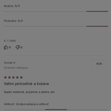
Kvalita
:
5/5
Pohodlie
:
5/5
11. 7. 2026
0
0
Vivien V
80B
Overený nákupca
Hodnotenie:
Veľmi pohodlné a krásne
5
z 5
Super materiál, príjemný a pekný set
Veľkosť
:
Zodpovedajúca veľkosť