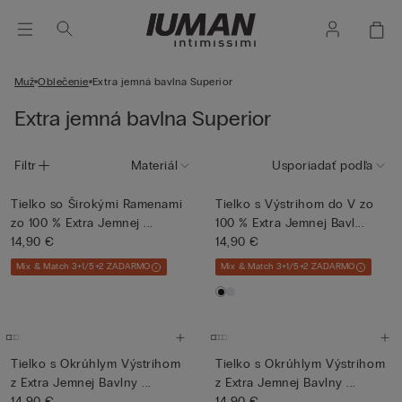
Muž
Oblečenie
Extra jemná bavlna Superior
Extra jemná bavlna Superior
Filtr
Materiál
Usporiadať podľa
Tielko so Širokými Ramenami
Tielko s Výstrihom do V zo
zo 100 % Extra Jemnej ...
100 % Extra Jemnej Bavl...
14,90 €
14,90 €
Mix & Match 3+1/5+2 ZADARMO
Mix & Match 3+1/5+2 ZADARMO
Tielko s Okrúhlym Výstrihom
Tielko s Okrúhlym Výstrihom
z Extra Jemnej Bavlny ...
z Extra Jemnej Bavlny ...
14,90 €
14,90 €