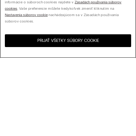
informácie o súboroch cookies nájdete v
Zásadách používania súborov
cookies
. Vaše preferencie môžete kedykoľvek zmeniť kliknutím na
Nastavenia súborov cookie
nachádzajúcom sa v Zásadách používania
súborov cookies.
PRIJAŤ VŠETKY SÚBORY COOKIE
Navštívte internetový
United States
obchod svojej krajiny:
Usporiadať podľa
Najpredávanejšie
Cena zostupne
My Intimissimi
Cena vzostupne
Najnovšie
Darčeková karta