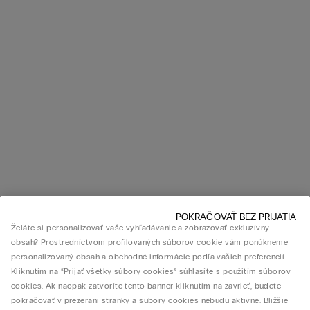
POKRAČOVAŤ BEZ PRIJATIA
Želáte si personalizovať vaše vyhľadávanie a zobrazovať exkluzívny
obsah? Prostredníctvom profilovaných súborov cookie vám ponúkneme
personalizovaný obsah a obchodné informácie podľa vašich preferencií.
Kliknutím na “Prijať všetky súbory cookies” súhlasíte s použitím súborov
cookies. Ak naopak zatvoríte tento banner kliknutím na zavrieť, budete
pokračovať v prezeraní stránky a súbory cookies nebudú aktívne. Bližšie