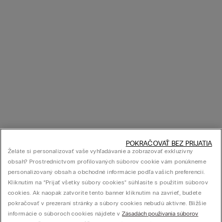
POKRAČOVAŤ BEZ PRIJATIA
Želáte si personalizovať vaše vyhľadávanie a zobrazovať exkluzívny
obsah? Prostredníctvom profilovaných súborov cookie vám ponúkneme
personalizovaný obsah a obchodné informácie podľa vašich preferencií.
Kliknutím na “Prijať všetky súbory cookies” súhlasíte s použitím súborov
cookies. Ak naopak zatvoríte tento banner kliknutím na zavrieť, budete
pokračovať v prezeraní stránky a súbory cookies nebudú aktívne. Bližšie
informácie o súboroch cookies nájdete v
Zásadách používania súborov