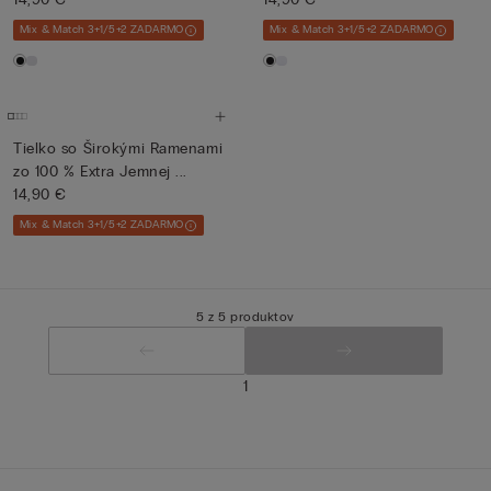
Mix & Match 3+1/5+2 ZADARMO
Mix & Match 3+1/5+2 ZADARMO
Tielko so Širokými Ramenami
zo 100 % Extra Jemnej ...
14,90 €
Mix & Match 3+1/5+2 ZADARMO
5 z 5 produktov
1