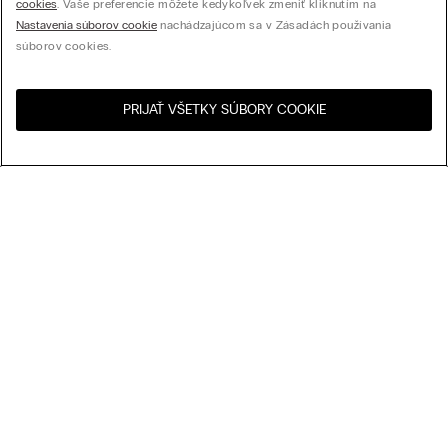
cookies
. Vaše preferencie môžete kedykoľvek zmeniť kliknutím na
Nastavenia súborov cookie
nachádzajúcom sa v Zásadách používania
súborov cookies.
PRIJAŤ VŠETKY SÚBORY COOKIE
Navštívte internetový
United States
obchod svojej krajiny:
Usporiadať podľa
Najpredávanejšie
Cena zostupne
My Intimissimi
Cena vzostupne
Najnovšie
Darčeková karta