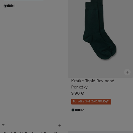
+1
Krátke Teplé Bavlnené
Ponožky
9,90 €
Ponožky 3+3 ZADARMO
+2