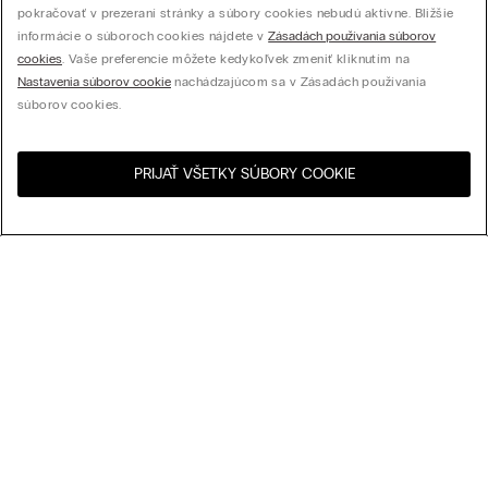
pokračovať v prezeraní stránky a súbory cookies nebudú aktívne. Bližšie
informácie o súboroch cookies nájdete v
Zásadách používania súborov
cookies
. Vaše preferencie môžete kedykoľvek zmeniť kliknutím na
Nastavenia súborov cookie
nachádzajúcom sa v Zásadách používania
súborov cookies.
PRIJAŤ VŠETKY SÚBORY COOKIE
Navštívte internetový
United States
obchod svojej krajiny:
Usporiadať podľa
Najpredávanejšie
Cena zostupne
My Intimissimi
Cena vzostupne
Najnovšie
Darčeková karta