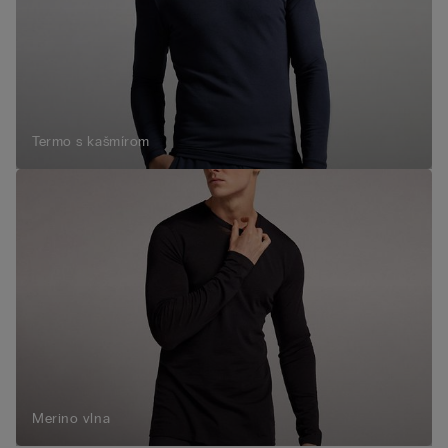
Termo s kašmírom
Merino vlna