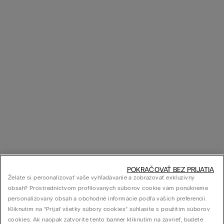
POKRAČOVAŤ BEZ PRIJATIA
Želáte si personalizovať vaše vyhľadávanie a zobrazovať exkluzívny
obsah? Prostredníctvom profilovaných súborov cookie vám ponúkneme
personalizovaný obsah a obchodné informácie podľa vašich preferencií.
Kliknutím na “Prijať všetky súbory cookies” súhlasíte s použitím súborov
cookies. Ak naopak zatvoríte tento banner kliknutím na zavrieť, budete