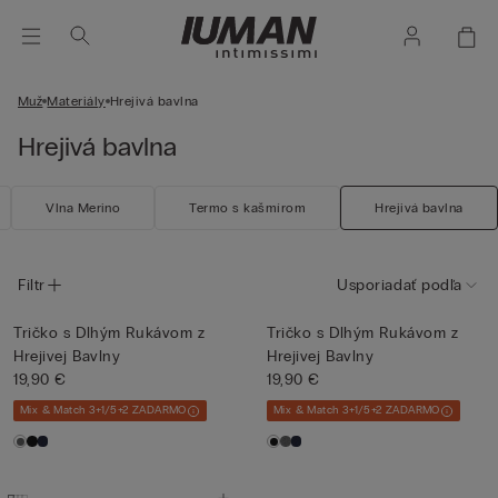
Muž
Materiály
Hrejivá bavlna
Hrejivá bavlna
Vlna Merino
Termo s kašmírom
Hrejivá bavlna
Filtr
Usporiadať podľa
Tričko s Dlhým Rukávom z
Tričko s Dlhým Rukávom z
Hrejivej Bavlny
Hrejivej Bavlny
19,90 €
19,90 €
Mix & Match 3+1/5+2 ZADARMO
Mix & Match 3+1/5+2 ZADARMO