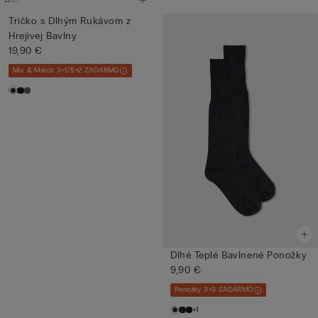
Tričko s Dlhým Rukávom z
Hrejivej Bavlny
19,90 €
Mix & Match 3+1/5+2 ZADARMO
Dlhé Teplé Bavlnené Ponožky
9,90 €
Ponožky 3+3 ZADARMO
+1