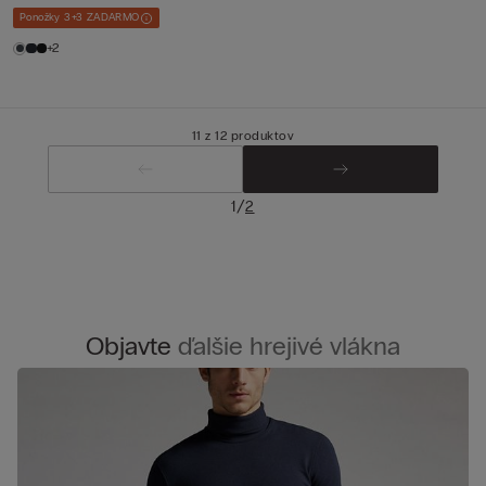
Ponožky 3+3 ZADARMO
+2
11 z 12 produktov
/
1
2
Objavte
ďalšie hrejivé vlákna