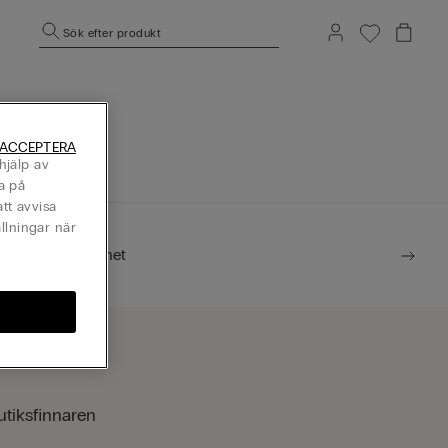
Sök efter produkt
mepage.
 ACCEPTERA
hjälp av
a på
tt avvisa
llningar när
Hållbarhet
utiksfinnaren