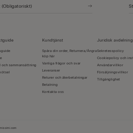
ktguide
Kundtjänst
Juridisk avdelning
sguide
Spåra din order, Returnera/Ångra
Sekretesspolicy
köp här
de
Cookiepolicy och inst
Vanliga frågor och svar
l och sammansättning
Användarvillkor
Leveranser
kötsel
Försäljningsvillkor
Returer och återbetalningar
Tillgänglighet
Betalning
Kontakta oss
imissimi.com