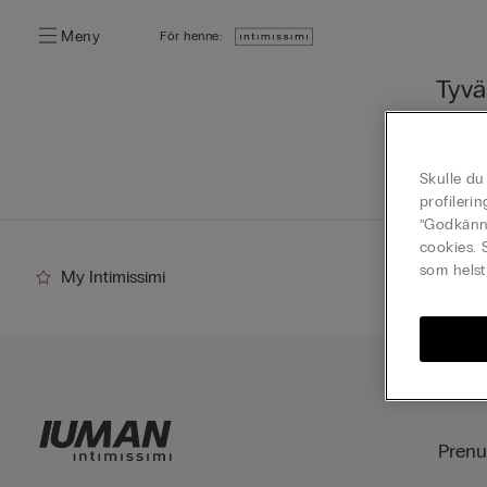
Meny
För henne:
Tyvä
You ca
Go
Skulle du
profileri
”Godkänn 
cookies. 
som helst
My Intimissimi
Prenu