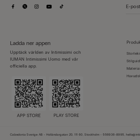
Ladda ner appen
Produ
Upptäck världen av Intimissimi och
Storlek
IUMAN Intimissimi Uomo med vår
Stilgui
officiella app.
Materia
Huvuds
Calzedonia Sverige AB - Holländargatan 20, 111 60, Stockholm - 556936-8995, hello@int