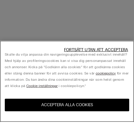
FORTSÄTT UTAN ATT ACCEPTERA
Skulle du vilja anpassa din navigeringsupplevelse med exklusivt innehåll?
Med hjälp av profileringscookies kan vi visa dig personanpassat innehåll
och annonser. Kicka på ”Godkänn alla cookies” för att godkänna cookies
eller stäng denna banner för att avvisa cookies. Se vår
cookiepolicy
för mer
information. Du kan ändra dina cookieinställningar när som helst genom
att klicka på
Cookie-inställningar
i cookiepolicyn.”
ACCEPTERA ALLA COOKIES
Besök webbutiken för ditt
Förenta Staterna
land: