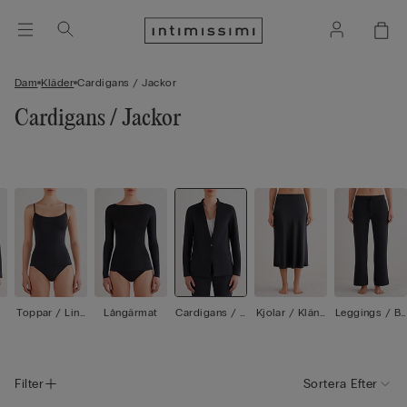
Dam
Kläder
Cardigans / Jackor
Cardigans / Jackor
Toppar / Linn
Långärmat
Cardigans / J
Kjolar / Klänn
Leggings / By
en
ackor
ingar
xor
Filter
Sortera Efter