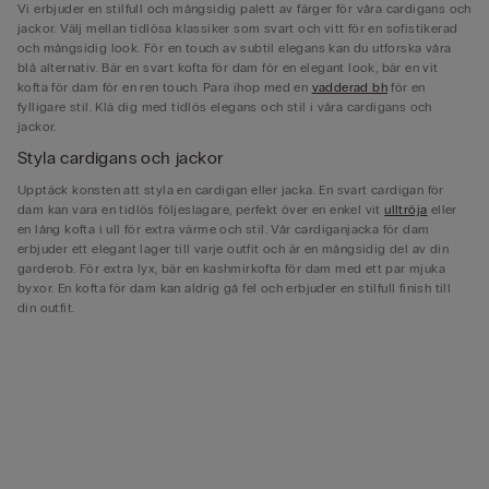
Vi erbjuder en stilfull och mångsidig palett av färger för våra cardigans och
jackor. Välj mellan tidlösa klassiker som svart och vitt för en sofistikerad
och mångsidig look. För en touch av subtil elegans kan du utforska våra
blå alternativ. Bär en svart kofta för dam för en elegant look, bär en vit
kofta för dam för en ren touch. Para ihop med en
vadderad bh
för en
fylligare stil. Klä dig med tidlös elegans och stil i våra cardigans och
jackor.
Styla cardigans och jackor
Upptäck konsten att styla en cardigan eller jacka. En svart cardigan för
dam kan vara en tidlös följeslagare, perfekt över en enkel vit
ulltröja
eller
en lång kofta i ull för extra värme och stil. Vår cardiganjacka för dam
erbjuder ett elegant lager till varje outfit och är en mångsidig del av din
garderob. För extra lyx, bär en kashmirkofta för dam med ett par mjuka
byxor. En kofta för dam kan aldrig gå fel och erbjuder en stilfull finish till
din outfit.