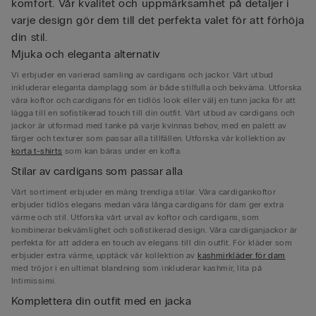
komfort. Vår kvalitet och uppmärksamhet på detaljer i
varje design gör dem till det perfekta valet för att förhöja
din stil.
Mjuka och eleganta alternativ
Vi erbjuder en varierad samling av cardigans och jackor. Vårt utbud
inkluderar eleganta damplagg som är både stilfulla och bekväma. Utforska
våra koftor och cardigans för en tidlös look eller välj en tunn jacka för att
lägga till en sofistikerad touch till din outfit. Vårt utbud av cardigans och
jackor är utformad med tanke på varje kvinnas behov, med en palett av
färger och texturer som passar alla tillfällen. Utforska vår kollektion av
korta t-shirts
som kan bäras under en kofta.
Stilar av cardigans som passar alla
Vårt sortiment erbjuder en mäng trendiga stilar. Våra cardigankoftor
erbjuder tidlös elegans medan våra långa cardigans för dam ger extra
värme och stil. Utforska vårt urval av koftor och cardigans, som
kombinerar bekvämlighet och sofistikerad design. Våra cardiganjackor är
perfekta för att addera en touch av elegans till din outfit. För kläder som
erbjuder extra värme, upptäck vår kollektion av
kashmirkläder för dam
med tröjor i en ultimat blandning som inkluderar kashmir, lita på
Intimissimi.
Komplettera din outfit med en jacka