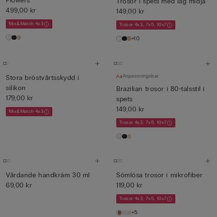
Flowers
Trosor i spets med låg midja
499,00 kr
149,00 kr
Mix&Match 4x3
Trosor 4x3, 7x5, 10x7
+10
Anpassningsbar
Stora bröstvårtsskydd i
silikon
Brazilian trosor i 80-talsstil i
179,00 kr
spets
149,00 kr
Mix&Match 4x3
Trosor 4x3, 7x5, 10x7
Vårdande handkräm 30 ml
Sömlösa trosor i mikrofiber
69,00 kr
119,00 kr
Trosor 4x3, 7x5, 10x7
+5