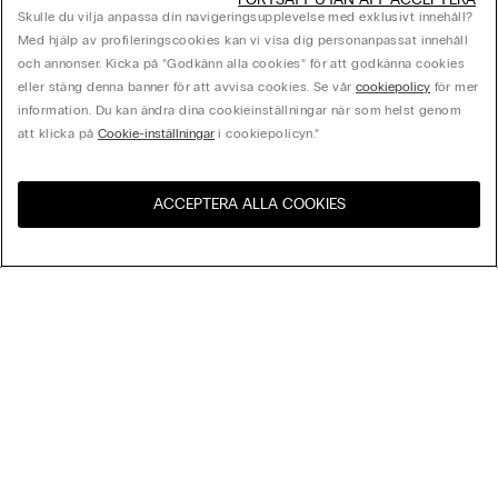
Skulle du vilja anpassa din navigeringsupplevelse med exklusivt innehåll?
Med hjälp av profileringscookies kan vi visa dig personanpassat innehåll
och annonser. Kicka på ”Godkänn alla cookies” för att godkänna cookies
eller stäng denna banner för att avvisa cookies. Se vår
cookiepolicy
för mer
information. Du kan ändra dina cookieinställningar när som helst genom
att klicka på
Cookie-inställningar
i cookiepolicyn.”
ACCEPTERA ALLA COOKIES
Besök webbutiken för ditt
Förenta Staterna
land:
Sortera Efter
Bästsäljare
Pris högst till lägst
My Intimissimi
Pris lägst till högst
Nyheter
Presentkort