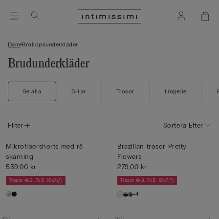
Dam
Bröllopsunderkläder
Brudunderkläder
Se alla
BH:ar
Trosor
Lingerie
Filter
Sortera Efter
Mikrofibershorts med rå
Brazilian trosor Pretty
skärning
Flowers
559,00 kr
279,00 kr
Trosor 4x3, 7x5, 10x7
Trosor 4x3, 7x5, 10x7
+4