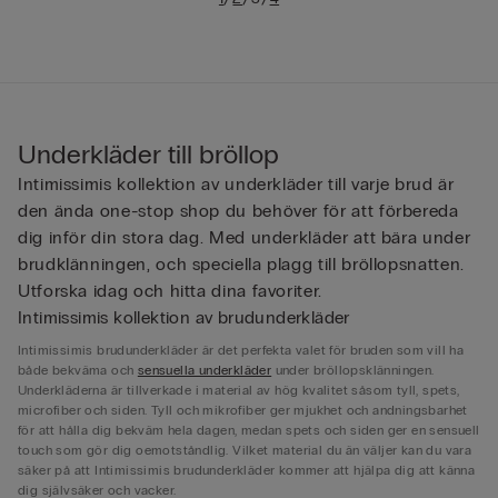
Underkläder till bröllop
Intimissimis kollektion av underkläder till varje brud är
den ända one-stop shop du behöver för att förbereda
dig inför din stora dag. Med underkläder att bära under
brudklänningen, och speciella plagg till bröllopsnatten.
Utforska idag och hitta dina favoriter.
Intimissimis kollektion av brudunderkläder
Intimissimis brudunderkläder är det perfekta valet för bruden som vill ha
både bekväma och
sensuella underkläder
under bröllopsklänningen.
Underkläderna är tillverkade i material av hög kvalitet såsom tyll, spets,
microfiber och siden. Tyll och mikrofiber ger mjukhet och andningsbarhet
för att hålla dig bekväm hela dagen, medan spets och siden ger en sensuell
touch som gör dig oemotståndlig. Vilket material du än väljer kan du vara
säker på att Intimissimis brudunderkläder kommer att hjälpa dig att känna
dig självsäker och vacker.