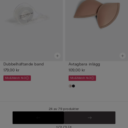
Dubbelhäftande band
Avtagbara inlägg
179,00 kr
109,00 kr
Mix&Match 4x3
Mix&Match 4x3
24 av 79 produkter
/
/
/
1
2
3
4