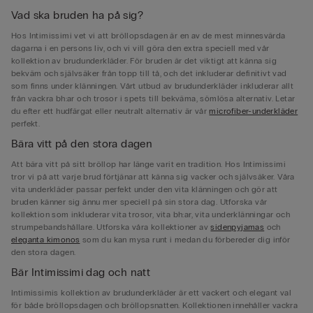
Vad ska bruden ha på sig?
Hos Intimissimi vet vi att bröllopsdagen är en av de mest minnesvärda
dagarna i en persons liv, och vi vill göra den extra speciell med vår
kollektion av brudunderkläder. För bruden är det viktigt att känna sig
bekväm och självsäker från topp till tå, och det inkluderar definitivt vad
som finns under klänningen. Vårt utbud av brudunderkläder inkluderar allt
från vackra bh:ar och trosor i spets till bekväma, sömlösa alternativ. Letar
du efter ett hudfärgat eller neutralt alternativ är vår
microfiber-underkläder
perfekt.
Bära vitt på den stora dagen
Att bära vitt på sitt bröllop har länge varit en tradition. Hos Intimissimi
tror vi på att varje brud förtjänar att känna sig vacker och självsäker. Våra
vita underkläder passar perfekt under den vita klänningen och gör att
bruden känner sig ännu mer speciell på sin stora dag. Utforska vår
kollektion som inkluderar vita trosor, vita bh:ar, vita underklänningar och
strumpebandshållare. Utforska våra kollektioner av
sidenpyjamas
och
eleganta kimonos
som du kan mysa runt i medan du förbereder dig inför
den stora dagen.
Bär Intimissimi dag och natt
Intimissimis kollektion av brudunderkläder är ett vackert och elegant val
för både bröllopsdagen och bröllopsnatten. Kollektionen innehåller vackra