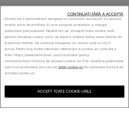
CONTINUAȚI FĂRĂ A ACCEPTA
Dorești să-ți personalizezi navigația cu conținuturi exclusive? Cu ajutorul
cookie-urilor de profilare, îți vom propune conținuturi și mesaje
publicitare personalizate. Făcând clic pe „Acceptă toate cookie-urile”,
permiți utilizarea cookie-urilor, iar dacă în schimb închizi acest banner de
la butonul închide, vei continua navigarea, iar cookie-urile nu vor fi
active. Pentru mai multe informații referitoare la cookie-uri, consultă a
href=" https://www.intimissimi .com/ro/cookie-policy-
intimissimi.html">Politica de utilizare cookie-uri. Poți modifica preferințele
tale în orice moment, prin clic pe
Setări cookie-uri
din secțiunea Politică de
utilizare cookie-uri.
ACCEPT TOATE COOKIE-URILE
Vizitează magazinul online
United States
pentru țara ta:
Aranjează după
Cele mai vândute