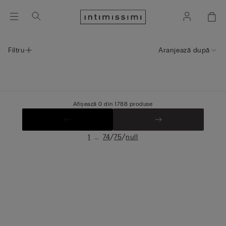
Filtru
Aranjează după
Afișează 0 din 1788 produse
...
/
/
1
74
75
null