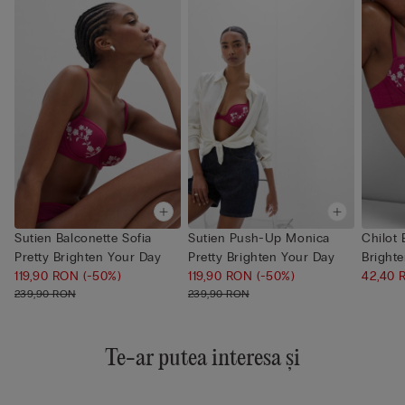
Sutien Balconette Sofia
Sutien Push-Up Monica
Chilot 
Pretty Brighten Your Day
Pretty Brighten Your Day
Bright
119,90 RON
(-50%)
119,90 RON
(-50%)
42,40
239,90 RON
239,90 RON
Te-ar putea interesa și