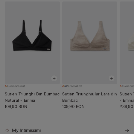
Personalizat
Personalizat
Persona
Sutien Triunghi Din Bumbac
Sutien Triunghiular Lara din
Sutien 
Natural - Emma
Bumbac
- Emm
109,90 RON
109,90 RON
239,90
My Intimissimi