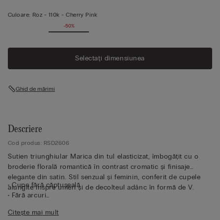
Culoare:
Roz -
110k - Cherry Pink
-50%
Selectați dimensiunea
Ghid de mărimi
Descriere
Cod produs: RSD2606
Sutien triunghiular Marica din tul elasticizat, îmbogățit cu o
broderie florală romantică în contrast cromatic și finisaje
elegante din satin. Stil senzual și feminin, conferit de cupele
• Cupe fără căptușeală
alungite înspre umeri și de decolteul adânc în formă de V.
• Fără arcuri
• Bandă sub bust din elastic acoperit cu satin
Citește mai mult
• Bretele reglabile la spate