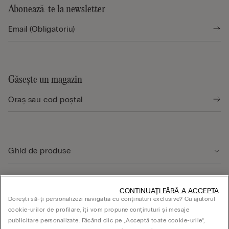
Abonează-te la newsletter
Găsește un magazin
Ghid de produse
Serviciul clienți
CONTINUAȚI FĂRĂ A ACCEPTA
Dorești să-ți personalizezi navigația cu conținuturi exclusive? Cu ajutorul
cookie-urilor de profilare, îți vom propune conținuturi și mesaje
ASPECTE JURIDICE
publicitare personalizate. Făcând clic pe „Acceptă toate cookie-urile”,