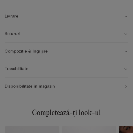
• Efect natural
• Modelul are 175 cm înălțime și poartă mărimea 2B / 75B / 34B
/ 85B / 42B
Livrare
Retururi
Compoziție & Îngrijire
Trasabilitate
Disponibilitate în magazin
Completează-ți look-ul