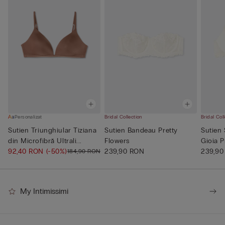
Personalizat
Bridal Collection
Bridal Col
Sutien Triunghiular Tiziana
Sutien Bandeau Pretty
Sutien
din Microfibră Ultrali...
Flowers
Gioia P
92,40 RON
(-50%)
239,90 RON
239,90
184,90 RON
My Intimissimi