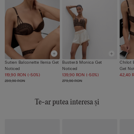
Sutien Balconette Ilenia Get
Bustieră Monica Get
Chilot B
Noticed
Noticed
Get No
119,90 RON
(-50%)
139,90 RON
(-50%)
42,40
239,90 RON
279,90 RON
Te-ar putea interesa și