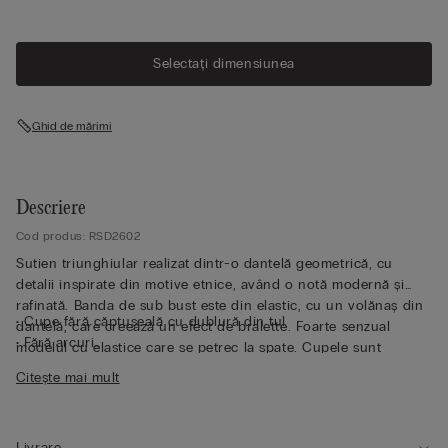
Selectați dimensiunea
Ghid de mărimi
Descriere
Cod produs: RSD2602
Sutien triunghiular realizat dintr-o dantelă geometrică, cu
detalii inspirate din motive etnice, având o notă modernă și
rafinată. Banda de sub bust este din elastic, cu un volănaș din
• Cupe fără căptușeală cu dublură din tul
dantelă, care creează un efect de bralette. Foarte senzual
• Fără arcuri
modelul cu elastice care se petrec la spate. Cupele sunt
• Deschidere în față
dublate cu tul în nuanță nude, sutienul putând fi purtat la
Citește mai mult
• Bretele fixe
vedere fără a fi transparent. Model lejer și plăcut, ideal pentru
• Efect natural
persoanele care vor un efect natural, dar deosebit de feminin.
• Modelul are 175 cm înălțime și poartă mărimea 2B / 75B / 34B
/ 85B / 42B
Livrare