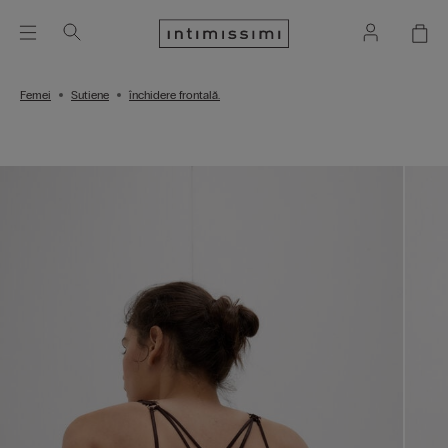
Femei
Sutiene
închidere frontală.