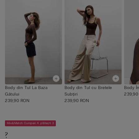
Body din Tul La Baza
Body din Tul cu Bretele
Body În
Gâtului
Subțiri
239,90
239,90 RON
239,90 RON
Mix&Match Cumperi 4, plătești 3
?