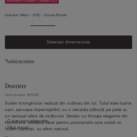
Mix&Match Cumperi 4, plătești 3
Culoare:
Maro -
876j - Cocoa Brown
Selectați dimensiunea
Ghid de mărimi
Descriere
Cod produs: RIS100
Sutien triunghiular realizat din volănaș din tul. Tulul este foarte
ușor, aproape imperceptibil, cu o senzație plăcută pe piele și
un senzual efect de strălucire. Detaliu cu finisaje elegante din
• Cupe ușor căptușite
microfibră. Modelul ideal pentru persoanele care caută un
• Fără arcuri
sutien căptușit, cu efect natural.
• Balene laterale