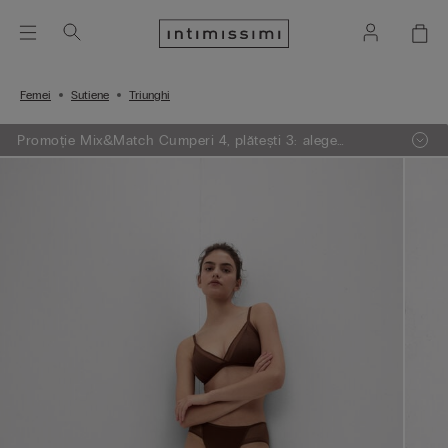
Femei
Sutiene
Triunghi
Promoție Mix&Match Cumperi 4, plătești 3: alege
articolele preferate din tricotaje, pijamale și furouri,
adaugă 4 în coșul de cumpărături și plătești doar 3.