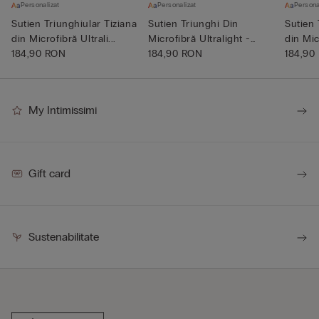
Personalizat
Personalizat
Persona
Sutien Triunghiular Tiziana
Sutien Triunghi Din
Sutien 
din Microfibră Ultrali...
Microfibră Ultralight -
din Micr
184,90 RON
Adele
184,90 RON
184,90
My Intimissimi
Gift card
Sustenabilitate