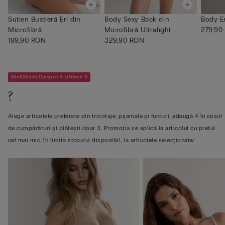
Sutien Bustieră Eri din
Body Sexy Back din
Body Er
Microfibră
Microfibră Ultralight
279,90
199,90 RON
329,90 RON
Mix&Match Cumperi 4, plătești 3
?
Alege articolele preferate din tricotaje, pijamale și furouri, adaugă 4 în coșul
de cumpărături și plătești doar 3. Promoția se aplică la articolul cu prețul
cel mai mic, în limita stocului disponibil, la articolele selecționate!