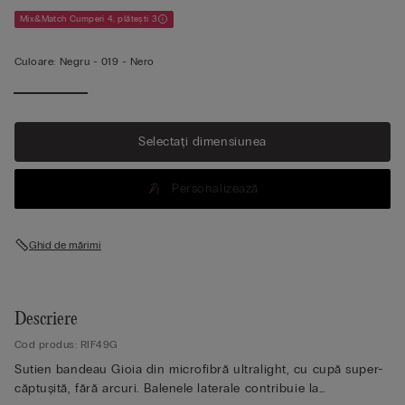
Mix&Match Cumperi 4, plătești 3
Culoare:
Negru -
019 - Nero
Selectați dimensiunea
Personalizează
Ghid de mărimi
Descriere
Cod produs: RIF49G
Sutien bandeau Gioia din microfibră ultralight, cu cupă super-
căptușită, fără arcuri. Balenele laterale contribuie la