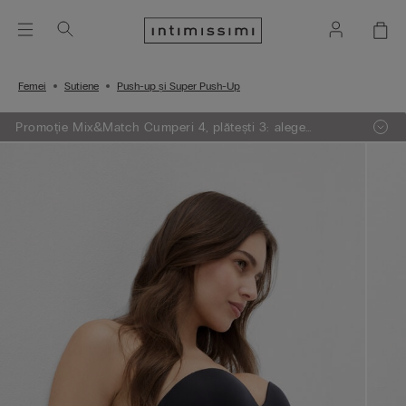
Femei
Sutiene
Push-up și Super Push-Up
Promoție Mix&Match Cumperi 4, plătești 3: alege
articolele preferate din tricotaje, pijamale și furouri,
adaugă 4 în coșul de cumpărături și plătești doar 3.