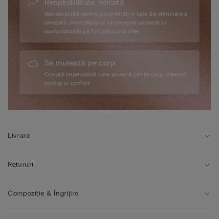
Respirabilitate ridicată
Recunoscută pentru proprietățile sale de eliminare a
umezelii, microfibra te va menține uscat(ă) și
confortabil(ă) pe tot parcursul zilei.
Se mulează pe corp
Croială impecabilă care alunecă peste corp, oferind
contur și confort.
Livrare
Retururi
Compoziție & Îngrijire