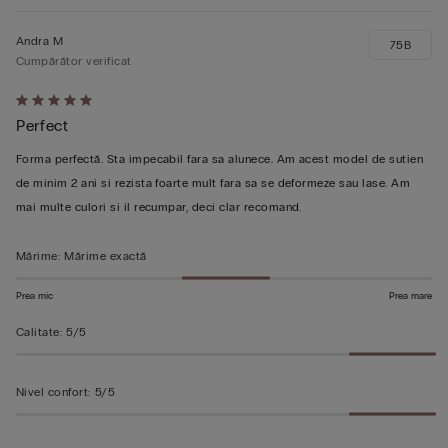
Andra M
75B
Cumpărător verificat
Evaluat
Perfect
5
din
Forma perfectă. Sta impecabil fara sa alunece. Am acest model de sutien
5
de minim 2 ani si rezista foarte mult fara sa se deformeze sau lase. Am
mai multe culori si il recumpar, deci clar recomand.
Mărime
:
Mărime exactă
Prea mic
Prea mare
Calitate
:
5/5
Nivel confort
:
5/5