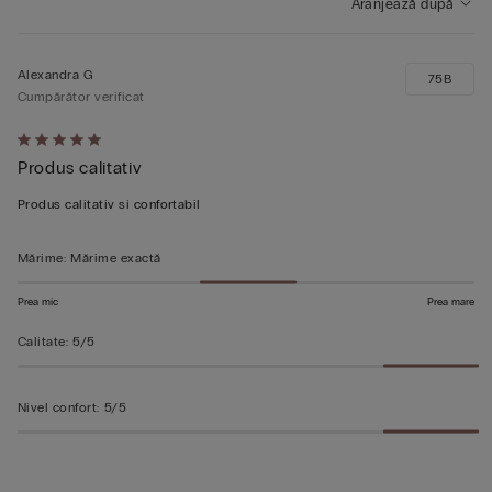
Aranjează după
Alexandra G
75B
Cumpărător verificat
Evaluat
Produs calitativ
5
din
Produs calitativ si confortabil
5
Mărime
:
Mărime exactă
Prea mic
Prea mare
Calitate
:
5/5
Nivel confort
:
5/5