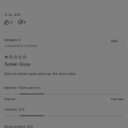
19 ian. 2026
0
0
Mihaela H
85B
Cumpărător verificat
Evaluat
Sutien Gioia
1
din
Este un sutien super push-up. Am facut retur.
5
Mărime
:
Puțin cam mic
Prea mic
Prea mare
Calitate
:
2/5
Nivel confort
:
2/5