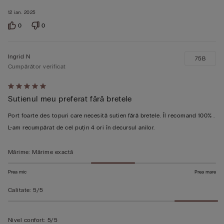
12 ian. 2025
0
0
Ingrid N
75B
Cumpărător verificat
Evaluat
Sutienul meu preferat fără bretele
5
din
Port foarte des topuri care necesită sutien fără bretele. Îl recomand 100% .
5
L-am recumpărat de cel puțin 4 ori în decursul anilor.
Mărime
:
Mărime exactă
Prea mic
Prea mare
Calitate
:
5/5
Nivel confort
:
5/5