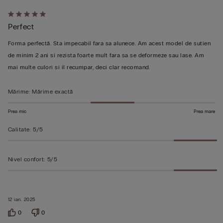
Evaluat
Perfect
5
din
Forma perfectă. Sta impecabil fara sa alunece. Am acest model de sutien
5
de minim 2 ani si rezista foarte mult fara sa se deformeze sau lase. Am
mai multe culori si il recumpar, deci clar recomand.
Mărime
:
Mărime exactă
Prea mic
Prea mare
Calitate
:
5/5
Nivel confort
:
5/5
12 ian. 2025
0
0