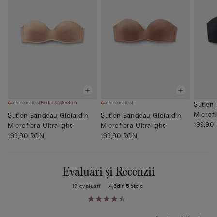
Personalizat
Bridal Collection
Personalizat
Sutien
Microfi
Sutien Bandeau Gioia din
Sutien Bandeau Gioia din
199,90
Microfibră Ultralight
Microfibră Ultralight
199,90 RON
199,90 RON
Evaluări și Recenzii
17 evaluări
4,5
din 5 stele