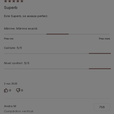
Evaluat
Superb
5
din
Este Superb, se aseaza perfect.
5
Mărime
:
Mărime exactă
Prea mic
Prea mare
Calitate
:
5/5
Nivel confort
:
5/5
2 mai 2025
0
0
Andra M
75B
Cumpărător verificat