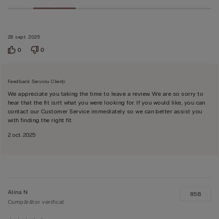
28 sept. 2025
0
0
Feedback Serviciu Clienți
We appreciate you taking the time to leave a review. We are so sorry to
hear that the fit isn't what you were looking for. If you would like, you can
contact our Customer Service immediately so we can better assist you
with finding the right fit.
2 oct. 2025
Alina N
85B
Cumpărător verificat