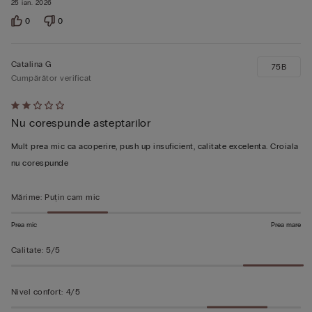
25 ian. 2026
0
0
Catalina G
75B
Cumpărător verificat
Evaluat
Nu corespunde asteptarilor
2
din
Mult prea mic ca acoperire, push up insuficient, calitate excelenta. Croiala
5
nu corespunde
Mărime
:
Puțin cam mic
Prea mic
Prea mare
Calitate
:
5/5
Nivel confort
:
4/5