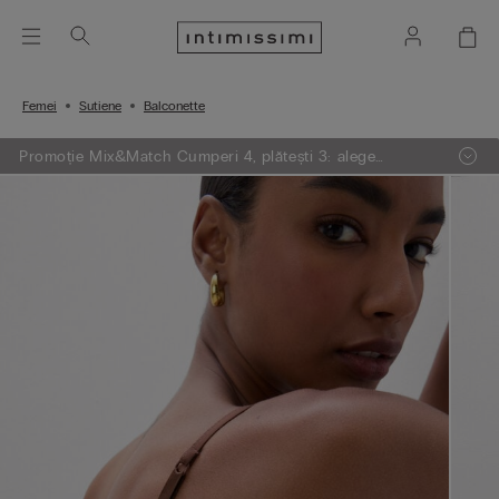
Femei
Sutiene
Balconette
Promoție Mix&Match Cumperi 4, plătești 3: alege
articolele preferate din tricotaje, pijamale și furouri,
adaugă 4 în coșul de cumpărături și plătești doar 3.