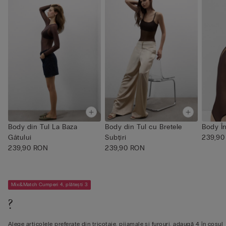
Body din Tul La Baza
Body din Tul cu Bretele
Body În
Gâtului
Subțiri
239,90
239,90 RON
239,90 RON
Mix&Match Cumperi 4, plătești 3
?
Alege articolele preferate din tricotaje, pijamale și furouri, adaugă 4 în coșul