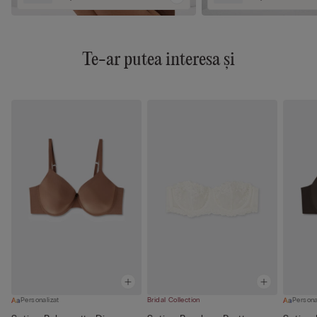
Te-ar putea interesa și
Personalizat
Bridal Collection
Persona