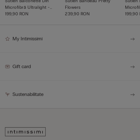
Sutien Balconette Din
Sutien Bandeau Pretty
Sutien 
Microfibră Ultralight -
Flowers
Microfi
Fran...
199,90 RON
239,90 RON
Fran...
199,90
My Intimissimi
Gift card
Sustenabilitate