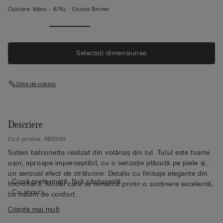
Culoare:
Maro -
876j - Cocoa Brown
Selectați dimensiunea
Ghid de mărimi
Descriere
Cod produs: RBD100
Sutien balconette realizat din volănaș din tul. Tulul este foarte
ușor, aproape imperceptibil, cu o senzație plăcută pe piele și
un senzual efect de strălucire. Detaliu cu finisaje elegante din
• Cupă preformată, fără căptușeală
microfibră. Model care se remarcă printr-o susținere excelentă,
• Cu arcuri
cu maxim de confort.
• Circuit cu model din tul
Citește mai mult
• Bretele îmbrăcate în microfibră, reglabile la spate