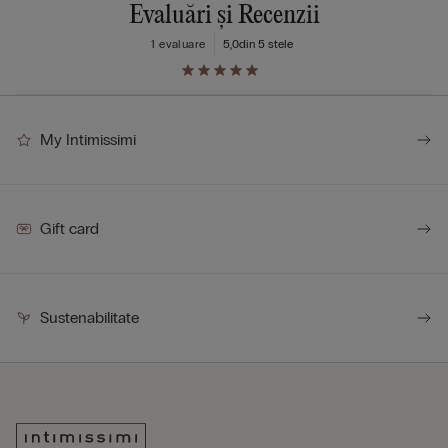
Evaluări și Recenzii
1 evaluare
5,0
din 5 stele
My Intimissimi
Gift card
Sustenabilitate