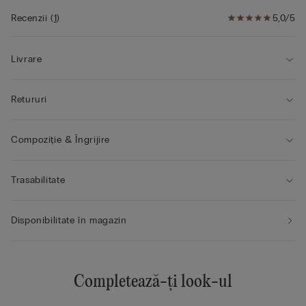
• Modelul are 175 cm înălțime și poartă mărimea 2B / 75B / 34B
/ 85B / 42B
Recenzii
(
1
)
5,0/5
Livrare
Retururi
Compoziție & Îngrijire
Trasabilitate
Disponibilitate în magazin
Completează-ți look-ul