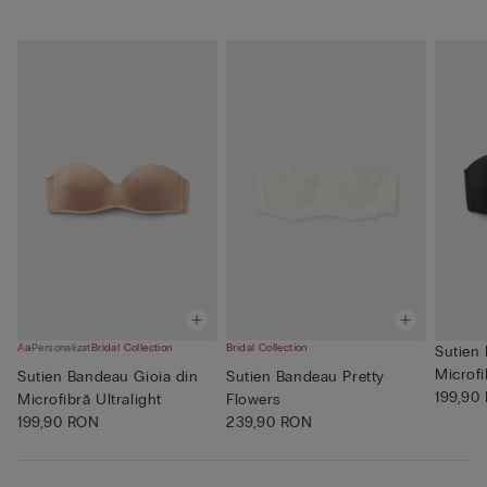
Personalizat
Bridal Collection
Bridal Collection
Sutien
Microfi
Sutien Bandeau Gioia din
Sutien Bandeau Pretty
199,90
Microfibră Ultralight
Flowers
199,90 RON
239,90 RON