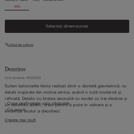
-50%
Selectați dimensiunea
Ghid de mărimi
Descriere
Cod produs: RID2602
Sutien balconette Ilenia realizat dintr-o dantelă geometrică, cu
detalii inspirate din motive etnice, având o notă modernă și
rafinată. Detaliu cu bretea senzuală cu model cu trei elastice și
• Cupe preformate ușor căptușite
un decolteu adânc, creat pentru a pune în valoare și a
• Cu arcuri
evidenția bustul și decolteul.
• Circuit cu dublură din tul
Citește mai mult
• Bretele reglabile la spate
• Efect natural