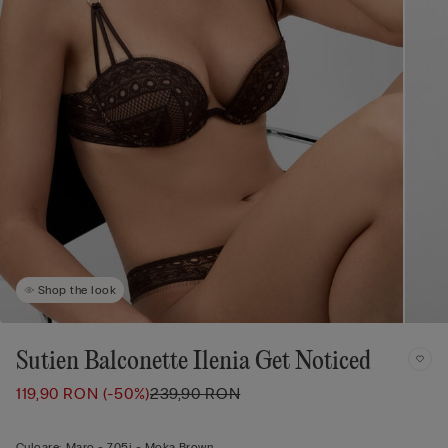
Shop the look
Sutien Balconette Ilenia Get Noticed
119,90 RON
(-50%)
239,90 RON
Culoare:
Maro -
705j - Moka Brown