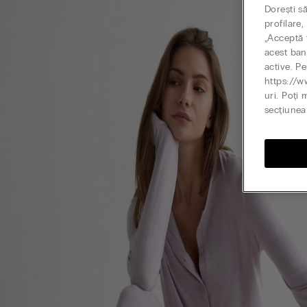
Dorești s
profilare
„Acceptă t
acest ban
active. Pe
https://w
uri. Poți 
secțiunea 