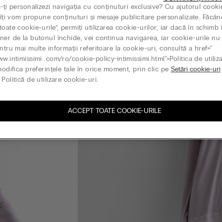
ă-ți personalizezi navigația cu conținuturi exclusive? Cu ajutorul cooki
, îți vom propune conținuturi și mesaje publicitare personalizate. Făcân
oate cookie-urile”, permiți utilizarea cookie-urilor, iar dacă în schimb 
ner de la butonul închide, vei continua navigarea, iar cookie-urile nu 
ntru mai multe informații referitoare la cookie-uri, consultă a href="
ww.intimissimi .com/ro/cookie-policy-intimissimi.html">Politica de utiliz
modifica preferințele tale în orice moment, prin clic pe
Setări cookie-uri
Politică de utilizare cookie-uri.
ACCEPT TOATE COOKIE-URILE