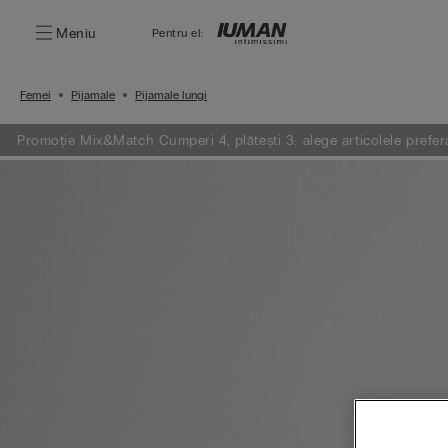
Meniu
Pentru el:
Femei
Pijamale
Pijamale lungi
Promoție Mix&Match Cumperi 4, plătești 3: alege articolele preferat
plătești doar 3.