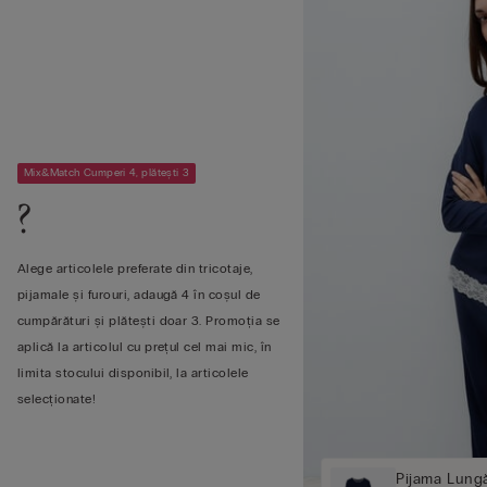
Mix&Match Cumperi 4, plătești 3
?
Alege articolele preferate din tricotaje,
pijamale și furouri, adaugă 4 în coșul de
cumpărături și plătești doar 3. Promoția se
aplică la articolul cu prețul cel mai mic, în
limita stocului disponibil, la articolele
selecționate!
Pijama Lung