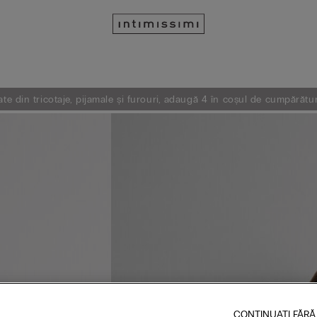
e din tricotaje, pijamale și furouri, adaugă 4 în coșul de cumpărătur
CONTINUAȚI FĂRĂ