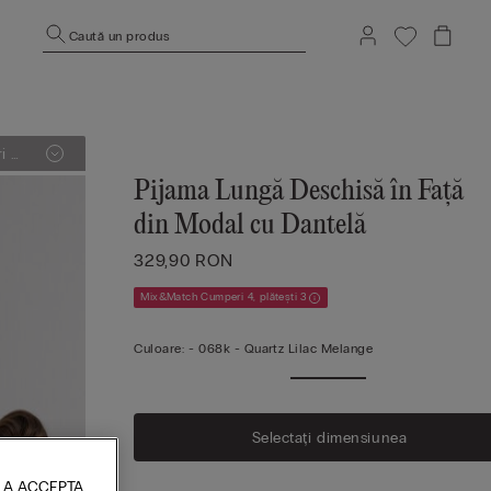
Caută un produs
i și
Pijama Lungă Deschisă în Față
din Modal cu Dantelă
329,90 RON
Mix&Match Cumperi 4, plătești 3
Culoare:
-
068k - Quartz Lilac Melange
Selectați dimensiunea
 A ACCEPTA