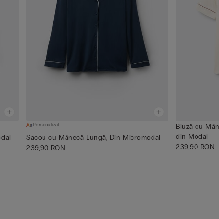
Personalizat
Bluză cu Mân
din Modal
odal
Sacou cu Mânecă Lungă, Din Micromodal
239,90 RON
239,90 RON