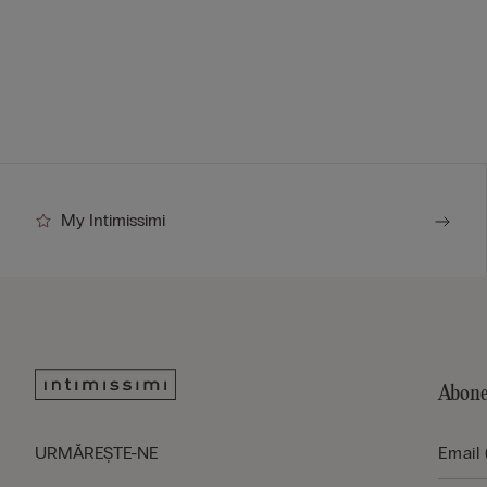
My Intimissimi
Abone
URMĂREŞTE-NE