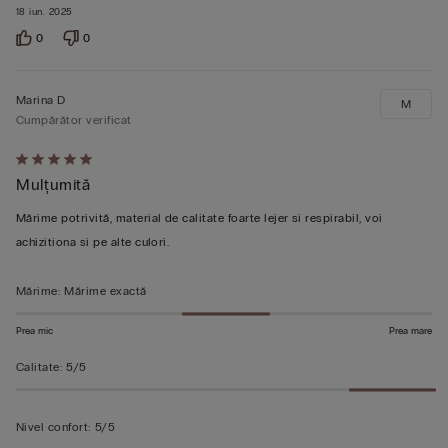
18 iun. 2025
0
0
Marina D
M
Cumpărător verificat
Evaluat
Mulțumită
5
din
Mărime potrivită, material de calitate foarte lejer si respirabil, voi
5
achizitiona si pe alte culori.
Mărime
:
Mărime exactă
Prea mic
Prea mare
Calitate
:
5/5
Nivel confort
:
5/5