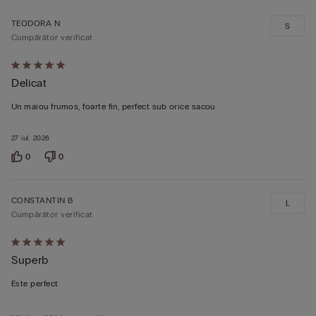
TEODORA N
S
Cumpărător verificat
Evaluat
Delicat
5
din
Un maiou frumos, foarte fin, perfect sub orice sacou
5
27 iul. 2026
0
0
CONSTANTIN B
L
Cumpărător verificat
Evaluat
Superb
5
din
Este perfect
5