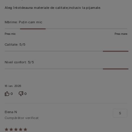
din
Aleg întotdeauna materiale de calitate,inclusiv la pijamale.
5
Mărime
:
Puțin cam mic
Prea mic
Prea mare
Calitate
:
5/5
Nivel confort
:
5/5
16 ian. 2026
0
0
Elena N
S
Cumpărător verificat
Evaluat