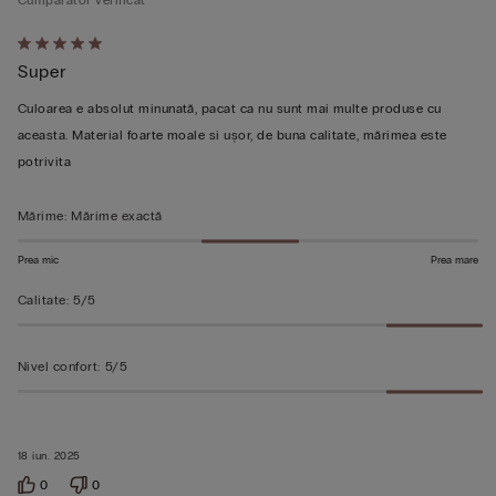
Cumpărător verificat
Evaluat
Super
5
din
Culoarea e absolut minunată, pacat ca nu sunt mai multe produse cu
5
aceasta. Material foarte moale si ușor, de buna calitate, mărimea este
potrivita
Mărime
:
Mărime exactă
Prea mic
Prea mare
Calitate
:
5/5
Nivel confort
:
5/5
18 iun. 2025
0
0