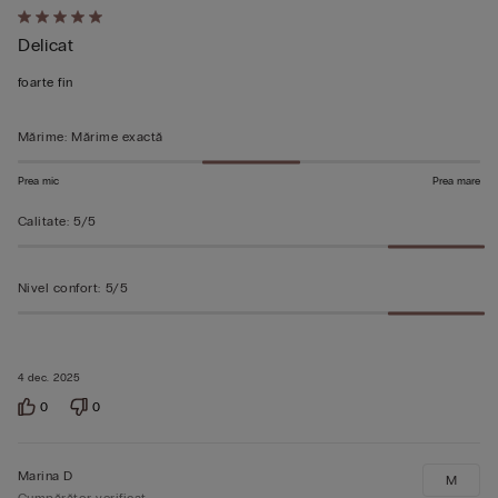
Evaluat
Delicat
5
din
foarte fin
5
Mărime
:
Mărime exactă
Prea mic
Prea mare
Calitate
:
5/5
Nivel confort
:
5/5
4 dec. 2025
0
0
Marina D
M