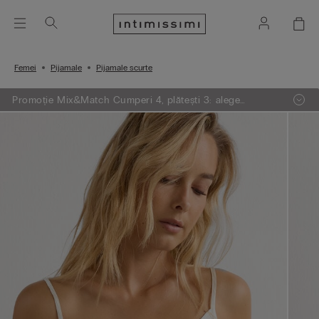
Femei
Pijamale
Pijamale scurte
Promoție Mix&Match Cumperi 4, plătești 3: alege
articolele preferate din tricotaje, pijamale și furouri,
adaugă 4 în coșul de cumpărături și plătești doar 3.