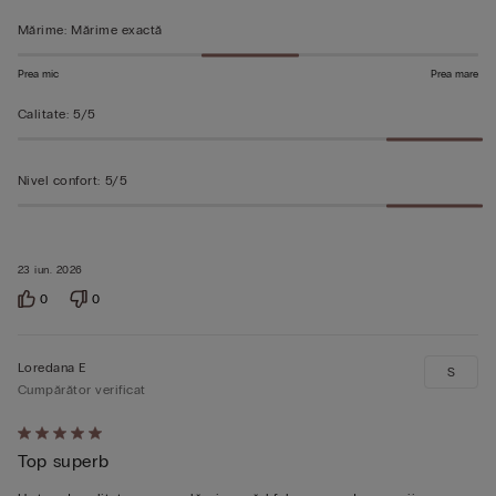
Mărime
:
Mărime exactă
Prea mic
Prea mare
Calitate
:
5/5
Nivel confort
:
5/5
23 iun. 2026
0
0
Loredana E
S
Cumpărător verificat
Evaluat
Top superb
5
din