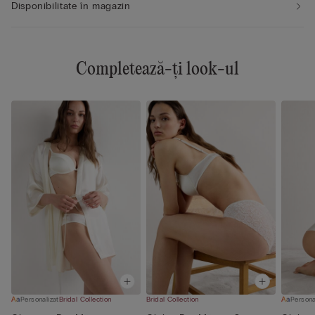
Disponibilitate în magazin
Completează-ți look-ul
Personalizat
Bridal Collection
Bridal Collection
Persona