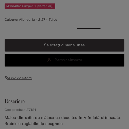
Mix&Match Cumperi 4, plătești 3
Culoare:
Alb Ivoriu -
2127 - Talco
Selectați dimensiunea
Personalizează
Ghid de mărimi
Descriere
Cod produs: LT71S4
Maiou din satin de mătase cu decolteu în V în față și în spate.
Bretelele reglabile tip spaghete.