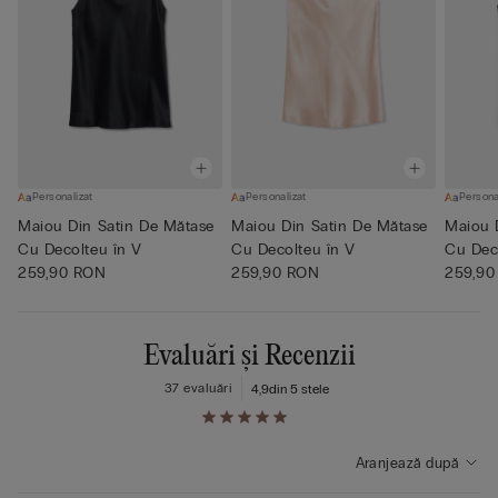
Personalizat
Personalizat
Persona
Maiou Din Satin De Mătase
Maiou Din Satin De Mătase
Maiou 
Cu Decolteu în V
Cu Decolteu în V
Cu Dec
259,90 RON
259,90 RON
259,90
Evaluări și Recenzii
37 evaluări
4,9
din 5 stele
Aranjează după