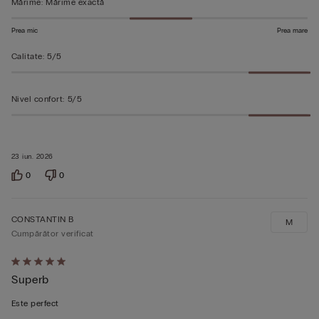
Mărime
:
Mărime exactă
Prea mic
Prea mare
Calitate
:
5/5
Nivel confort
:
5/5
23 iun. 2026
0
0
CONSTANTIN B
M
Cumpărător verificat
Evaluat
Superb
5
din
Este perfect
5