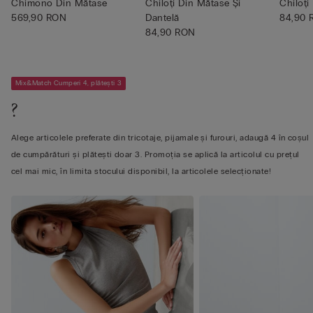
Chimono Din Mătase
Chiloți Din Mătase Și
Chiloți
569,90 RON
Dantelă
84,90
84,90 RON
Mix&Match Cumperi 4, plătești 3
?
Alege articolele preferate din tricotaje, pijamale și furouri, adaugă 4 în coșul
de cumpărături și plătești doar 3. Promoția se aplică la articolul cu prețul
cel mai mic, în limita stocului disponibil, la articolele selecționate!