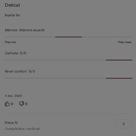
Delicat
5
din
foarte fin
5
Mărime
:
Mărime exactă
Prea mic
Prea mare
Calitate
:
5/5
Nivel confort
:
5/5
4 dec. 2025
0
0
Elena N
S
Cumpărător verificat