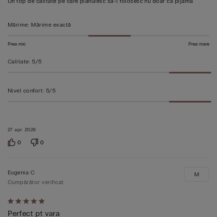
Un top de calitate pe care plănuiesc să-l folosesc nu doar ca pijama
5
Mărime
:
Mărime exactă
Prea mic
Prea mare
Calitate
:
5/5
Nivel confort
:
5/5
27 apr. 2026
0
0
Eugenia C
M
Cumpărător verificat
Evaluat
Perfect pt vara
5