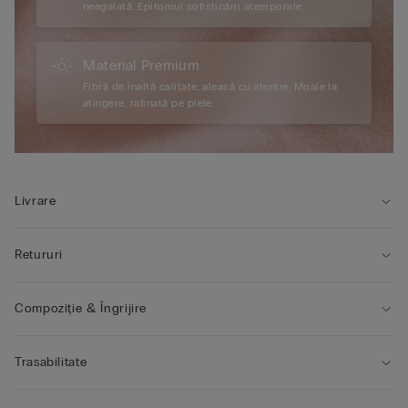
neegalată. Epitomul sofisticării atemporale.
Material Premium
Fibră de înaltă calitate, aleasă cu atenție. Moale la
atingere, rafinată pe piele.
Livrare
Retururi
Compoziție & Îngrijire
Trasabilitate