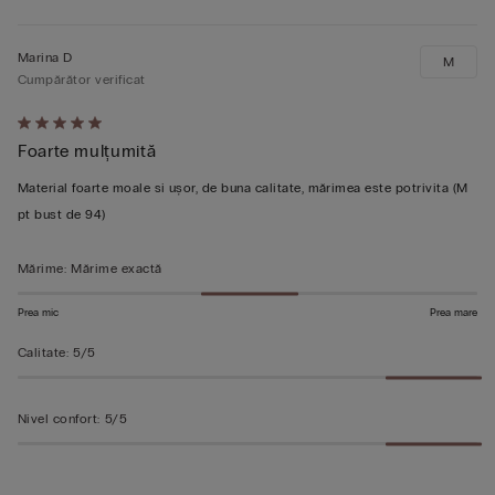
Marina D
M
Cumpărător verificat
Evaluat
Foarte mulțumită
5
din
Material foarte moale si ușor, de buna calitate, mărimea este potrivita (M
5
pt bust de 94)
Mărime
:
Mărime exactă
Prea mic
Prea mare
Calitate
:
5/5
Nivel confort
:
5/5