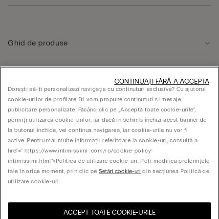
Ghid de produse
Serviciul clienți
CONTINUAȚI FĂRĂ A ACCEPTA
Dorești să-ți personalizezi navigația cu conținuturi exclusive? Cu ajutorul
cookie-urilor de profilare, îți vom propune conținuturi și mesaje
ASPECTE JURIDICE
publicitare personalizate. Făcând clic pe „Acceptă toate cookie-urile”,
permiți utilizarea cookie-urilor, iar dacă în schimb închizi acest banner de
la butonul închide, vei continua navigarea, iar cookie-urile nu vor fi
Companie
active. Pentru mai multe informații referitoare la cookie-uri, consultă a
href=" https://www.intimissimi .com/ro/cookie-policy-
intimissimi.html">Politica de utilizare cookie-uri. Poți modifica preferințele
tale în orice moment, prin clic pe
Setări cookie-uri
din secțiunea Politică de
© CALZEDONIA SpA, Via Monte Baldo, 20 - 37062 - Dossobuono di Villafranca (VR) -
utilizare cookie-uri.
ITALY - 02253210237, hello@intimissimi.com
ACCEPT TOATE COOKIE-URILE
Selectați dimensiunea
Vizitează magazinul online