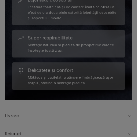
Țesătură foarte fină și de calitate înaltă ce oferă un
efect de o a doua piele datorită lejerității deosebite
și aspectului moale.
Super respirabilitate
Senzație naturală și plăcută de prospețime care te
însoțește toată ziua.
Delicatețe și confort
Mătăsos și catifelat la atingere, îmbrățișează ușor
corpul, oferind o senzație plăcută.
Livrare
Retururi