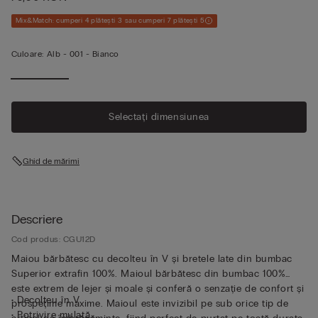
Mix&Match: cumperi 4 plătești 3 sau cumperi 7 plătești 5
Culoare:
Alb -
001 - Bianco
Selectați dimensiunea
Ghid de mărimi
Descriere
Cod produs: CGU12D
Maiou bărbătesc cu decolteu în V și bretele late din bumbac
Superior extrafin 100%. Maioul bărbătesc din bumbac 100%
este extrem de lejer și moale și conferă o senzație de confort și
• Decolteu în V
prospețime maxime. Maioul este invizibil pe sub orice tip de
• Potrivire mulată