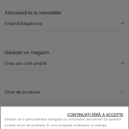
Abonează-te la newsletter
Găsește un magazin
Ghid de produse
Serviciul clienți
CONTINUAȚI FĂRĂ A ACCEPTA
Dorești să-ți personalizezi navigația cu conținuturi exclusive? Cu ajutorul
cookie-urilor de profilare, îți vom propune conținuturi și mesaje
ASPECTE JURIDICE