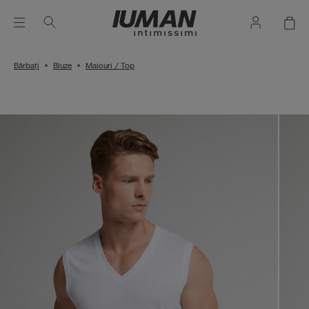
Bărbați
Bluze
Maiouri / Top