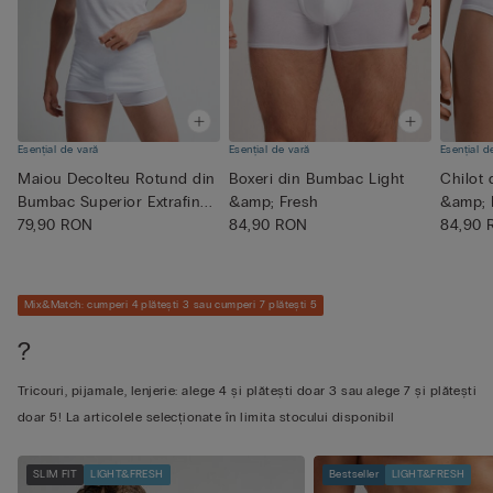
Esențial de vară
Esențial de vară
Esențial d
Maiou Decolteu Rotund din
Boxeri din Bumbac Light
Chilot
Bumbac Superior Extrafin...
&amp; Fresh
&amp; 
79,90 RON
84,90 RON
84,90
Mix&Match: cumperi 4 plătești 3 sau cumperi 7 plătești 5
?
Tricouri, pijamale, lenjerie: alege 4 și plătești doar 3 sau alege 7 și plătești
doar 5! La articolele selecționate în limita stocului disponibil
SLIM FIT
LIGHT&FRESH
Bestseller
LIGHT&FRESH