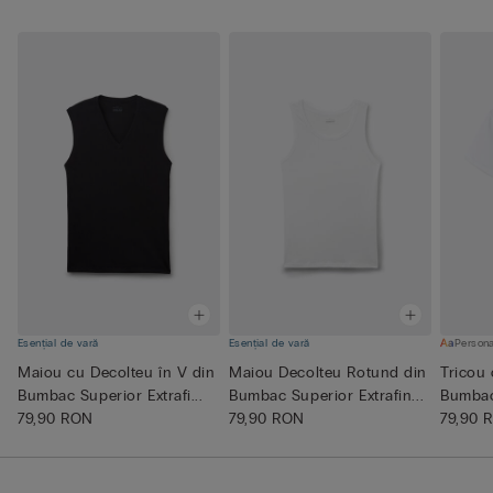
Esențial de vară
Esențial de vară
Persona
Maiou cu Decolteu în V din
Maiou Decolteu Rotund din
Tricou 
Bumbac Superior Extrafi...
Bumbac Superior Extrafin...
Bumbac 
79,90 RON
79,90 RON
79,90 