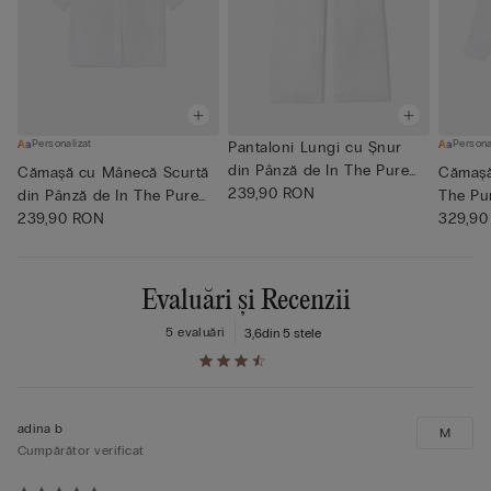
Personalizat
Persona
Pantaloni Lungi cu Șnur
din Pânză de In The Pure
Cămașă cu Mânecă Scurtă
Cămașă
L...
239,90 RON
din Pânză de In The Pure
The Pu
L...
239,90 RON
329,90
Evaluări și Recenzii
5 evaluări
3,6
din 5 stele
adina b
M
Cumpărător verificat