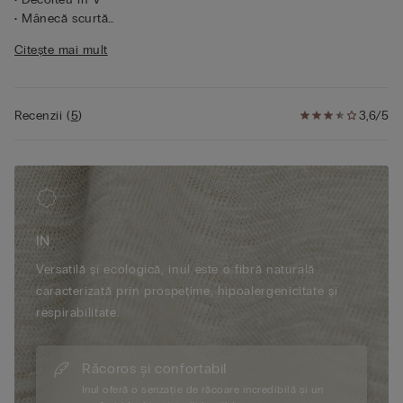
• Mânecă scurtă
• In 100%
Citește mai mult
• Potrivire obișnuită
• Modelul are 175 cm înălțime și poartă mărimea S
Recenzii
(
5
)
3,6/5
IN
Versatilă și ecologică, inul este o fibră naturală
caracterizată prin prospețime, hipoalergenicitate și
respirabilitate.
Răcoros și confortabil
Inul oferă o senzație de răcoare incredibilă și un