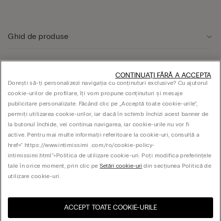
Ghid de produse
Serviciul clienți
CONTINUAȚI FĂRĂ A ACCEPTA
Dorești să-ți personalizezi navigația cu conținuturi exclusive? Cu ajutorul
cookie-urilor de profilare, îți vom propune conținuturi și mesaje
ASPECTE JURIDICE
publicitare personalizate. Făcând clic pe „Acceptă toate cookie-urile”,
permiți utilizarea cookie-urilor, iar dacă în schimb închizi acest banner de
la butonul închide, vei continua navigarea, iar cookie-urile nu vor fi
Companie
active. Pentru mai multe informații referitoare la cookie-uri, consultă a
href=" https://www.intimissimi .com/ro/cookie-policy-
intimissimi.html">Politica de utilizare cookie-uri. Poți modifica preferințele
tale în orice moment, prin clic pe
Setări cookie-uri
din secțiunea Politică de
© CALZEDONIA SpA, Via Monte Baldo, 20 - 37062 - Dossobuono di Villafranca (VR) -
utilizare cookie-uri.
ITALY - 02253210237, hello@intimissimi.com
ACCEPT TOATE COOKIE-URILE
Selectați dimensiunea
Vizitează magazinul online
United States