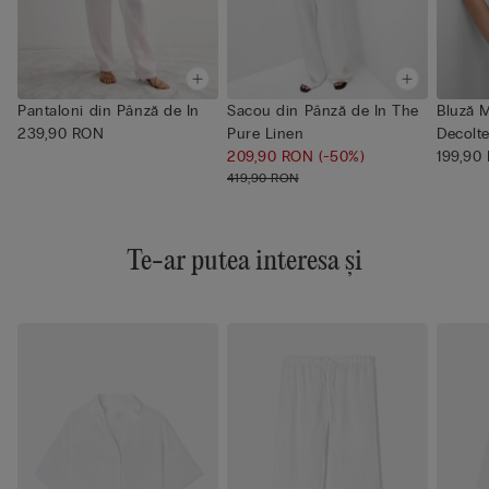
Pantaloni din Pânză de In
Sacou din Pânză de In The
Bluză 
239,90 RON
Pure Linen
Decolte
209,90 RON
(-50%)
Pu...
199,90
419,90 RON
Te-ar putea interesa și