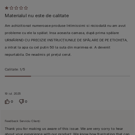
Evaluat
Materialul nu este de calitate
1
din
Am achizitionat numeroase produse Intimissimi si niciodată nu am avut
5
probleme cu ele la spălat. Insa aceasta camasa, după prima spălare
URMĂRIND CU PRECIZIE INSTRUCȚIUNILE DE SPĂLARE DE PE ETICHETA,
a intrat la apa cu cel putin 50 la suta din marimea ei. A devenit
nepurtabila. De neadmis pt prețul cerut.
Calitate
:
1/5
19 iul. 2025
0
0
Feedback Serviciu Clienți
Thank you for making us aware of this issue. We are very sorry to hear
about your experience with our product. We know how frustrating that can