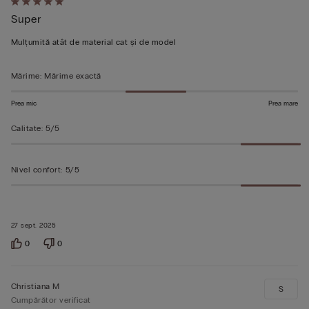
Evaluat
Super
5
din
Mulțumită atât de material cat și de model
5
Mărime
:
Mărime exactă
Prea mic
Prea mare
Calitate
:
5/5
Nivel confort
:
5/5
27 sept. 2025
0
0
Christiana M
S
Cumpărător verificat