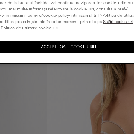
ner de la butonul închide, vei continua navigarea, iar cookie-urile nu 
ntru mai multe informații referitoare la cookie-uri, consultă a href="
ww.intimissimi .com/ro/cookie-policy-intimissimi.html">Politica de utiliz
modifica preferințele tale în orice moment, prin clic pe
Setări cookie-uri
Politică de utilizare cookie-uri.
ACCEPT TOATE COOKIE-URILE