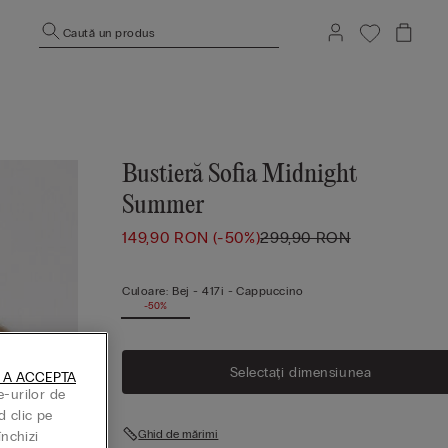
Caută un produs
Bustieră Sofia Midnight
Summer
149,90 RON
(-50%)
299,90 RON
Culoare:
Bej -
417i - Cappuccino
-50%
Selectați dimensiunea
 A ACCEPTA
e-urilor de
d clic pe
Ghid de mărimi
închizi