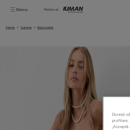
Meniu
Pentru el:
Femei
Sutiene
Balconette
Dorești s
profilare
„Acceptă t