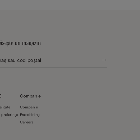
ăsește un magazin
E
Companie
alitate
Companie
 preferințe
Franchising
Careers