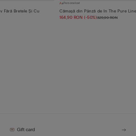
Personalizat
v Fără Bretele Și Cu
Cămașă din Pânză de In The Pure Lin
164,90 RON
(-50%)
329,90 RON
Gift card