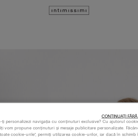
CONTINUAȚI FĂRĂ
ă-ți personalizezi navigația cu conținuturi exclusive? Cu ajutorul cooki
, îți vom propune conținuturi și mesaje publicitare personalizate. Făcân
oate cookie-urile”, permiți utilizarea cookie-urilor, iar dacă în schimb 