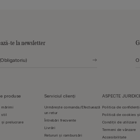
ază-te la newsletter
G
de produse
Serviciul clienți
ASPECTE JURIDIC
 mărimi
Urmărește comanda/Efectuează
Politica de confidenți
un retur
 stil
Politică de cookies și
Întrebări frecvente
 și prelucrare
Condiții de utilizare
Livrări
Termeni de vânzare
Retururi și rambursări
Accesibilitate