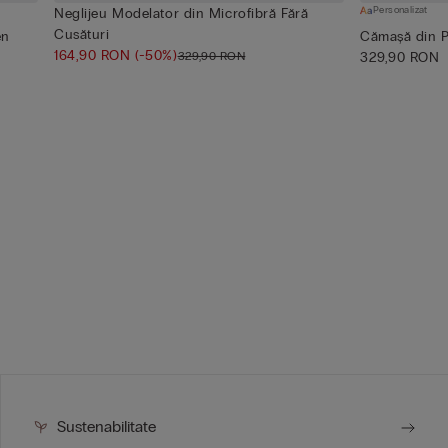
Personalizat
Neglijeu Modelator din Microfibră Fără
Cusături
en
Cămașă din P
164,90 RON
(-50%)
329,90 RON
329,90 RON
Sustenabilitate