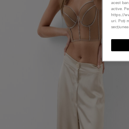
acest ban
active. Pe
https://w
uri. Poți 
secțiunea 