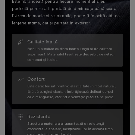
Este fibra ideală pentru fiecare moment al zilei,
perfectă pentru a fi purtată de dimineața până seara.
Extrem de moale și respirabilă, poate fi folosită atât ca
lenjerie intimă, cât și purtată în exterior.
Calitate înaltă
Este un bumbac cu fibra foarte lungă și de calitate
superioară. Materialul țesut este deosebit de neted,
compact și lucios.
Confort
Este caracterizat printr-o elasticitate în mod natural,
fără să conțină elastan. Îmbrățișează delicat corpul
ca o mângâiere, oferind o senzație plăcută pe piele.
Rezistentă
Structura materialului garantează o rezistență
excelentă la spălare, menținându-și în același timp
caracteristicile produsului.