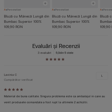
Personalizat
Personalizat
Persona
Bluză cu Mânecă Lungă din
Bluză cu Mânecă Lungă din
Bluză 
Bumbac Superior 100%
Bumbac Superior 100%
Bumbac
109,90 RON
109,90 RON
109,90
Evaluări și Recenzii
3 evaluări
5,0
din 5 stele
Lavinia C
L
Cumpărător verificat
Evaluat
5
Material de buna calitate. Singura problema este ca ambalajul in care au
din
venit produsele comandate a fost rupt la ultimele 2 achizitii.
5