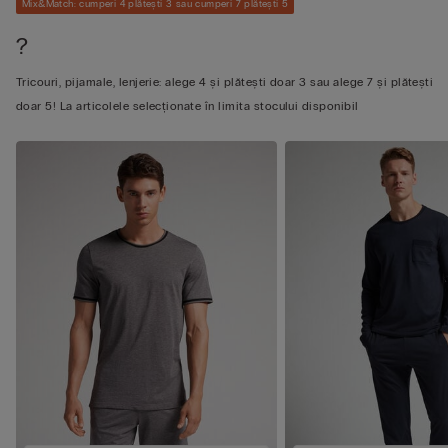
Mix&Match: cumperi 4 plătești 3 sau cumperi 7 plătești 5
?
Tricouri, pijamale, lenjerie: alege 4 și plătești doar 3 sau alege 7 și plătești
doar 5! La articolele selecționate în limita stocului disponibil