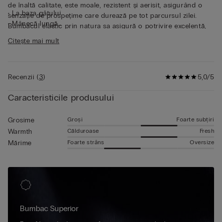
de înaltă calitate, este moale, rezistent și aerisit, asigurând o
• La baza gâtului
senzație de prospețime care durează pe tot parcursul zilei.
• Mânecă lungă
Bumbacul elastic prin natura sa asigură o potrivire excelentă,
• Potrivire mulată
adaptându-se perfect formelor corpului și garantând libertate
Citește mai mult
• Modelul are 185 cm înălțime și poartă mărimea L
constantă de mișcare. Această bluză cu mânecă lungă din
bumbac se remarcă prin simplitate și practicitate, fiind perfectă
atât ca articol de lenjerie intimă, cât și ca tricou de purtat
Recenzii
(
3
)
5,0/5
afară.
Caracteristicile produsului
Groși
Foarte subțiri
Grosime
Călduroase
Fresh
Warmth
Foarte strâns
Oversize
Mărime
Bumbac Superior