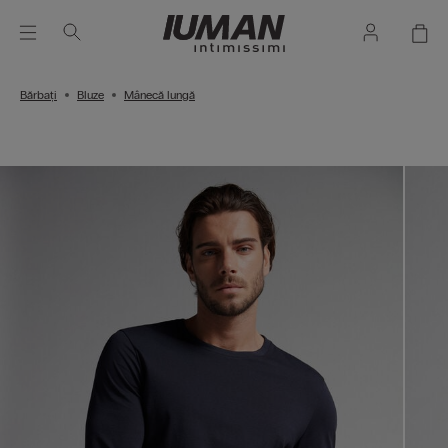
Bărbați
Bluze
Mânecă lungă