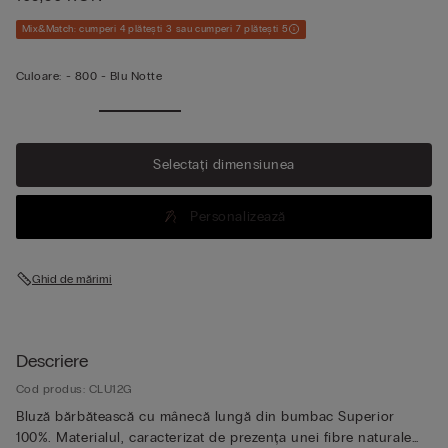
Mix&Match: cumperi 4 plătești 3 sau cumperi 7 plătești 5
Culoare:
-
800 - Blu Notte
Selectați dimensiunea
Personalizează
Ghid de mărimi
Descriere
Cod produs: CLU12G
Bluză bărbătească cu mânecă lungă din bumbac Superior
100%. Materialul, caracterizat de prezența unei fibre naturale