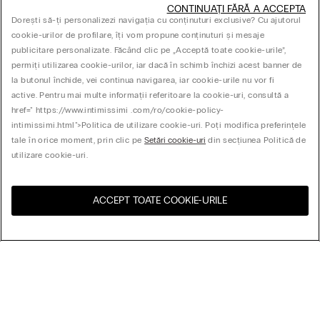
CONTINUAȚI FĂRĂ A ACCEPTA
Dorești să-ți personalizezi navigația cu conținuturi exclusive? Cu ajutorul
cookie-urilor de profilare, îți vom propune conținuturi și mesaje
publicitare personalizate. Făcând clic pe „Acceptă toate cookie-urile”,
permiți utilizarea cookie-urilor, iar dacă în schimb închizi acest banner de
la butonul închide, vei continua navigarea, iar cookie-urile nu vor fi
active. Pentru mai multe informații referitoare la cookie-uri, consultă a
href=" https://www.intimissimi .com/ro/cookie-policy-
intimissimi.html">Politica de utilizare cookie-uri. Poți modifica preferințele
tale în orice moment, prin clic pe
Setări cookie-uri
din secțiunea Politică de
utilizare cookie-uri.
ACCEPT TOATE COOKIE-URILE
Vizitează magazinul online
United States
pentru țara ta:
Aranjează după
Cele mai vândute
Preț (mare-mic)