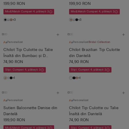
199,90 RON
199,90 RON
Mix&Match Cumperi 4, plătești 3
Mix&Match Cumperi 4, plătești 3
+3
+3
Personalizat
Personalizat
Bridal Collection
Chilot Tip Culotte cu Talie
Chilot Brazilian Tip Culotte
Înaltă din Bumbac și D...
din Dantelă
74,90 RON
74,90 RON
Slipi: Cumperi 4, plătești 3
Slipi: Cumperi 4, plătești 3
+1
+1
Personalizat
Personalizat
Sutien Balconette Denise din
Chilot Tip Culotte cu Talie
Dantelă
Înaltă din Dantelă
199,90 RON
74,90 RON
Mix&Match Cumperi 4, plătești 3
Slipi: Cumperi 4, plătești 3