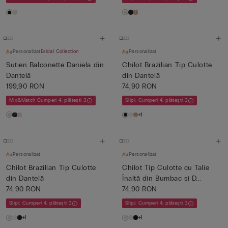
Personalizat
Bridal Collection
Personalizat
Sutien Balconette Daniela din
Chilot Brazilian Tip Culotte
Dantelă
din Dantelă
199,90 RON
74,90 RON
Mix&Match Cumperi 4, plătești 3
Slipi: Cumperi 4, plătești 3
+1
Personalizat
Personalizat
Chilot Brazilian Tip Culotte
Chilot Tip Culotte cu Talie
din Dantelă
Înaltă din Bumbac și D...
74,90 RON
74,90 RON
Slipi: Cumperi 4, plătești 3
Slipi: Cumperi 4, plătești 3
+1
+1