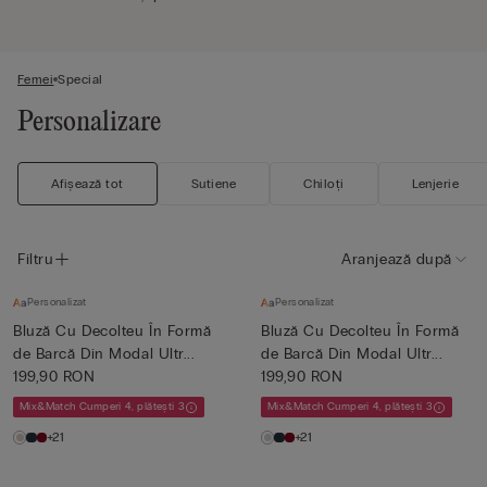
Femei
Special
Personalizare
Afișează tot
Sutiene
Chiloți
Lenjerie
Filtru
Aranjează după
Personalizat
Personalizat
Bluză Cu Decolteu În Formă
Bluză Cu Decolteu În Formă
de Barcă Din Modal Ultr...
de Barcă Din Modal Ultr...
199,90 RON
199,90 RON
Mix&Match Cumperi 4, plătești 3
Mix&Match Cumperi 4, plătești 3
+21
+21