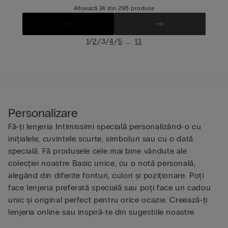
Afișează 24 din 295 produse
/
/
/
/
...
1
2
3
4
5
13
Personalizare
Fă-ți lenjeria Intimissimi specială personalizând-o cu
inițialele, cuvintele scurte, simboluri sau cu o dată
specială. Fă produsele cele mai bine vândute ale
colecției noastre Basic unice, cu o notă personală,
alegând din diferite fonturi, culori și poziționare. Poți
face lenjeria preferată specială sau poți face un cadou
unic și original perfect pentru orice ocazie. Creează-ți
lenjeria online sau inspiră-te din sugestiile noastre