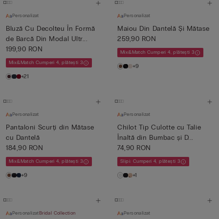
Personalizat
Personalizat
Bluză Cu Decolteu În Formă
Maiou Din Dantelă Și Mătase
de Barcă Din Modal Ultr...
259,90 RON
199,90 RON
Mix&Match Cumperi 4, plătești 3
Mix&Match Cumperi 4, plătești 3
+9
+21
Personalizat
Personalizat
Pantaloni Scurți din Mătase
Chilot Tip Culotte cu Talie
cu Dantelă
Înaltă din Bumbac și D...
184,90 RON
74,90 RON
Mix&Match Cumperi 4, plătești 3
Slipi: Cumperi 4, plătești 3
+9
+1
Personalizat
Bridal Collection
Personalizat