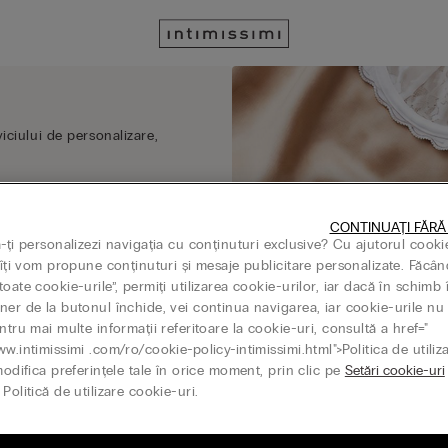
viciului de personalizare,
CONTINUAȚI FĂRĂ
ă-ți personalizezi navigația cu conținuturi exclusive? Cu ajutorul cooki
, îți vom propune conținuturi și mesaje publicitare personalizate. Făcân
oate cookie-urile”, permiți utilizarea cookie-urilor, iar dacă în schimb 
ner de la butonul închide, vei continua navigarea, iar cookie-urile nu 
ntru mai multe informații referitoare la cookie-uri, consultă a href="
ww.intimissimi .com/ro/cookie-policy-intimissimi.html">Politica de utiliz
modifica preferințele tale în orice moment, prin clic pe
Setări cookie-uri
Politică de utilizare cookie-uri.