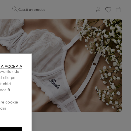
Caută un produs
 A ACCEPTA
e-urilor de
d clic pe
închizi
vor fi
are cookie-
din