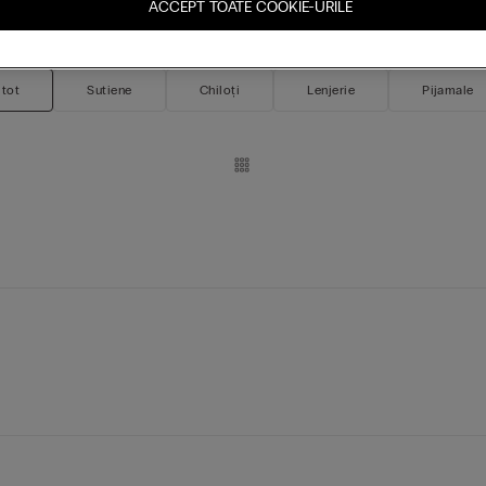
ACCEPT TOATE COOKIE-URILE
 tot
Sutiene
Chiloți
Lenjerie
Pijamale