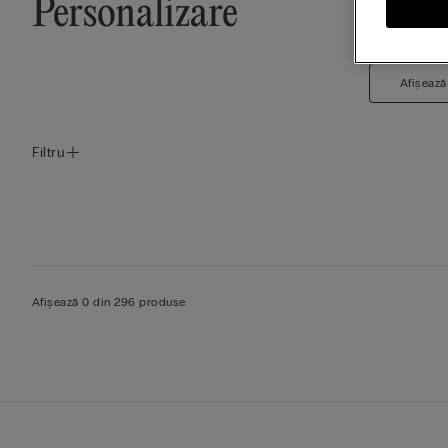
Personalizare
Afișează
Filtru
Afișează 0 din 296 produse