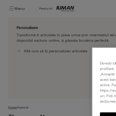
Meniu
Pentru el:
Personalizare
Transformă-ți articolele în piese unice prin intermediul ser
disponibil exclusiv online, și găsește broderia perfectă.
Află cum să îți personalizezi articolele
Dorești s
profilare
„Acceptă t
acest ban
active. Pe
https://w
uri. Poți 
secțiunea 
Femei
Special