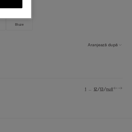
Bluze
Aranjează după
...
/
/
1
12
13
null