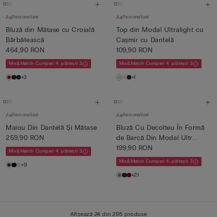
Personalizat
Personalizat
Bluză din Mătase cu Croială
Top din Modal Ultralight cu
Bărbătească
Cașmir cu Dantelă
464,90 RON
109,90 RON
Mix&Match Cumperi 4, plătești 3
Mix&Match Cumperi 4, plătești 3
+3
+1
Personalizat
Personalizat
Maiou Din Dantelă Și Mătase
Bluză Cu Decolteu În Formă
259,90 RON
de Barcă Din Modal Ultr...
199,90 RON
Mix&Match Cumperi 4, plătești 3
Mix&Match Cumperi 4, plătești 3
+9
+21
Afișează 24 din 295 produse