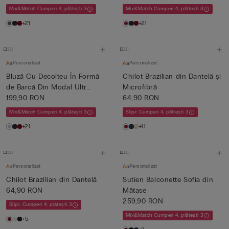
Mix&Match Cumperi 4, plătești 3
Mix&Match Cumperi 4, plătești 3
+21
+21
Personalizat
Personalizat
Bluză Cu Decolteu În Formă
Chilot Brazilian din Dantelă și
de Barcă Din Modal Ultr...
Microfibră
199,90 RON
64,90 RON
Mix&Match Cumperi 4, plătești 3
Slipi: Cumperi 4, plătești 3
+21
+11
Personalizat
Personalizat
Chilot Brazilian din Dantelă
Sutien Balconette Sofia din
64,90 RON
Mătase
259,90 RON
Slipi: Cumperi 4, plătești 3
Mix&Match Cumperi 4, plătești 3
+5