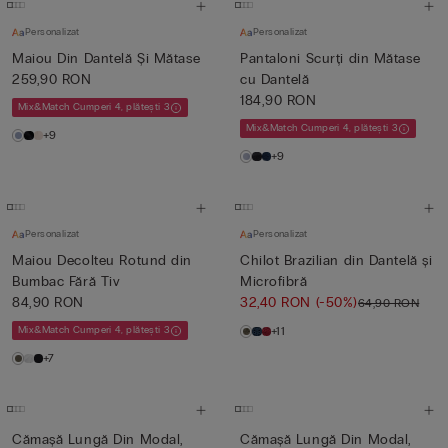
Personalizat
Personalizat
Maiou Din Dantelă Și Mătase
Pantaloni Scurți din Mătase
259,90 RON
cu Dantelă
184,90 RON
Mix&Match Cumperi 4, plătești 3
Mix&Match Cumperi 4, plătești 3
+9
+9
Personalizat
Personalizat
Maiou Decolteu Rotund din
Chilot Brazilian din Dantelă și
Bumbac Fără Tiv
Microfibră
84,90 RON
32,40 RON
(-50%)
64,90 RON
Mix&Match Cumperi 4, plătești 3
+11
+7
Cămașă Lungă Din Modal,
Cămașă Lungă Din Modal,