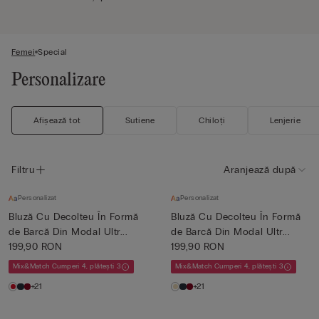
Femei
Special
Personalizare
Afișează tot
Sutiene
Chiloți
Lenjerie
Filtru
Aranjează după
Personalizat
Personalizat
Bluză Cu Decolteu În Formă
Bluză Cu Decolteu În Formă
de Barcă Din Modal Ultr...
de Barcă Din Modal Ultr...
199,90 RON
199,90 RON
Mix&Match Cumperi 4, plătești 3
Mix&Match Cumperi 4, plătești 3
+21
+21