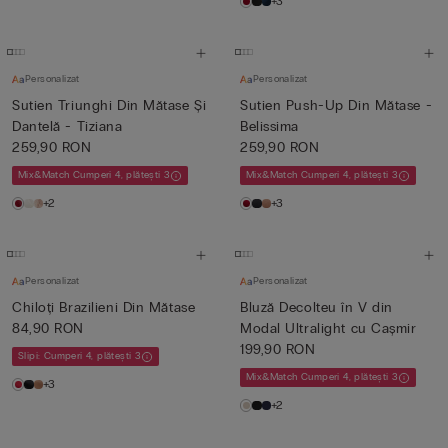
+3
Personalizat
Personalizat
Sutien Triunghi Din Mătase Și
Sutien Push-Up Din Mătase -
Dantelă - Tiziana
Belissima
259,90 RON
259,90 RON
Mix&Match Cumperi 4, plătești 3
Mix&Match Cumperi 4, plătești 3
+2
+3
Personalizat
Personalizat
Chiloți Brazilieni Din Mătase
Bluză Decolteu în V din
84,90 RON
Modal Ultralight cu Cașmir
199,90 RON
Slipi: Cumperi 4, plătești 3
Mix&Match Cumperi 4, plătești 3
+3
+2