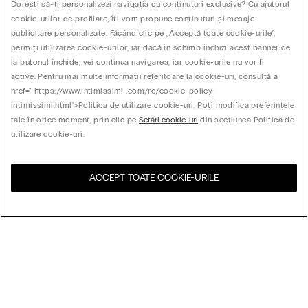
Dorești să-ți personalizezi navigația cu conținuturi exclusive? Cu ajutorul
cookie-urilor de profilare, îți vom propune conținuturi și mesaje
publicitare personalizate. Făcând clic pe „Acceptă toate cookie-urile”,
permiți utilizarea cookie-urilor, iar dacă în schimb închizi acest banner de
la butonul închide, vei continua navigarea, iar cookie-urile nu vor fi
active. Pentru mai multe informații referitoare la cookie-uri, consultă a
href=" https://www.intimissimi .com/ro/cookie-policy-
intimissimi.html">Politica de utilizare cookie-uri. Poți modifica preferințele
tale în orice moment, prin clic pe
Setări cookie-uri
din secțiunea Politică de
utilizare cookie-uri.
ACCEPT TOATE COOKIE-URILE
Vizitează magazinul online
United States
pentru țara ta:
Aranjează după
Cele mai vândute
Preț (mare-mic)
My Intimissimi
Preț (mic-mare)