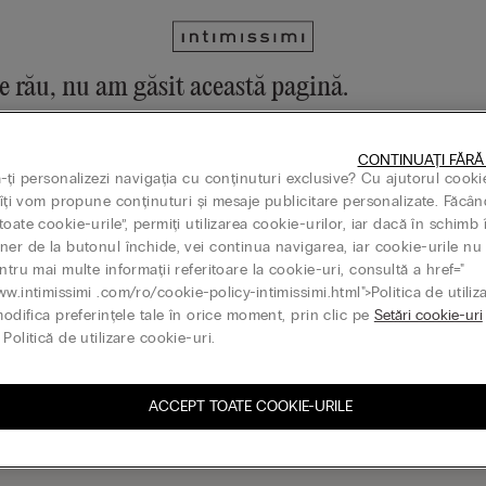
e rău, nu am găsit această pagină.
operi în continuare colecția noastră din meniu sau accesând pagina p
CONTINUAȚI FĂRĂ
la pagina principală
ă-ți personalizezi navigația cu conținuturi exclusive? Cu ajutorul cooki
, îți vom propune conținuturi și mesaje publicitare personalizate. Făcân
oate cookie-urile”, permiți utilizarea cookie-urilor, iar dacă în schimb 
ner de la butonul închide, vei continua navigarea, iar cookie-urile nu 
ntru mai multe informații referitoare la cookie-uri, consultă a href="
Gift card
ww.intimissimi .com/ro/cookie-policy-intimissimi.html">Politica de utiliz
modifica preferințele tale în orice moment, prin clic pe
Setări cookie-uri
Politică de utilizare cookie-uri.
ACCEPT TOATE COOKIE-URILE
ază-te la newsletter
G