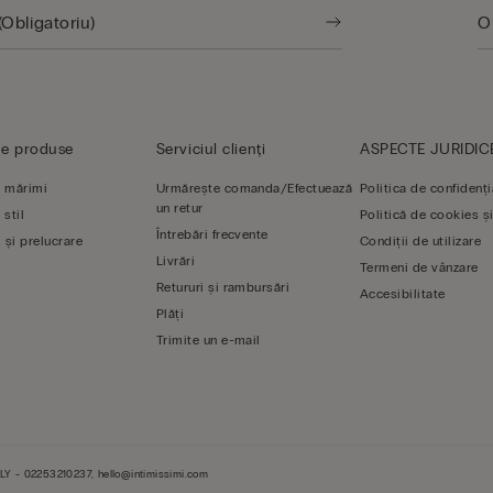
de produse
Serviciul clienți
ASPECTE JURIDIC
 mărimi
Urmărește comanda/Efectuează
Politica de confidenți
un retur
 stil
Politică de cookies și
Întrebări frecvente
 și prelucrare
Condiții de utilizare
Livrări
Termeni de vânzare
Retururi și rambursări
Accesibilitate
Plăți
Trimite un e-mail
LY - 02253210237, hello@intimissimi.com