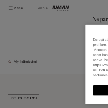
Meniu
Pentru el:
Ne par
Poți desc
Mergi 
Dorești s
profilare
„Acceptă t
acest ban
active. Pe
My Intimissimi
https://w
uri. Poți 
secțiunea 
Abone