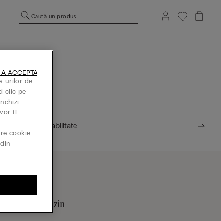
Caută un produs
rincipală.
 A ACCEPTA
e-urilor de
d clic pe
închizi
vor fi
Sustenabilitate
are cookie-
din
ăsește un magazin