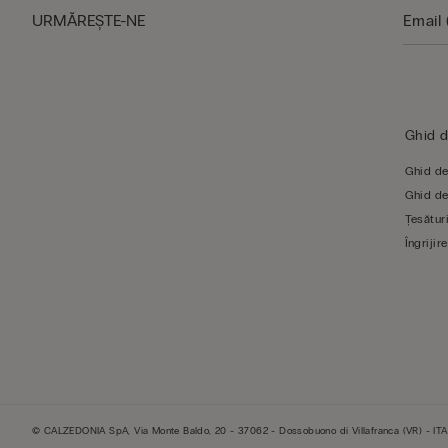
URMĂREŞTE-NE
Ghid 
Ghid de
Ghid de
Țesături
Îngrijire
© CALZEDONIA SpA, Via Monte Baldo, 20 - 37062 - Dossobuono di Villafranca (VR) - ITA