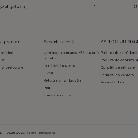
de produse
Serviciul clienți
ASPECTE JURIDIC
 mărimi
Urmărește comanda/Efectuează
Politica de confidenți
un retur
 stil
Politică de cookies și
Întrebări frecvente
 și prelucrare
Condiții de utilizare
Livrări
Termeni de vânzare
Retururi și rambursări
Accesibilitate
Plăți
Trimite un e-mail
LY - 02253210237, hello@intimissimi.com