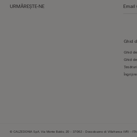
URMĂREŞTE-NE
Ghid 
Ghid de
Ghid de
Țesături
Îngrijire
© CALZEDONIA SpA, Via Monte Baldo, 20 - 37062 - Dossobuono di Villafranca (VR) - ITA