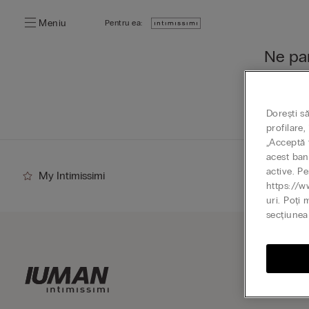
Meniu
Pentru ea:
Ne par
Poți desc
Mergi 
Dorești s
profilare
„Acceptă t
acest ban
active. Pe
My Intimissimi
https://w
uri. Poți 
secțiunea 
Abone