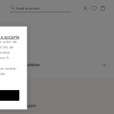
Caută un produs
rincipală.
 A ACCEPTA
e-urilor de
d clic pe
închizi
vor fi
Sustenabilitate
are cookie-
din
ăsește un magazin