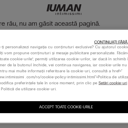
e rău, nu am găsit această pagină.
operi în continuare colecția noastră din meniu sau accesând pagina p
CONTINUAȚI FĂRĂ
la pagina principală
ă-ți personalizezi navigația cu conținuturi exclusive? Cu ajutorul cooki
, îți vom propune conținuturi și mesaje publicitare personalizate. Făcân
oate cookie-urile”, permiți utilizarea cookie-urilor, iar dacă în schimb 
ner de la butonul închide, vei continua navigarea, iar cookie-urile nu 
ntru mai multe informații referitoare la cookie-uri, consultă a href="
Gift card
ww.intimissimi .com/ro/cookie-policy-intimissimi.html">Politica de utiliz
modifica preferințele tale în orice moment, prin clic pe
Setări cookie-uri
Politică de utilizare cookie-uri.
ACCEPT TOATE COOKIE-URILE
ază-te la newsletter
G