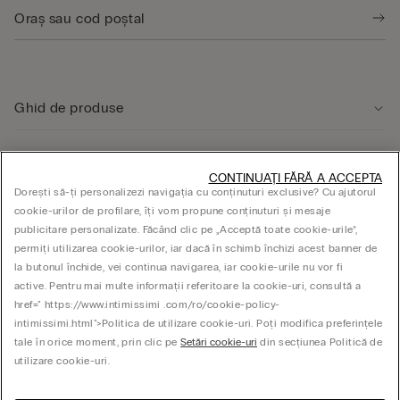
Ghid de produse
Serviciul clienți
CONTINUAȚI FĂRĂ A ACCEPTA
Dorești să-ți personalizezi navigația cu conținuturi exclusive? Cu ajutorul
cookie-urilor de profilare, îți vom propune conținuturi și mesaje
ASPECTE JURIDICE
publicitare personalizate. Făcând clic pe „Acceptă toate cookie-urile”,
permiți utilizarea cookie-urilor, iar dacă în schimb închizi acest banner de
la butonul închide, vei continua navigarea, iar cookie-urile nu vor fi
Companie
active. Pentru mai multe informații referitoare la cookie-uri, consultă a
href=" https://www.intimissimi .com/ro/cookie-policy-
intimissimi.html">Politica de utilizare cookie-uri. Poți modifica preferințele
tale în orice moment, prin clic pe
Setări cookie-uri
din secțiunea Politică de
© CALZEDONIA SpA, Via Monte Baldo, 20 - 37062 - Dossobuono di Villafranca (VR) -
utilizare cookie-uri.
ITALY - 02253210237, hello@intimissimi.com