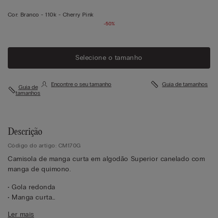
Cor:
Branco -
110k - Cherry Pink
-50%
Selecione o tamanho
Encontre o seu tamanho
Guia de tamanhos
Guia de
tamanhos
Descrição
Código do artigo: CM170G
Camisola de manga curta em algodão Superior canelado com
manga de quimono.
• Gola redonda
• Manga curta
• Corte regular
Ler mais
• 100% algodão