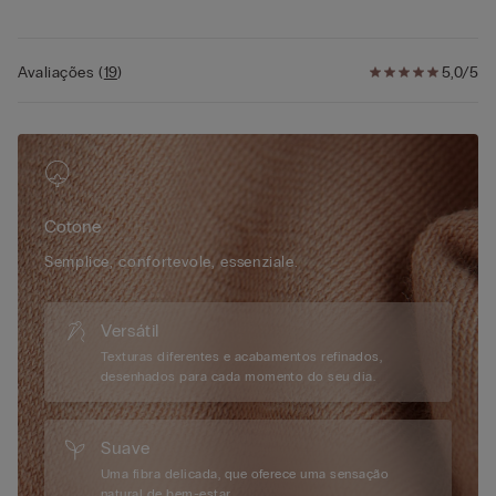
• A modelo mede 1,75 m de altura e veste o tamanho S
Avaliações
(
19
)
5,0/5
Cotone
Semplice, confortevole, essenziale.
Versátil
Texturas diferentes e acabamentos refinados,
desenhados para cada momento do seu dia.
Suave
Uma fibra delicada, que oferece uma sensação
natural de bem-estar.