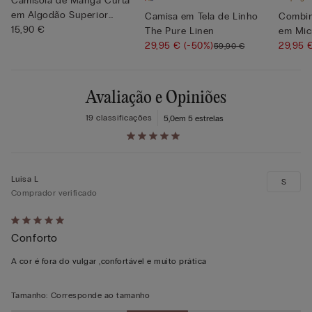
Camisola de Manga Curta
em Algodão Superior
Camisa em Tela de Linho
Combin
Elásti...
15,90 €
The Pure Linen
em Mic
29,95 €
(-50%)
Costur
29,95
59,90 €
Avaliação e Opiniões
19 classificações
5,0
em 5 estrelas
Luisa L
S
Comprador verificado
Atribuiu
Conforto
5
em
A cor é fora do vulgar ,confortável e muito prática
5
Tamanho
:
Corresponde ao tamanho