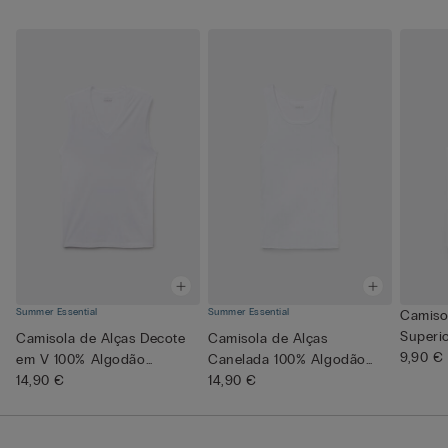
Summer Essential
Summer Essential
Camiso
Superio
Camisola de Alças Decote
Camisola de Alças
9,90 €
em V 100% Algodão
Canelada 100% Algodão
Superio...
14,90 €
Superior
14,90 €