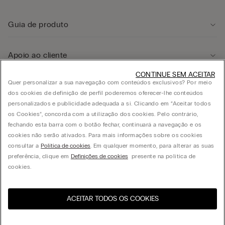
Guia de produto
Apoio ao cliente
CONTINUE SEM ACEITAR
Quer personalizar a sua navegação com conteúdos exclusivos? Por meio
Área legal
dos cookies de definição de perfil poderemos oferecer-lhe conteúdos
personalizados e publicidade adequada a si. Clicando em “Aceitar todos
os Cookies”, concorda com a utilização dos cookies. Pelo contrário,
Empresa
fechando esta barra com o botão fechar, continuará a navegação e os
cookies não serão ativados. Para mais informações sobre os cookies
consultar a
Política de cookies
. Em qualquer momento, para alterar as suas
preferência, clique em
Definições de cookies
presente na política de
© CALZEDONIA PORTUGAL LDA, Av. Infante D. Henrique, Lt. 312 - 1950-421 Lisboa -
cookies.
PORTUGAL - PT503729256 - Capital Social de cinco milhões de euros
ACEITAR TODOS OS COOKIES
Selecione o tamanho
Visite a loja online do seu
United States
país:
Portugal
Português