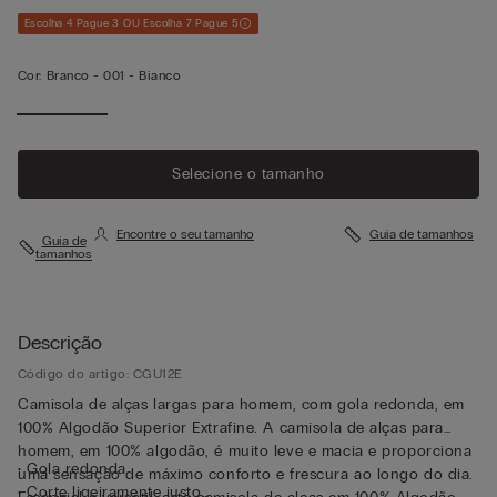
Escolha 4 Pague 3 OU Escolha 7 Pague 5
Cor:
Branco -
001 - Bianco
Selecione o tamanho
Encontre o seu tamanho
Guia de tamanhos
Guia de
tamanhos
Descrição
Código do artigo: CGU12E
Camisola de alças largas para homem, com gola redonda, em
100% Algodão Superior Extrafine. A camisola de alças para
homem, em 100% algodão, é muito leve e macia e proporciona
• Gola redonda
uma sensação de máximo conforto e frescura ao longo do dia.
• Corte ligeiramente justo