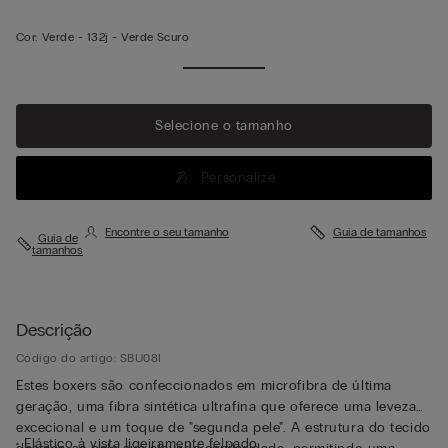
Cor:
Verde -
132j - Verde Scuro
Ver mais
Selecione o tamanho
Personalize
Encontre o seu tamanho
Guia de tamanhos
Guia de
tamanhos
Descrição
Código do artigo: SBU08I
Estes boxers são confeccionados em microfibra de última
geração, uma fibra sintética ultrafina que oferece uma leveza
excecional e um toque de "segunda pele". A estrutura do tecido
• Elástico à vista ligeiramente felpado