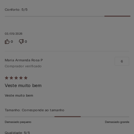
Conforto
:
5/5
03/05/2026
0
0
Maria Armanda Rosa P
6
Comprador verificado
Atribuiu
Veste muito bem
5
em
Veste muito bem
5
Tamanho
:
Corresponde ao tamanho
Demasiado pequeno
Demasiado grande
Qualidade
:
5/5