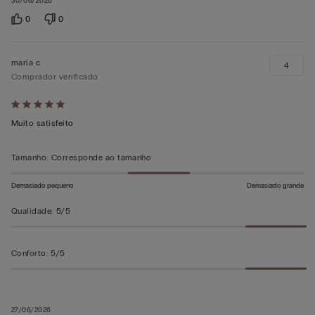
30/06/2026
0
0
maria c
4
Comprador verificado
Atribuiu
5
Muito satisfeito
em
5
Tamanho
:
Corresponde ao tamanho
Demasiado pequeno
Demasiado grande
Qualidade
:
5/5
Conforto
:
5/5
27/06/2026