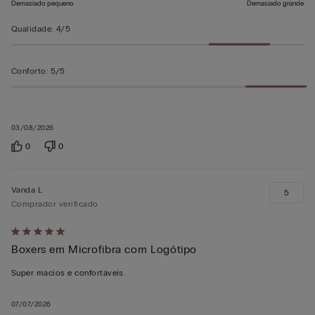
Demasiado pequeno
Demasiado grande
Qualidade
:
4/5
Conforto
:
5/5
03/08/2026
0
0
Vanda L
5
Comprador verificado
Atribuiu
Boxers em Microfibra com Logótipo
5
em
Super macios e confortáveis.
5
07/07/2026