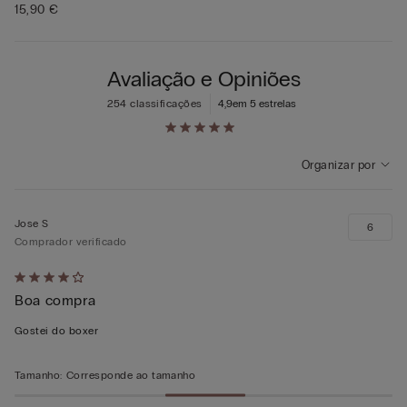
15,90 €
Avaliação e Opiniões
254 classificações
4,9
em 5 estrelas
Organizar por
Jose S
6
Comprador verificado
Atribuiu
Boa compra
4
em
Gostei do boxer
5
Tamanho
:
Corresponde ao tamanho