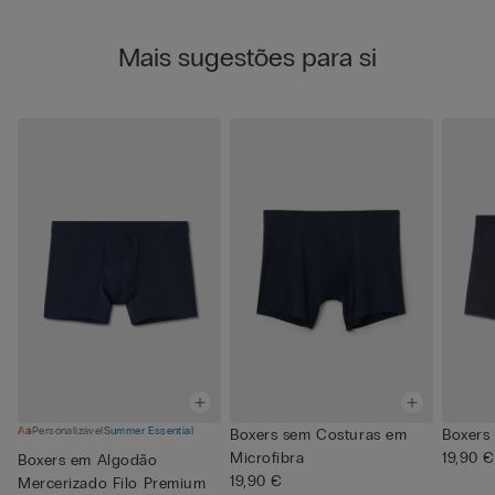
Mais sugestões para si
Personalizável
Summer Essential
Boxers sem Costuras em
Boxers
Microfibra
19,90 €
Boxers em Algodão
19,90 €
Mercerizado Filo Premium