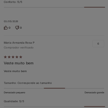
Conforto
:
5/5
03/05/2026
0
0
Maria Armanda Rosa P
6
Comprador verificado
Atribuiu
Veste muito bem
5
em
Veste muito bem
5
Tamanho
:
Corresponde ao tamanho
Demasiado pequeno
Demasiado grande
Qualidade
:
5/5