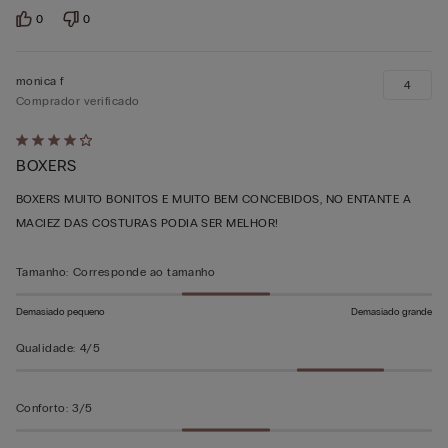
0
0
monica f
4
Comprador verificado
Atribuiu
BOXERS
4
em
BOXERS MUITO BONITOS E MUITO BEM CONCEBIDOS, NO ENTANTE A
5
MACIEZ DAS COSTURAS PODIA SER MELHOR!
Tamanho
:
Corresponde ao tamanho
Demasiado pequeno
Demasiado grande
Qualidade
:
4/5
Conforto
:
3/5