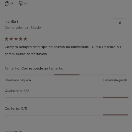
0
0
marilia t
6
Comprador verificado
Atribuiu
5
Compro sempre este tipo de boxers na intimissimi . O meu marido diz
em
serem muito confortáveis.
5
Tamanho
:
Corresponde ao tamanho
Demasiado pequeno
Demasiado grande
Qualidade
:
5/5
Conforto
:
5/5