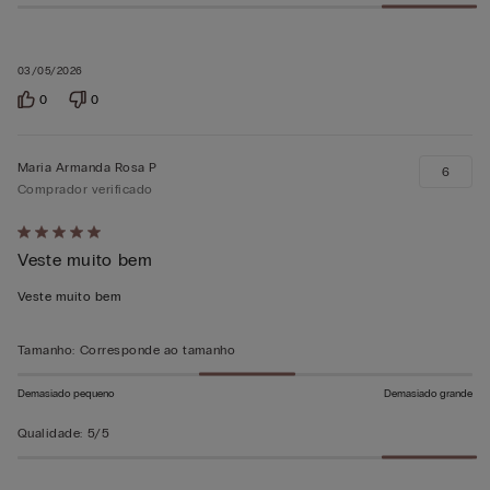
03/05/2026
0
0
Maria Armanda Rosa P
6
Comprador verificado
Atribuiu
Veste muito bem
5
em
Veste muito bem
5
Tamanho
:
Corresponde ao tamanho
Demasiado pequeno
Demasiado grande
Qualidade
:
5/5