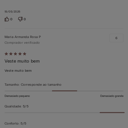
19/05/2026
0
0
Maria Armanda Rosa P
6
Comprador verificado
Atribuiu
Veste muito bem
5
em
Veste muito bem
5
Tamanho
:
Corresponde ao tamanho
Demasiado pequeno
Demasiado grande
Qualidade
:
5/5
Conforto
:
5/5