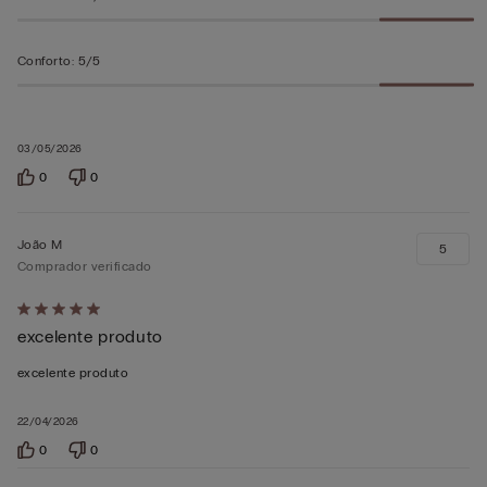
Conforto
:
5/5
03/05/2026
0
0
João M
5
Comprador verificado
Atribuiu
excelente produto
5
em
excelente produto
5
22/04/2026
0
0