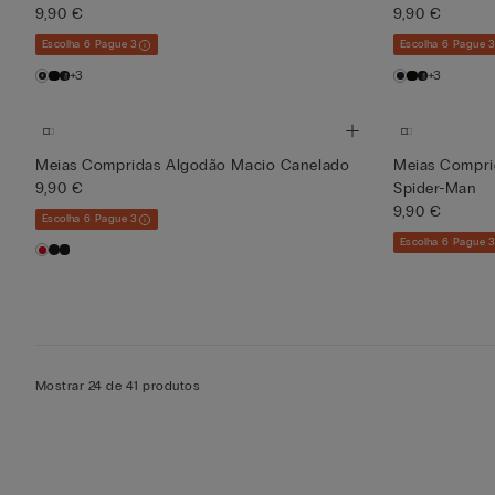
9,90 €
9,90 €
Escolha 6 Pague 3
Escolha 6 Pague 
+3
+3
Meias Compridas Algodão Macio Canelado
Meias Compri
9,90 €
Spider-Man
9,90 €
Escolha 6 Pague 3
Escolha 6 Pague 
Mostrar 24 de 41 produtos