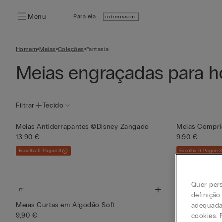
Menu
Para ela:
Homem
Meias
Coleções
Fantasia
Meias engraçadas para
Filtrar
Tecido
Meias Antiderrapantes ©Disney Zangado
Meias Compri
13,90 €
9,90 €
Escolha 6 Pague 3
Escolha 6 Pague 
+3
Quer pers
definição
Meias Curtas em Algodão Soft
Meias Curtas
adequada 
9,90 €
9,90 €
cookies. 