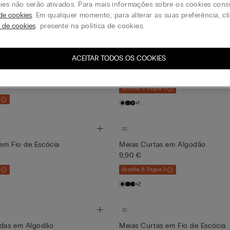
ies não serão ativados. Para mais informações sobre os cookies cons
3
Escolha 6 Pague 3
 de cookies
. Em qualquer momento, para alterar as suas preferência, c
s de cookies
presente na política de cookies.
ACEITAR TODOS OS COOKIES
 Algodão Macio ©Disney
Meias Curtas em Fio de Escócia
9,90 €
Escolha 6 Pague 3
3
+1
em Fio de Escócia
Meias Curtas em Algodão
9,90 €
3
Escolha 6 Pague 3
+2
das em Algodão
Meias Curtas em Fio de Escócia