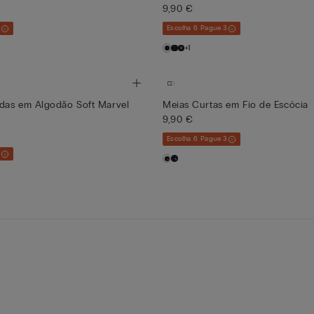
9,90 €
3
Escolha 6 Pague 3
+1
das em Algodão Soft Marvel
Meias Curtas em Fio de Escócia
9,90 €
Escolha 6 Pague 3
3