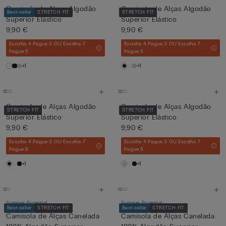
Camisola de Alças Algodão
Camisola de Alças Algodão
Best-seller
STRETCH FIT
STRETCH FIT
Superior Elástico
Superior Elástico
9,90 €
9,90 €
Escolha 4 Pague 3 OU Escolha 7
Escolha 4 Pague 3 OU Escolha 7
Pague 5
Pague 5
+1
+1
Camisola de Alças Algodão
Camisola de Alças Algodão
STRETCH FIT
STRETCH FIT
Superior Elástico
Superior Elástico
9,90 €
9,90 €
Escolha 4 Pague 3 OU Escolha 7
Escolha 4 Pague 3 OU Escolha 7
Pague 5
Pague 5
+1
+1
Summer Essential
Summer Essential
Best-seller
STRETCH FIT
Best-seller
STRETCH FIT
Camisola de Alças Canelada
Camisola de Alças Canelada