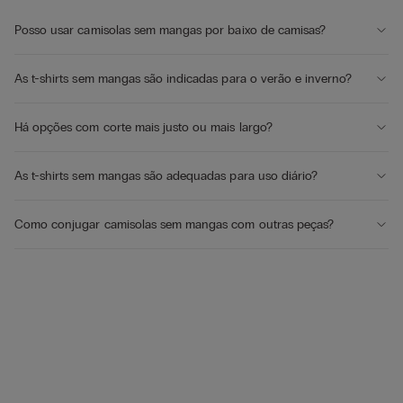
Posso usar camisolas sem mangas por baixo de camisas?
As t-shirts sem mangas são indicadas para o verão e inverno?
Há opções com corte mais justo ou mais largo?
As t-shirts sem mangas são adequadas para uso diário?
Como conjugar camisolas sem mangas com outras peças?