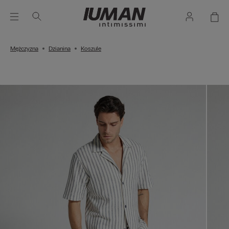
Mężczyzna
Dzianina
Koszule