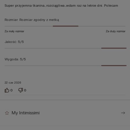
z
Super przyjemna tkanina…rozciągliwa…wdam raz na letnie dni. Polecam
5
Rozmiar
:
Rozmiar zgodny z metką
Za mały rozmiar
Za duży rozmiar
Jakość
:
5/5
Wygoda
:
5/5
22 cze 2026
0
0
My Intimissimi