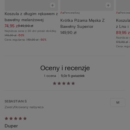
Personalizuj
Persona
Koszula z długim rękawem z
bawełny melanżowej
Krótka Piżama Męska Z
Koszul
74,95 zł
149,90 zł
Bawełny Superior
z Lnu i
Najniższa cena z 30 dni przed obniżką:
149,90 zł
89,95 z
149,90 zł
-50%
Najniższa 
Cena regularna:
149,90 zł
-50%
179,90 zł
Cena regu
Oceny i recenzje
1 ocena
5,0
z 5 gwiazdek
SEBASTIAN Ś
M
Zweryfikowany nabywca
Ocena
Duper
5