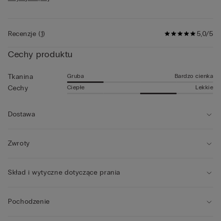
• Model ma 185 cm wzrostu i ma na sobie rozmiar L
Informacja dla klienta:
Na zakupionym produkcie może
widnieć nowe logo IUMAN Intimissimi Uomo, jednakże produkt
został wykonany z materiału tej samej jakości, ma ten sam krój i
Recenzje
(
1
)
5,0/5
wykończenie, jak ten przedstawiony na tej stronie.
Cechy produktu
Gruba
Bardzo cienka
Tkanina
Ciepłe
Lekkie
Cechy
Dostawa
Zwroty
Skład i wytyczne dotyczące prania
Pochodzenie