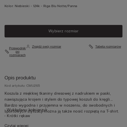
Kolor:
Niebieski -
124k - Riga Blu Notte/panna
Wybierz rozmiar
Znajdź swój rozmiar
Tabela rozmiarów
Przewodnik
po
rozmiarach
Opis produktu
Kod artykułu: CMU265
Koszula z miękkiej tkaniny dresowej z nadrukiem w paski,
nawiązująca krojem i stylem do typowej koszuli do kręgli.
Bardzo wygodna i przyjemna w noszeniu, do swobodnych i
• Wykładany kołnierzyk
sportowych stylizacji można ją także nosić rozpiętą na T-shirt.
• Krótki rękaw
• Pudełkowy krój
Czytaj więcej