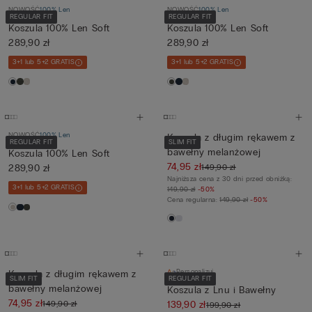
NOWOŚĆ
100% Len
NOWOŚĆ
100% Len
REGULAR FIT
REGULAR FIT
Koszula 100% Len Soft
Koszula 100% Len Soft
289,90 zł
289,90 zł
3+1 lub 5+2 GRATIS
3+1 lub 5+2 GRATIS
NOWOŚĆ
100% Len
Koszula z długim rękawem z
REGULAR FIT
SLIM FIT
bawełny melanżowej
Koszula 100% Len Soft
74,95 zł
149,90 zł
289,90 zł
Najniższa cena z 30 dni przed obniżką:
3+1 lub 5+2 GRATIS
149,90 zł
-50%
Cena regularna:
149,90 zł
-50%
Personalizuj
Koszula z długim rękawem z
SLIM FIT
REGULAR FIT
bawełny melanżowej
Koszula z Lnu i Bawełny
74,95 zł
149,90 zł
139,90 zł
199,90 zł