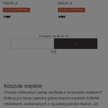
359,90 zł
359,90 zł
3+1 lub 5+2 GRATIS
3+1 lub 5+2 GRATIS
Produkty od 24 do 33
/
1
2
Koszule męskie
Chcesz odświeżyć swoją szufladę z koszulami męskimi?
Odkryj już teraz szeroką gamę koszul męskich IUMAN
Intimissimi, wykonanych z wysokiej jakości tkanin, od