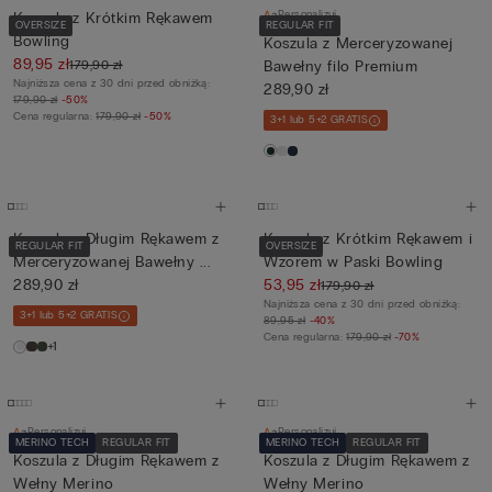
Personalizuj
Koszula z Krótkim Rękawem
OVERSIZE
REGULAR FIT
Bowling
Koszula z Merceryzowanej
89,95 zł
179,90 zł
Bawełny filo Premium
Najniższa cena z 30 dni przed obniżką:
289,90 zł
179,90 zł
-50%
Cena regularna:
179,90 zł
-50%
3+1 lub 5+2 GRATIS
Koszula z Długim Rękawem z
Koszula z Krótkim Rękawem i
REGULAR FIT
OVERSIZE
Merceryzowanej Bawełny ...
Wzorem w Paski Bowling
289,90 zł
53,95 zł
179,90 zł
Najniższa cena z 30 dni przed obniżką:
3+1 lub 5+2 GRATIS
89,95 zł
-40%
Cena regularna:
179,90 zł
-70%
+1
Personalizuj
Personalizuj
MERINO TECH
REGULAR FIT
MERINO TECH
REGULAR FIT
Koszula z Długim Rękawem z
Koszula z Długim Rękawem z
Wełny Merino
Wełny Merino