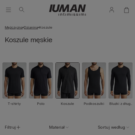
Mężczyzna
Dzianina
Koszule
Koszule męskie
T-shirty
Polo
Koszule
Podkoszulki
Bluzki z długi
m rękawem
Filtruj
Materiał
Sortuj według