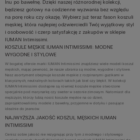
lnu po bawełnę. Dzięki naszej różnorodnej kolekcji,
będziesz gotowy na codzienne wyzwania bez względu
na porę roku czy okazję. Wybierz już teraz fason koszuli
męskiej, która najlepiej odzwierciedli Twój wyjątkowy styl
i osobowość i czerp satysfakcję z zakupów w sklepie
IUMAN Intimissimi.
KOSZULE MĘSKIE IUMAN INTIMISSIMI: MODNE
WYGODNE I STYLOWE
W bogatej ofercie marki IUMAN Intimissimi znajdziesz wiele modeli koszul
męskich, mając pewność, że nasze ubrania są modne, wygodne i stylowe.
Nasz asortyment obejmuje koszule męskie z rozpinanymi guzikami w
klasycznych, neutralnych kolorach takich jak biel czy błękit. W kolekcji
IUMAN Intimissimi dostępne są również koszule męskie stworzone
specjalnie pod marynarkę czy sweter w sezonie zimowym. Natomiast dla
mężczyzn, którzy lubią nosić koszule męskie na co dzień,
zaprojektowaliśmy modele z bawełny, przyjemne w dotyku i pasujące
idealnie do jeansów.
NAJWYŻSZA JAKOŚĆ KOSZUL MĘSKICH IUMAN
INTIMISSIMI
Cenisz sobie jakość nie rezygnując przy tym z modnego i stylowego
wyglądu swoich ubrań? W kolekcji koszul męskich IUMAN Intimissimi do