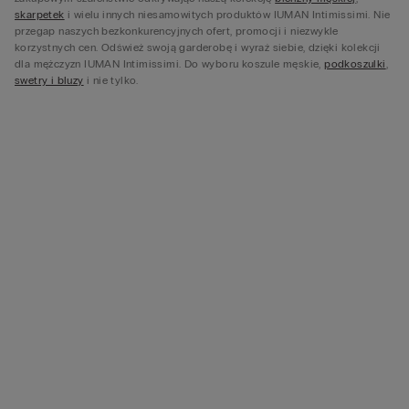
skarpetek
i wielu innych niesamowitych produktów IUMAN Intimissimi. Nie
przegap naszych bezkonkurencyjnych ofert, promocji i niezwykle
korzystnych cen. Odśwież swoją garderobę i wyraź siebie, dzięki kolekcji
dla mężczyzn IUMAN Intimissimi. Do wyboru koszule męskie,
podkoszulki
,
swetry i bluzy
i nie tylko.