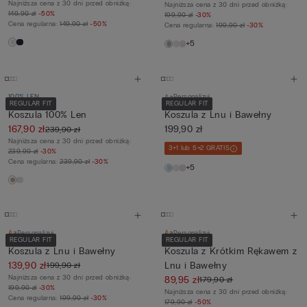
Najniższa cena z 30 dni przed obniżką:
Najniższa cena z 30 dni przed obniżką:
149,90 zł
-50%
199,90 zł
-30%
Cena regularna:
149,90 zł
-50%
Cena regularna:
199,90 zł
-30%
+5
100% LEN
Personalizuj
REGULAR FIT
REGULAR FIT
Koszula 100% Len
Koszula z Lnu i Bawełny
167,90 zł
199,90 zł
239,90 zł
Najniższa cena z 30 dni przed obniżką:
3+1 lub 5+2 GRATIS
239,90 zł
-30%
Cena regularna:
239,90 zł
-30%
+5
Personalizuj
Personalizuj
REGULAR FIT
REGULAR FIT
Koszula z Lnu i Bawełny
Koszula z Krótkim Rękawem z
139,90 zł
Lnu i Bawełny
199,90 zł
Najniższa cena z 30 dni przed obniżką:
89,95 zł
179,90 zł
199,90 zł
-30%
Najniższa cena z 30 dni przed obniżką:
Cena regularna:
199,90 zł
-30%
179,90 zł
-50%