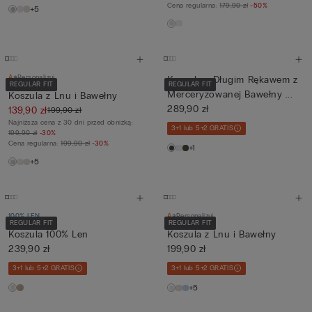
Cena regularna:
179,90 zł
-50%
+5
Personalizuj
Koszula z Długim Rękawem z
REGULAR FIT
REGULAR FIT
Merceryzowanej Bawełny ...
Koszula z Lnu i Bawełny
289,90 zł
139,90 zł
199,90 zł
Najniższa cena z 30 dni przed obniżką:
3+1 lub 5+2 GRATIS
199,90 zł
-30%
Cena regularna:
199,90 zł
-30%
+1
+5
100% LEN
Personalizuj
REGULAR FIT
REGULAR FIT
Koszula 100% Len
Koszula z Lnu i Bawełny
239,90 zł
199,90 zł
3+1 lub 5+2 GRATIS
3+1 lub 5+2 GRATIS
+5