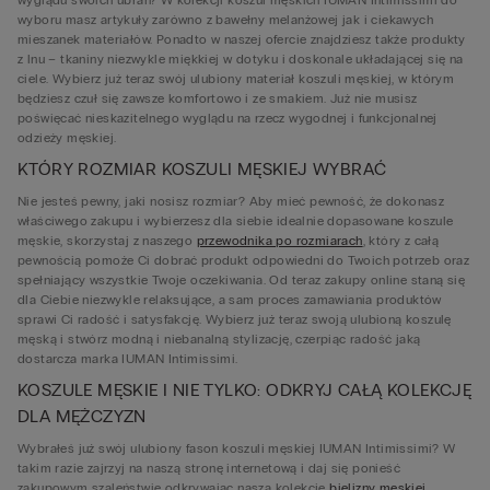
wyboru masz artykuły zarówno z bawełny melanżowej jak i ciekawych
mieszanek materiałów. Ponadto w naszej ofercie znajdziesz także produkty
z lnu – tkaniny niezwykle miękkiej w dotyku i doskonale układającej się na
ciele. Wybierz już teraz swój ulubiony materiał koszuli męskiej, w którym
będziesz czuł się zawsze komfortowo i ze smakiem. Już nie musisz
poświęcać nieskazitelnego wyglądu na rzecz wygodnej i funkcjonalnej
odzieży męskiej.
KTÓRY ROZMIAR KOSZULI MĘSKIEJ WYBRAĆ
Nie jesteś pewny, jaki nosisz rozmiar? Aby mieć pewność, że dokonasz
właściwego zakupu i wybierzesz dla siebie idealnie dopasowane koszule
męskie, skorzystaj z naszego
przewodnika po rozmiarach
, który z całą
pewnością pomoże Ci dobrać produkt odpowiedni do Twoich potrzeb oraz
spełniający wszystkie Twoje oczekiwania. Od teraz zakupy online staną się
dla Ciebie niezwykle relaksujące, a sam proces zamawiania produktów
sprawi Ci radość i satysfakcję. Wybierz już teraz swoją ulubioną koszulę
męską i stwórz modną i niebanalną stylizację, czerpiąc radość jaką
dostarcza marka IUMAN Intimissimi.
KOSZULE MĘSKIE I NIE TYLKO: ODKRYJ CAŁĄ KOLEKCJĘ
DLA MĘŻCZYZN
Wybrałeś już swój ulubiony fason koszuli męskiej IUMAN Intimissimi? W
takim razie zajrzyj na naszą stronę internetową i daj się ponieść
zakupowym szaleństwie odkrywając naszą kolekcję
bielizny męskiej
,