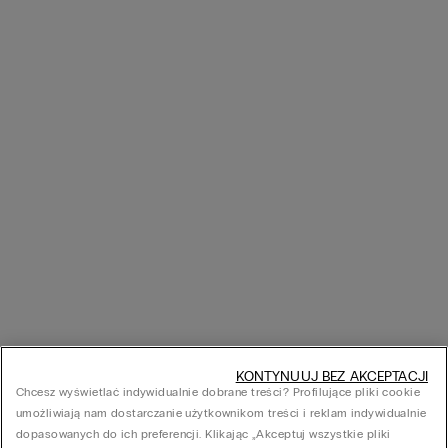
KONTYNUUJ BEZ AKCEPTACJI
Chcesz wyświetlać indywidualnie dobrane treści? Profilujące pliki cookie
umożliwiają nam dostarczanie użytkownikom treści i reklam indywidualnie
dopasowanych do ich preferencji. Klikając „Akceptuj wszystkie pliki