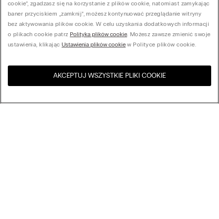
cookie”, zgadzasz się na korzystanie z plików cookie, natomiast zamykając
baner przyciskiem „zamknij”, możesz kontynuować przeglądanie witryny
bez aktywowania plików cookie. W celu uzyskania dodatkowych informacji
o plikach cookie patrz
Polityka plików cookie
. Możesz zawsze zmienić swoje
ustawienia, klikając
Ustawienia plików cookie
w Polityce plików cookie.
AKCEPTUJ WSZYSTKIE PLIKI COOKIE
Odwiedź sklep internetowy w
United States
Twoim kraju
Sortuj według
Bestsellery
Cena malejąco
My Intimissimi
Cena rosnąco
Nowości
Karta podarunkowa