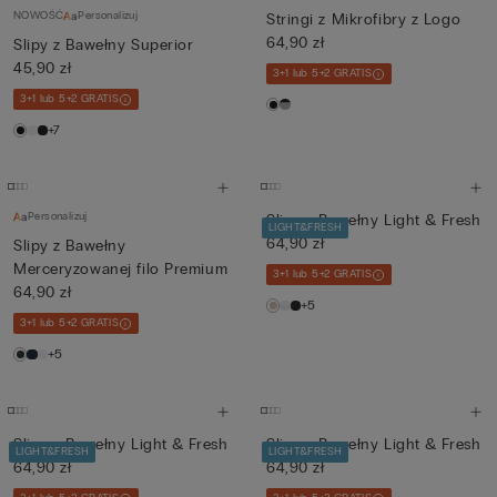
NOWOŚĆ
Personalizuj
Stringi z Mikrofibry z Logo
64,90 zł
Slipy z Bawełny Superior
45,90 zł
3+1 lub 5+2 GRATIS
3+1 lub 5+2 GRATIS
+7
Personalizuj
Slipy z Bawełny Light & Fresh
LIGHT&FRESH
64,90 zł
Slipy z Bawełny
Merceryzowanej filo Premium
3+1 lub 5+2 GRATIS
64,90 zł
+5
3+1 lub 5+2 GRATIS
+5
Slipy z Bawełny Light & Fresh
Slipy z Bawełny Light & Fresh
LIGHT&FRESH
LIGHT&FRESH
64,90 zł
64,90 zł