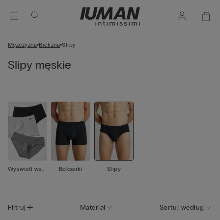
Mężczyzna
Bielizna
Slipy
Slipy męskie
Wyświetl wsz
Bokserki
Slipy
ystko
Filtruj
Materiał
Sortuj według