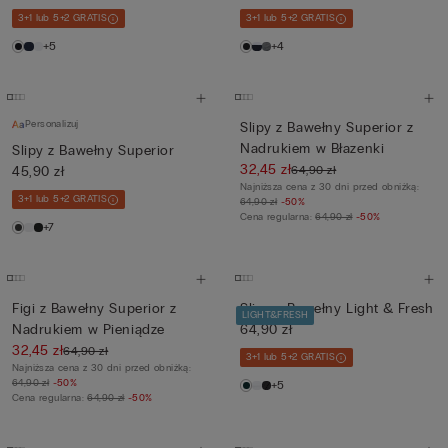
3+1 lub 5+2 GRATIS
3+1 lub 5+2 GRATIS
+5
+4
Personalizuj
Slipy z Bawełny Superior z
Nadrukiem w Błazenki
Slipy z Bawełny Superior
32,45 zł
64,90 zł
45,90 zł
Najniższa cena z 30 dni przed obniżką:
3+1 lub 5+2 GRATIS
64,90 zł
-50%
Cena regularna:
64,90 zł
-50%
+7
Figi z Bawełny Superior z
Slipy z Bawełny Light & Fresh
LIGHT&FRESH
Nadrukiem w Pieniądze
64,90 zł
32,45 zł
64,90 zł
3+1 lub 5+2 GRATIS
Najniższa cena z 30 dni przed obniżką:
64,90 zł
-50%
+5
Cena regularna:
64,90 zł
-50%