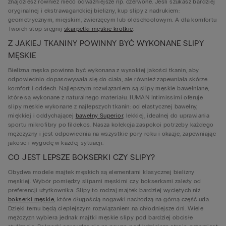
znajdziesz również nieco odważniejsze np. czerwone. Jeśli szukasz bardziej
oryginalnej i ekstrawaganckiej bielizny, kup slipy z nadrukiem:
geometrycznym, miejskim, zwierzęcym lub oldschoolowym. A dla komfortu
Twoich stóp sięgnij
skarpetki męskie krótkie
.
Z JAKIEJ TKANINY POWINNY BYĆ WYKONANE SLIPY
MĘSKIE
Bielizna męska powinna być wykonana z wysokiej jakości tkanin, aby
odpowiednio dopasowywała się do ciała, ale również zapewniała skórze
komfort i oddech. Najlepszym rozwiązaniem są slipy męskie bawełniane,
które są wykonane z naturalnego materiału. IUMAN Intimissimi oferuje
slipy męskie wykonane z najlepszych tkanin: od elastycznej bawełny,
miękkiej i oddychającej
bawełny Superior
, lekkiej, idealnej do uprawiania
sportu mikrofibry po fildekos. Nasza kolekcja zaspokoi potrzeby każdego
mężczyzny i jest odpowiednia na wszystkie pory roku i okazje, zapewniając
jakość i wygodę w każdej sytuacji.
CO JEST LEPSZE BOKSERKI CZY SLIPY?
Obydwa modele majtek męskich są elementami klasycznej bielizny
męskiej. Wybór pomiędzy slipami męskimi czy bokserkami zależy od
preferencji użytkownika. Slipy to rodzaj majtek bardziej wyciętych niż
bokserki męskie
, które długością nogawki nachodzą na górną część uda.
Dzięki temu będą cieplejszym rozwiązaniem na chłodniejsze dni. Wiele
mężczyzn wybiera jednak majtki męskie slipy pod bardziej obcisłe