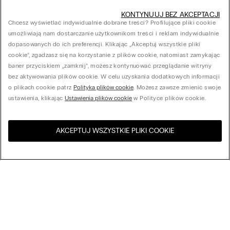
KONTYNUUJ BEZ AKCEPTACJI
Chcesz wyświetlać indywidualnie dobrane treści? Profilujące pliki cookie
umożliwiają nam dostarczanie użytkownikom treści i reklam indywidualnie
dopasowanych do ich preferencji. Klikając „Akceptuj wszystkie pliki
cookie”, zgadzasz się na korzystanie z plików cookie, natomiast zamykając
baner przyciskiem „zamknij”, możesz kontynuować przeglądanie witryny
bez aktywowania plików cookie. W celu uzyskania dodatkowych informacji
o plikach cookie patrz
Polityka plików cookie
. Możesz zawsze zmienić swoje
ustawienia, klikając
Ustawienia plików cookie
w Polityce plików cookie.
AKCEPTUJ WSZYSTKIE PLIKI COOKIE
Odwiedź sklep internetowy w
United States
Twoim kraju
Sortuj według
Bestsellery
Cena malejąco
My Intimissimi
Cena rosnąco
Nowości