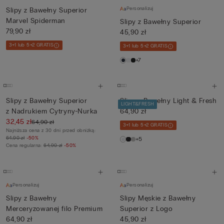
Personalizuj
Slipy z Bawełny Superior
Marvel Spiderman
Slipy z Bawełny Superior
79,90 zł
45,90 zł
3+1 lub 5+2 GRATIS
3+1 lub 5+2 GRATIS
+7
Slipy z Bawełny Superior
Slipy z Bawełny Light & Fresh
LIGHT&FRESH
z Nadrukiem Cytryny-Nurka
64,90 zł
32,45 zł
64,90 zł
3+1 lub 5+2 GRATIS
Najniższa cena z 30 dni przed obniżką:
64,90 zł
-50%
+5
Cena regularna:
64,90 zł
-50%
Personalizuj
Personalizuj
Slipy z Bawełny
Slipy Męskie z Bawełny
Merceryzowanej filo Premium
Superior z Logo
64,90 zł
45,90 zł