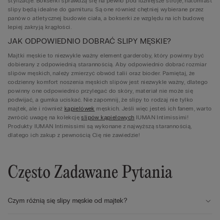
stylizacje. Bokserki sprawdzą się na pewno pod luźniejsze stroje, natomiast
slipy będą idealne do garnituru. Są one również chętniej wybierane przez
panów o atletycznej budowie ciała, a bokserki ze względu na ich budowę
lepiej zakryją krągłości.
JAK ODPOWIEDNIO DOBRAĆ SLIPY MĘSKIE?
Majtki męskie to niezwykle ważny element garderoby, który powinny być
dobierany z odpowiednią starannością. Aby odpowiednio dobrać rozmiar
slipów męskich, należy zmierzyć obwód talii oraz bioder. Pamiętaj, że
codzienny komfort noszenia męskich slipów jest niezwykle ważny, dlatego
powinny one odpowiednio przylegać do skóry, materiał nie może się
podwijać, a gumka uciskać. Nie zapomnij, że slipy to rodzaj nie tylko
majtek, ale i również
kąpielówek
męskich. Jeśli więc jesteś ich fanem, warto
zwrócić uwagę na kolekcję
slipów kąpielowych
IUMAN Intimissimi!
Produkty IUMAN Intimissimi są wykonane z najwyższą starannością,
dlatego ich zakup z pewnością Cię nie zawiedzie!
Często Zadawane Pytania
Czym różnią się slipy męskie od majtek?