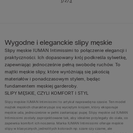
/
/
1
2
3
Wygodne i eleganckie slipy męskie
Slipy męskie IUMAN Intimissimi to połączenie elegancji i
praktyczności. Ich dopasowany krój podkreśla sylwetkę,
zapewniając jednocześnie pełną swobodę ruchów. To
majtki męskie slipy, które wyróżniają się jakością
materiałów i ponadczasowym stylem, będąc
fundamentem męskiej garderoby.
SLIPY MĘSKIE, CZYLI KOMFORT I STYL
Slipy męskie IUMAN Intimissimi to artykuł naprawdę na czasie. Ten model
majtek męskich charakteryzuje się wyciętym krojem, który eksponuje
męskie uda, jednocześnie w pełni zasłaniając pupę. Slipy męskie od IUMAN
Intimissimi zostały zaprojektowane tak, aby idealnie przylegały do ciała, co
zapewnia komfort ich noszenia. Marka IUMAN Intimissimi oferuje męskie
slipy w klasycznych, jednolitych kolorach np. szare czy czarne, ale