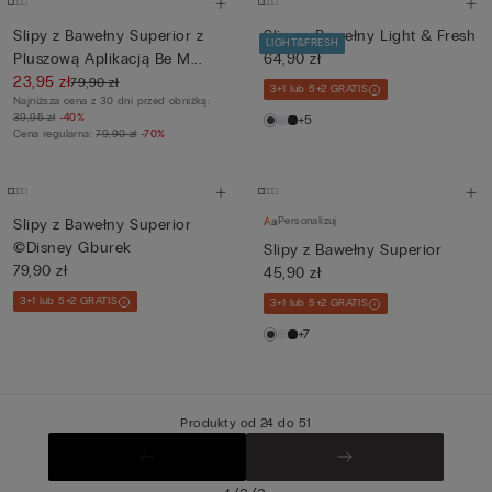
Slipy z Bawełny Superior z
Slipy z Bawełny Light & Fresh
LIGHT&FRESH
Pluszową Aplikacją Be M...
64,90 zł
23,95 zł
79,90 zł
3+1 lub 5+2 GRATIS
Najniższa cena z 30 dni przed obniżką:
39,95 zł
-40%
+5
Cena regularna:
79,90 zł
-70%
Personalizuj
Slipy z Bawełny Superior
©Disney Gburek
Slipy z Bawełny Superior
79,90 zł
45,90 zł
3+1 lub 5+2 GRATIS
3+1 lub 5+2 GRATIS
+7
Produkty od 24 do 51