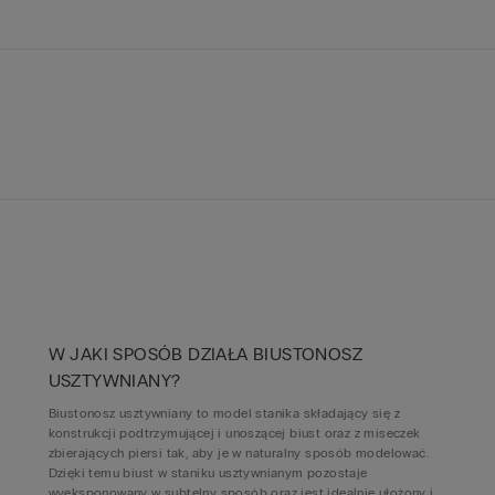
W JAKI SPOSÓB DZIAŁA BIUSTONOSZ
USZTYWNIANY?
Biustonosz usztywniany to model stanika składający się z
konstrukcji podtrzymującej i unoszącej biust oraz z miseczek
zbierających piersi tak, aby je w naturalny sposób modelować.
Dzięki temu biust w staniku usztywnianym pozostaje
wyeksponowany w subtelny sposób oraz jest idealnie ułożony i