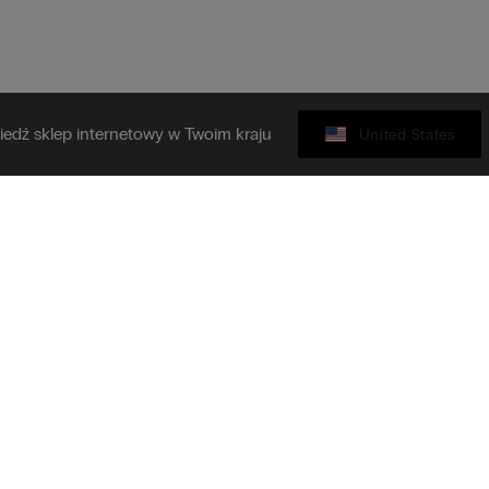
edź sklep internetowy w Twoim kraju
United States
Karta podarunkowa
 się do naszego newslettera
Z