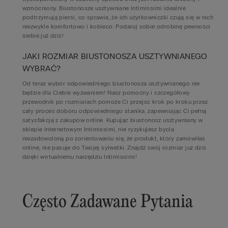
wzmocniony. Biustonosze usztywniane Intimissimi idealnie
podtrzymują piersi, co sprawia, że ich użytkowniczki czują się w nich
niezwykle komfortowo i kobieco. Podaruj sobie odrobinę pewności
siebie już dziś!
JAKI ROZMIAR BIUSTONOSZA USZTYWNIANEGO
WYBRAĆ?
Od teraz wybór odpowiedniego biustonosza usztywnianego nie
będzie dla Ciebie wyzwaniem! Nasz pomocny i szczegółowy
przewodnik po rozmiarach pomoże Ci przejść krok po kroku przez
cały proces doboru odpowiedniego stanika, zapewniając Ci pełną
satysfakcję z zakupów online. Kupując biustonosz usztywniany w
sklepie internetowym Intimissimi, nie ryzykujesz bycia
niezadowoloną po zorientowaniu się, że produkt, który zamówiłaś
online, nie pasuje do Twojej sylwetki. Znajdź swój rozmiar już dziś
dzięki wirtualnemu narzędziu Intimissimi!
Często Zadawane Pytania