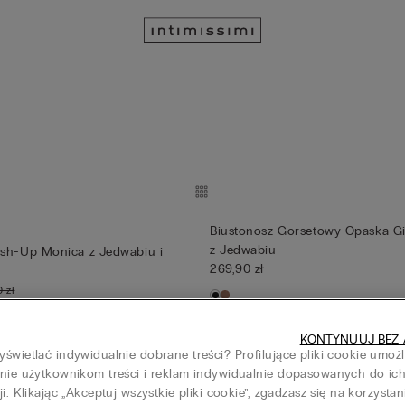
Biustonosz Gorsetowy Opaska G
z Jedwabiu
ush-Up Monica z Jedwabiu i
269,90 zł
 zł
 dni przed obniżką:
188,90 zł
-29%
,90 zł
-50%
KONTYNUUJ BEZ 
świetlać indywidualnie dobrane treści? Profilujące pliki cookie umoż
nie użytkownikom treści i reklam indywidualnie dopasowanych do ic
ji. Klikając „Akceptuj wszystkie pliki cookie”, zgadzasz się na korzystan
orsetowy Monica The Art of
Biustonosz Gorsetowy Monica Th