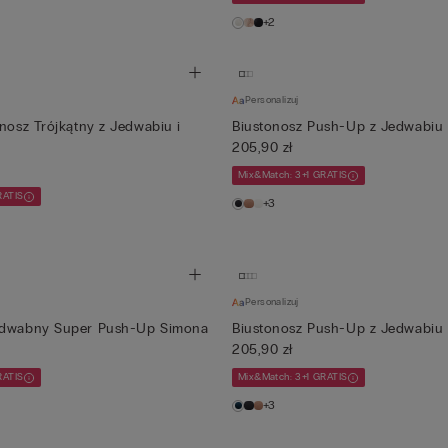
+2
Personalizuj
onosz Trójkątny z Jedwabiu i
Biustonosz Push-Up z Jedwabiu B
205,90 zł
Mix&Match: 3+1 GRATIS
RATIS
+3
Personalizuj
edwabny Super Push-Up Simona
Biustonosz Push-Up z Jedwabiu B
205,90 zł
RATIS
Mix&Match: 3+1 GRATIS
+3