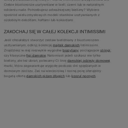
Ciebie biustonosze usztywniane w bieli, czerni lub w naturalnym
odcieniu nude. Potrzebujesz odważniejszej bielizny? Wybierz
spośród wielu zmysłowych modeli staników usztywnianych z
ozdobnym dekoltem, haftami lub kokardami.
ZAKOCHAJ SIĘ W CAŁEJ KOLEKCJI INTIMISSIMI
Jeśli chciałabyś stworzyć zestaw bieliźniany z biustonoszem
usztywnianym, odkryj kolekcję
majtek damskich
Intimissimi.
Znajdziesz w niej niezwykle wygodne
brazyliany
, pociągające
stringi
,
czy klasyczne
figi damskie
. Natomiast jeżeli szukasz nie tylko
bielizny, ale też ubrań, polecamy Ci linię
damskiej odzieży domowej
marki, która zagwarantuje wygodę podczas dni spędzanych w
domowym zaciszu. Zaś na wieczorową i nocną porę oferujemy
bogatą ofertę
damskich piżam długich
lub
koszul nocnych
.