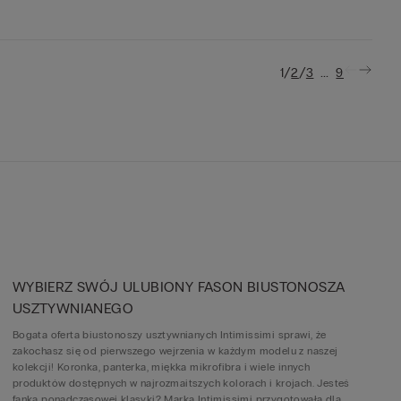
/
/
...
1
2
3
9
WYBIERZ SWÓJ ULUBIONY FASON BIUSTONOSZA
USZTYWNIANEGO
Bogata oferta biustonoszy usztywnianych Intimissimi sprawi, że
zakochasz się od pierwszego wejrzenia w każdym modelu z naszej
kolekcji! Koronka, panterka, miękka mikrofibra i wiele innych
produktów dostępnych w najrozmaitszych kolorach i krojach. Jesteś
fanką ponadczasowej klasyki? Marka Intimissimi przygotowała dla