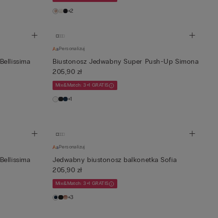
+2
Personalizuj
ellissima
Biustonosz Jedwabny Super Push-Up Simona
205,90 zł
Mix&Match: 3+1 GRATIS
+1
Personalizuj
ellissima
Jedwabny biustonosz balkonetka Sofia
205,90 zł
Mix&Match: 3+1 GRATIS
+3