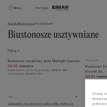
Menu
Dla Niego
Kobieta
Biustonosze
Usztywniane
Biustonosze usztywniane
Filtruj
Silky Flowers
Biustonosz Gorsetowy Sofia Midnight Summer
134,95 zł
269,90 zł
Biustonosz P
Najniższa cena z 30 dni przed obniżką:
188,90 zł
-29%
Koronki Sil...
Cena regularna:
269,90 zł
-50%
134,95 zł
269,90
Najniższa cena z 30
Cena regularna:
269
Chcesz wy
dostarcza
preferenc
Jedwabny biustonosz balkonetka Sofia La
Biustonosz G