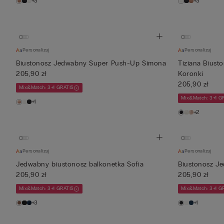
+3
+3
Personalizuj
Personalizuj
Biustonosz Jedwabny Super Push-Up Simona
Tiziana Biust
205,90 zł
Koronki
205,90 zł
Mix&Match: 3+1 GRATIS
Mix&Match: 3+1 G
+1
+2
Personalizuj
Personalizuj
Jedwabny biustonosz balkonetka Sofia
Biustonosz J
205,90 zł
205,90 zł
Mix&Match: 3+1 GRATIS
Mix&Match: 3+1 G
+3
+1