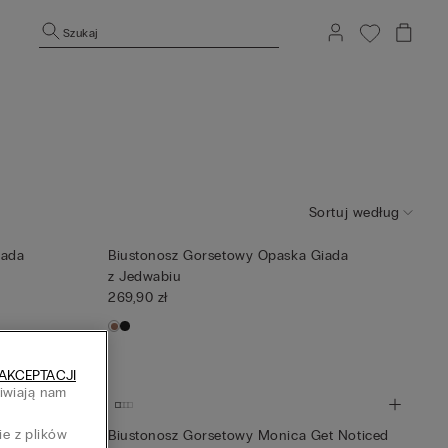
Szukaj
Sortuj według
iada
Biustonosz Gorsetowy Opaska Giada
z Jedwabiu
269,90 zł
AKCEPTACJI
liwiają nam
h
ie z plików
e Art of
Biustonosz Gorsetowy Monica Get Noticed