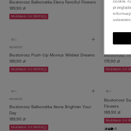
cookie, n
Biustonosz Balkonetka Elena Fanciful Flowers
Koronkowy Bi
przegląd
189,90 zł
179,90 zł
informacj
Mix&Match: 3+1 GRATIS
Mix&Match: 3+1 G
ustawieni
+3
NOWOŚĆ
NOWOŚĆ
Biustonosz Push-Up Monica Wildest Dreams
Biustonosz Tr
189,90 zł
179,90 zł
Mix&Match: 3+1 GRATIS
Mix&Match: 3+1 G
NOWOŚĆ
Biustonosz Su
Flowers
Biustonosz Balkonetka Ilenia Brighten Your
189,90 zł
Day
189,90 zł
Mix&Match: 3+1 G
Mix&Match: 3+1 GRATIS
+5