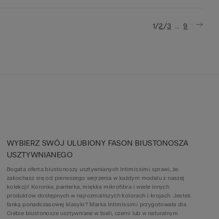
/
/
...
1
2
3
9
WYBIERZ SWÓJ ULUBIONY FASON BIUSTONOSZA
USZTYWNIANEGO
Bogata oferta biustonoszy usztywnianych Intimissimi sprawi, że
zakochasz się od pierwszego wejrzenia w każdym modelu z naszej
kolekcji! Koronka, panterka, miękka mikrofibra i wiele innych
produktów dostępnych w najrozmaitszych kolorach i krojach. Jesteś
fanką ponadczasowej klasyki? Marka Intimissimi przygotowała dla
Ciebie biustonosze usztywniane w bieli, czerni lub w naturalnym