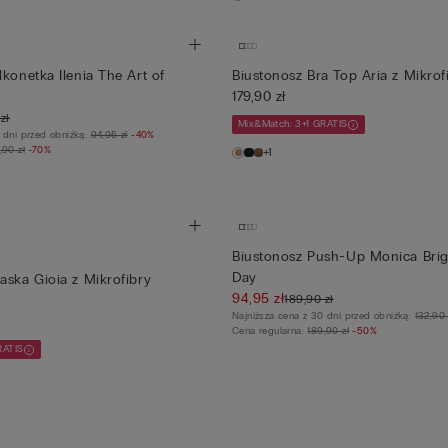
lkonetka Ilenia The Art of
Biustonosz Bra Top Aria z Mikrof
179,90 zł
zł
Mix&Match: 3+1 GRATIS
 dni przed obniżką:
94,95 zł
-40%
,90 zł
-70%
+1
Biustonosz Push-Up Monica Bri
Day
aska Gioia z Mikrofibry
94,95 zł
189,90 zł
Najniższa cena z 30 dni przed obniżką:
132,90 
Cena regularna:
189,90 zł
-50%
RATIS