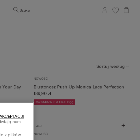
Szukaj
Sortuj według
NOWOŚĆ
e Your Day
Biustonosz Push Up Monica Lace Perfection
189,90 zł
Mix&Match: 3+1 GRATIS
AKCEPTACJI
liwiają nam
h
ie z plików
NOWOŚĆ