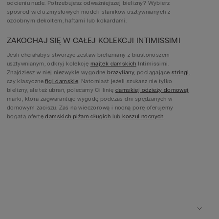
odcieniu nude. Potrzebujesz odważniejszej bielizny? Wybierz
spośród wielu zmysłowych modeli staników usztywnianych z
ozdobnym dekoltem, haftami lub kokardami.
ZAKOCHAJ SIĘ W CAŁEJ KOLEKCJI INTIMISSIMI
Jeśli chciałabyś stworzyć zestaw bieliźniany z biustonoszem
usztywnianym, odkryj kolekcję
majtek damskich
Intimissimi.
Znajdziesz w niej niezwykle wygodne
brazyliany
, pociągające
stringi
,
czy klasyczne
figi damskie
. Natomiast jeżeli szukasz nie tylko
bielizny, ale też ubrań, polecamy Ci linię
damskiej odzieży domowej
marki, która zagwarantuje wygodę podczas dni spędzanych w
domowym zaciszu. Zaś na wieczorową i nocną porę oferujemy
bogatą ofertę
damskich piżam długich
lub
koszul nocnych
.