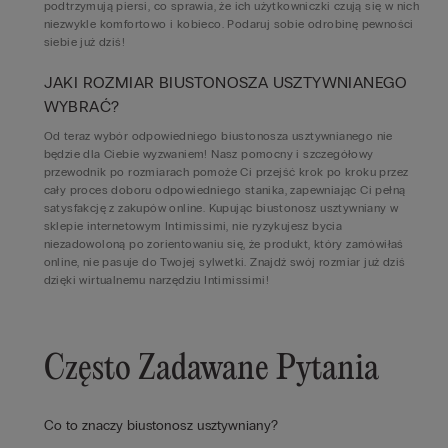
podtrzymują piersi, co sprawia, że ich użytkowniczki czują się w nich
niezwykle komfortowo i kobieco. Podaruj sobie odrobinę pewności
siebie już dziś!
JAKI ROZMIAR BIUSTONOSZA USZTYWNIANEGO
WYBRAĆ?
Od teraz wybór odpowiedniego biustonosza usztywnianego nie
będzie dla Ciebie wyzwaniem! Nasz pomocny i szczegółowy
przewodnik po rozmiarach pomoże Ci przejść krok po kroku przez
cały proces doboru odpowiedniego stanika, zapewniając Ci pełną
satysfakcję z zakupów online. Kupując biustonosz usztywniany w
sklepie internetowym Intimissimi, nie ryzykujesz bycia
niezadowoloną po zorientowaniu się, że produkt, który zamówiłaś
online, nie pasuje do Twojej sylwetki. Znajdź swój rozmiar już dziś
dzięki wirtualnemu narzędziu Intimissimi!
Często Zadawane Pytania
Co to znaczy biustonosz usztywniany?