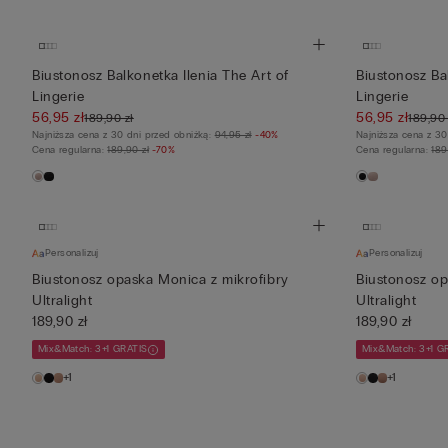
Biustonosz Balkonetka Ilenia The Art of
Biustonosz Ba
Lingerie
Lingerie
56,95 zł
56,95 zł
189,90 zł
189,90 
Najniższa cena z 30 dni przed obniżką:
94,95 zł
-40%
Najniższa cena z 30
Cena regularna:
189,90 zł
-70%
Cena regularna:
189
Personalizuj
Personalizuj
Biustonosz opaska Monica z mikrofibry
Biustonosz op
Ultralight
Ultralight
189,90 zł
189,90 zł
Mix&Match: 3+1 GRATIS
Mix&Match: 3+1 G
+1
+1