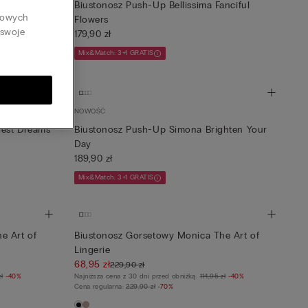
 Perfection
Biustonosz Push-Up Bellissima Fanciful
tkowych
Flowers
 swoje
179,90 zł
Mix&Match: 3+1 GRATIS
NOWOŚĆ
dest Dreams
Biustonosz Push-Up Simona Brighten Your
Day
189,90 zł
Mix&Match: 3+1 GRATIS
e Art of
Biustonosz Gorsetowy Monica The Art of
Lingerie
68,95 zł
229,90 zł
zł
-40%
Najniższa cena z 30 dni przed obniżką:
114,95 zł
-40%
Cena regularna:
229,90 zł
-70%