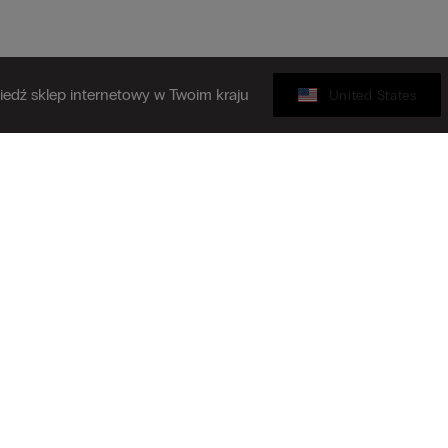
edź sklep internetowy w Twoim kraju
United States
Karta podarunkowa
 się do naszego newslettera
Z