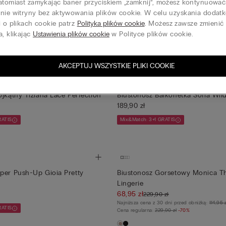
atomiast zamykając baner przyciskiem „zamknij”, możesz kontynuować
ustonosz Balkonetka Sofia
Biustonosz Balkonetka Sofia Lace
anie witryny bez aktywowania plików cookie. W celu uzyskania doda
189,90 zł
i o plikach cookie patrz
Polityka plików cookie
. Możesz zawsze zmienić
RATIS
Mix&Match: 3+1 GRATIS
a, klikając
Ustawienia plików cookie
w Polityce plików cookie.
AKCEPTUJ WSZYSTKIE PLIKI COOKIE
NOWOŚĆ
ójkątny Tiziana Lace Perfection
Biustonosz Balkonetka Sofia Wil
189,90 zł
RATIS
Mix&Match: 3+1 GRATIS
per Push-Up Gioia Pretty
Biustonosz Gorsetowy Monica Th
Lingerie
68,95 zł
229,90 zł
Najniższa cena z 30 dni przed obniżką:
114,95 
RATIS
Cena regularna:
229,90 zł
-70%