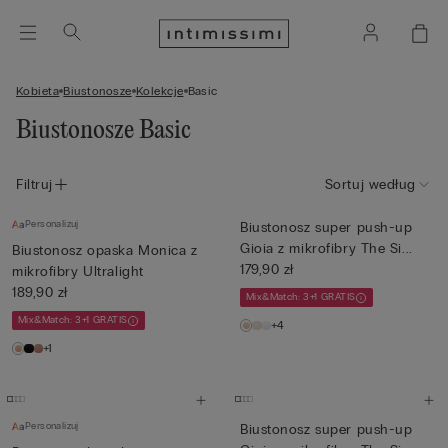
Kobieta
Biustonosze
Kolekcje
Basic
Biustonosze Basic
Filtruj
Sortuj według
Personalizuj
Biustonosz super push-up
Gioia z mikrofibry The Si...
Biustonosz opaska Monica z
179,90 zł
mikrofibry Ultralight
189,90 zł
Mix&Match: 3+1 GRATIS
Mix&Match: 3+1 GRATIS
+4
+1
Personalizuj
Biustonosz super push-up