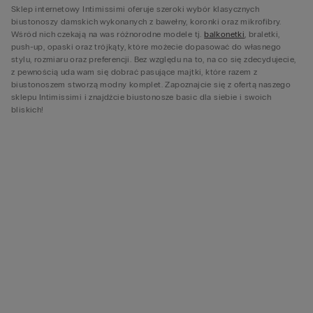
Sklep internetowy Intimissimi oferuje szeroki wybór klasycznych
biustonoszy damskich wykonanych z bawełny, koronki oraz mikrofibry.
Wśród nich czekają na was różnorodne modele tj.
balkonetki
, braletki,
push-up, opaski oraz trójkąty, które możecie dopasować do własnego
stylu, rozmiaru oraz preferencji. Bez względu na to, na co się zdecydujecie,
z pewnością uda wam się dobrać pasujące majtki, które razem z
biustonoszem stworzą modny komplet. Zapoznajcie się z ofertą naszego
sklepu Intimissimi i znajdźcie biustonosze basic dla siebie i swoich
bliskich!