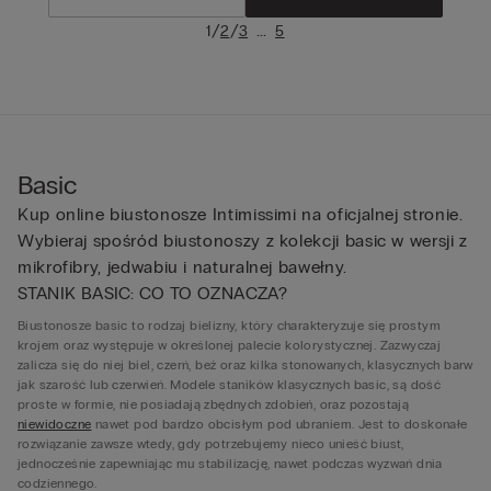
/
/
...
1
2
3
5
Basic
Kup online biustonosze Intimissimi na oficjalnej stronie.
Wybieraj spośród biustonoszy z kolekcji basic w wersji z
mikrofibry, jedwabiu i naturalnej bawełny.
STANIK BASIC: CO TO OZNACZA?
Biustonosze basic to rodzaj bielizny, który charakteryzuje się prostym
krojem oraz występuje w określonej palecie kolorystycznej. Zazwyczaj
zalicza się do niej biel, czerń, beż oraz kilka stonowanych, klasycznych barw
jak szarość lub czerwień. Modele staników klasycznych basic, są dość
proste w formie, nie posiadają zbędnych zdobień, oraz pozostają
niewidoczne
nawet pod bardzo obcisłym pod ubraniem. Jest to doskonałe
rozwiązanie zawsze wtedy, gdy potrzebujemy nieco unieść biust,
jednocześnie zapewniając mu stabilizację, nawet podczas wyzwań dnia
codziennego.