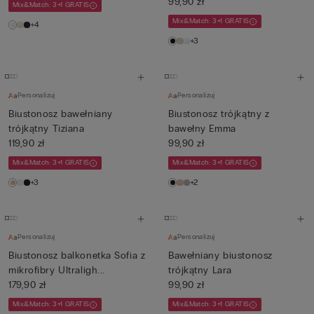
99,90 zł
Mix&Match: 3+1 GRATIS
Mix&Match: 3+1 GRATIS
+4
+3
Personalizuj
Personalizuj
Biustonosz bawełniany
Biustonosz trójkątny z
trójkątny Tiziana
bawełny Emma
119,90 zł
99,90 zł
Mix&Match: 3+1 GRATIS
Mix&Match: 3+1 GRATIS
+3
+2
Personalizuj
Personalizuj
Biustonosz balkonetka Sofia z
Bawełniany biustonosz
mikrofibry Ultraligh...
trójkątny Lara
179,90 zł
99,90 zł
Mix&Match: 3+1 GRATIS
Mix&Match: 3+1 GRATIS