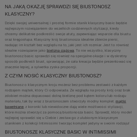
NA JAKĄ OKAZJĘ SPRAWDZI SIĘ BIUSTONOSZ
KLASYCZNY?
Dzięki swojej uniwersalnej i prostej formie stanik klasyczny basic będzie
najlepszym rozwiązaniem do wszelkich codziennych stylizacji, kiedy
chcemy delikatnie podkreślić swoje atuty, zapewniając wsparcie dla biustu
oraz kręgosłupa. Klasyczny krój biustonosza idealnie zbierze piersi,
nadając im kształt bez względu na to, jaki jest ich rozmiar. Jest to również
idealne rozwiązanie jako
bielizna ciążowa
. To nie wszystko, klasyczny
biustonosz basic sprawdzi się również na specjalne okazje i w dyskretny
sposób podkreśli biust, sprawiając, że cała kreacja będzie prezentować się
znacznie lepiej, a sylwetka zyska proporcji.
Z CZYM NOSIĆ KLASYCZNY BIUSTONOSZ?
Biustonosz o klasycznym kroju możesz bez problemu zestawić z każdym
rodzajem majtek, który Ci odpowiada. Ze względu na prosty krój oraz brak
zdobień można dopasować dolną bieliznę pod kątem koloru lub rodzaju
materiału, tak by wraz z biustonoszem stworzyły modny komplet.
majtki
bawełniane
, z koronki lub niewidoczne dają wiele możliwości stylizacji,
które można stworzyć za pomocą biustonosza basic. Sprawdź, który model
najlepiej sprawdzi się u Ciebie i zestaw go z ulubionym klasycznym
stanikiem z kolekcji Intimissimi tworząc komplet jedyny w swoim rodzaju!
BIUSTONOSZE KLASYCZNE BASIC W INTIMISSIMI