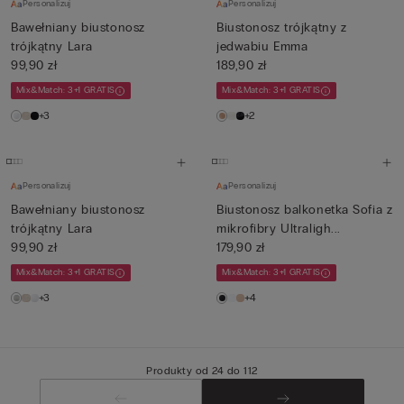
Personalizuj
Personalizuj
Bawełniany biustonosz
Biustonosz trójkątny z
trójkątny Lara
jedwabiu Emma
99,90 zł
189,90 zł
Mix&Match: 3+1 GRATIS
Mix&Match: 3+1 GRATIS
+3
+2
Personalizuj
Personalizuj
Bawełniany biustonosz
Biustonosz balkonetka Sofia z
trójkątny Lara
mikrofibry Ultraligh...
99,90 zł
179,90 zł
Mix&Match: 3+1 GRATIS
Mix&Match: 3+1 GRATIS
+3
+4
Produkty od 24 do 112