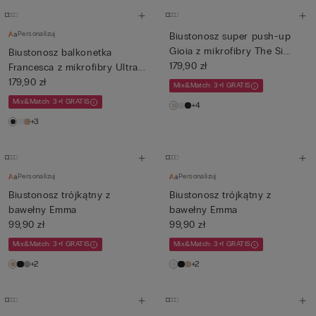
Personalizuj
Biustonosz super push-up
Gioia z mikrofibry The Si...
Biustonosz balkonetka
179,90 zł
Francesca z mikrofibry Ultra...
179,90 zł
Mix&Match: 3+1 GRATIS
Mix&Match: 3+1 GRATIS
+4
+3
Personalizuj
Personalizuj
Biustonosz trójkątny z
Biustonosz trójkątny z
bawełny Emma
bawełny Emma
99,90 zł
99,90 zł
Mix&Match: 3+1 GRATIS
Mix&Match: 3+1 GRATIS
+2
+2