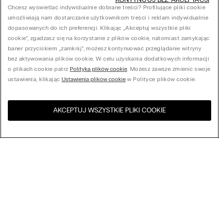
Chcesz wyświetlać indywidualnie dobrane treści? Profilujące pliki cookie
umożliwiają nam dostarczanie użytkownikom treści i reklam indywidualnie
dopasowanych do ich preferencji. Klikając „Akceptuj wszystkie pliki
cookie”, zgadzasz się na korzystanie z plików cookie, natomiast zamykając
baner przyciskiem „zamknij”, możesz kontynuować przeglądanie witryny
bez aktywowania plików cookie. W celu uzyskania dodatkowych informacji
o plikach cookie patrz
Polityka plików cookie
. Możesz zawsze zmienić swoje
ustawienia, klikając
Ustawienia plików cookie
w Polityce plików cookie.
AKCEPTUJ WSZYSTKIE PLIKI COOKIE
Odwiedź sklep internetowy w
United States
Twoim kraju
Sortuj według
Bestsellery
Cena malejąco
My Intimissimi
Cena rosnąco
Nowości