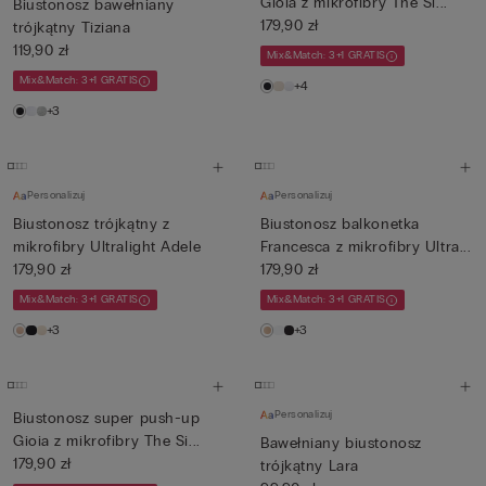
Gioia z mikrofibry The Si...
Biustonosz bawełniany
179,90 zł
trójkątny Tiziana
119,90 zł
Mix&Match: 3+1 GRATIS
Mix&Match: 3+1 GRATIS
+4
+3
Personalizuj
Personalizuj
Biustonosz trójkątny z
Biustonosz balkonetka
mikrofibry Ultralight Adele
Francesca z mikrofibry Ultra...
179,90 zł
179,90 zł
Mix&Match: 3+1 GRATIS
Mix&Match: 3+1 GRATIS
+3
+3
Personalizuj
Biustonosz super push-up
Gioia z mikrofibry The Si...
Bawełniany biustonosz
179,90 zł
trójkątny Lara