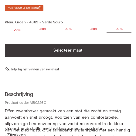
-70% vanaf 3 artikelen
Kleur:
Groen -
4369 - Verde Scuro
-50%
-50%
-50%
-50%
-50%
-50%
Selecteer maat
Hulp bij het vinden van uw maat
Beschrijving
Product code: MB0226C
Effen zwemboxer gemaakt van een stof die zacht en stevig
aanvoelt en snel droogt. Voorzien van een comfortabele
slipvormige binnenvoering van zacht microvezel in de kleur
• Koord in de taille met trekkoord om te verstellen
van het kledingstuk. De tailleband is gerimpeld met een handig
• Zijzakken