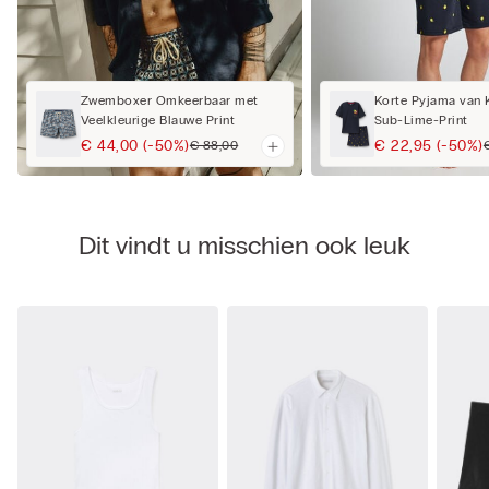
Zwemboxer Omkeerbaar met
Korte Pyjama van 
Veelkleurige Blauwe Print
Sub-Lime-Print
€ 44,00
(-50%)
€ 22,95
(-50%)
€ 88,00
Dit vindt u misschien ook leuk