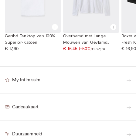
Geribd Tanktop van 100%
Overhemd met Lange
Boxer 
Superior-Katoen
Mouwen van Gevlamd
Fresh 
€ 17,90
Katoen
€ 16,45
(-50%)
€ 16,9
€ 32,90
My Intimissimi
Cadeaukaart
Duurzaamheid