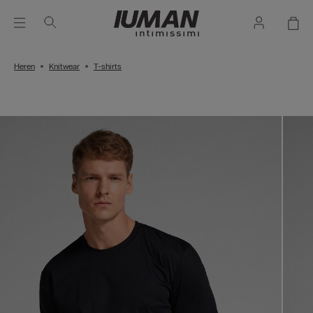
Heren
Knitwear
T-shirts