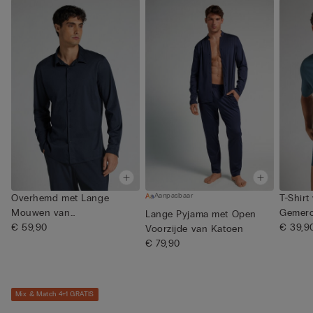
Aanpasbaar
Overhemd met Lange
T-Shirt
Mouwen van
Gemerc
Lange Pyjama met Open
Gemerceriseerd Katoe...
€ 59,90
...
€ 39,9
Voorzijde van Katoen
€ 79,90
Mix & Match 4+1 GRATIS