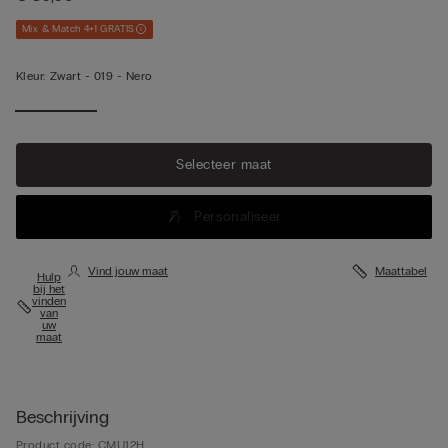
Mix & Match 4+1 GRATIS
Kleur:
Zwart -
019 - Nero
Selecteer maat
Personaliseer
Vind jouw maat
Maattabel
Hulp
bij het
vinden
van
uw
maat
Beschrijving
Product code: CMU12H