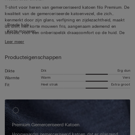
T-shirt voor heren van gemerceriseerd katoen filo Premium. De
kwaliteit van de gemerceriseerde katoenvezel, die zich
kenmerkt door zijn glans, verfijning en zijdezachtheid, maakt
• Ronde hals
dit shirt met korte mouwen fris, aangenaam ademend en
• Korte mouwen
slijtvast, voor een onberispelijk draagcomfort op de huid. De
• Normale pasvorm
regular fit sluit mooi aan op je lichaam. Dit T-shirt van
Leer meer
• Het model is 185 cm lang en draagt maat L
gemerceriseerd katoen is gemaakt voor wie op zoek is naar
kwaliteit en functionaliteit, het combineert elegantie met
Producteigenschappen
gebruiksgemak en is daarmee ideaal als T-shirt voor een casual
look zonder in te boeten aan elegantie en stijl, maar ook onder
een jasje voor een verzorgde en comfortabele look.
Dik
Erg dun
Dikte
Warm
Vers
Warmte
Heel strak
Extra groot
Fit
Premium Gemerceriseerd Katoen
Hoogwaardig gemerceriseerd katoen dat er glanzend