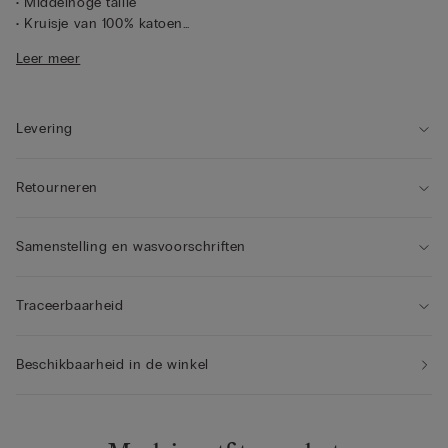
• Middelhoge taille
• Kruisje van 100% katoen
• Slim fit
Leer meer
• Het model is 175 cm lang en draagt maat S
Levering
Retourneren
Samenstelling en wasvoorschriften
Traceerbaarheid
Beschikbaarheid in de winkel