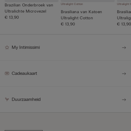
Ultralight Cotton
Ultralight
Brazilian Onderbroek van
Ultralichte Microvezel
Brasiliana van Katoen
Brasili
€ 13,90
Ultralight Cotton
Ultrali
€ 13,90
€ 13,9
My Intimissimi
Cadeaukaart
Duurzaamheid