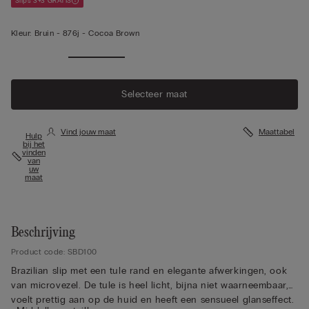
Slips 3+3 GRATIS
Kleur:
Bruin -
876j - Cocoa Brown
Selecteer maat
Vind jouw maat
Maattabel
Hulp
bij het
vinden
van
uw
maat
Beschrijving
Product code: SBD100
Brazilian slip met een tule rand en elegante afwerkingen, ook
van microvezel. De tule is heel licht, bijna niet waarneembaar,
voelt prettig aan op de huid en heeft een sensueel glanseffect.