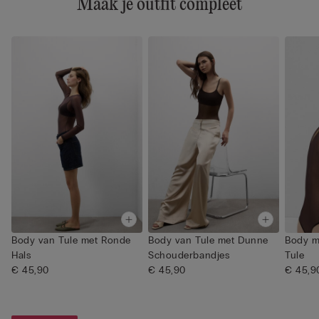
Maak je outfit compleet
Body van Tule met Ronde
Body van Tule met Dunne
Body m
Hals
Schouderbandjes
Tule
€ 45,90
€ 45,90
€ 45,9