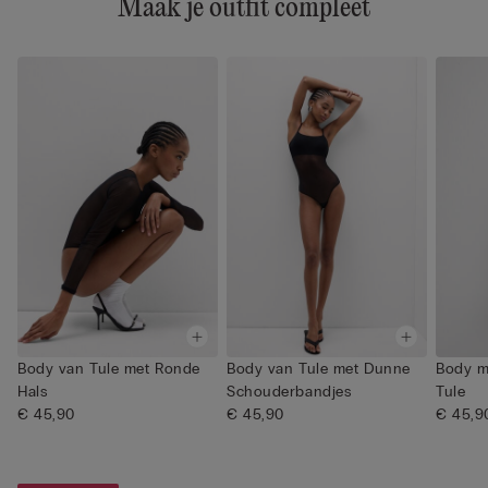
Maak je outfit compleet
Body van Tule met Ronde
Body van Tule met Dunne
Body m
Hals
Schouderbandjes
Tule
€ 45,90
€ 45,90
€ 45,9