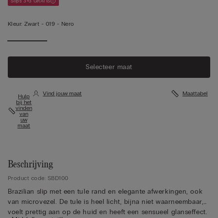
Slips 3+3 GRATIS
Kleur:
Zwart -
019 - Nero
Selecteer maat
Vind jouw maat
Maattabel
Hulp
bij het
vinden
van
uw
maat
Beschrijving
Product code: SBD100
Brazilian slip met een tule rand en elegante afwerkingen, ook
van microvezel. De tule is heel licht, bijna niet waarneembaar,
voelt prettig aan op de huid en heeft een sensueel glanseffect.