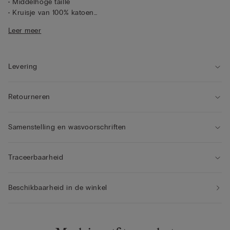
• Middelhoge taille
• Kruisje van 100% katoen
• Slim fit
Leer meer
• Het model is 175 cm lang en draagt maat S
Levering
Retourneren
Samenstelling en wasvoorschriften
Traceerbaarheid
Beschikbaarheid in de winkel