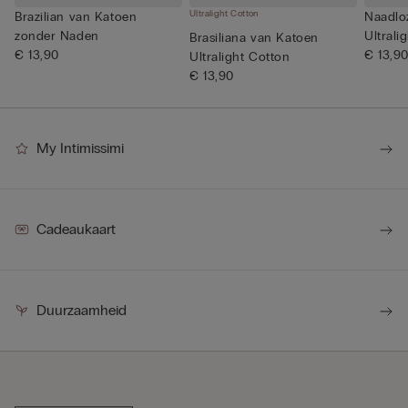
Ultralight Cotton
Brazilian van Katoen
Naadloz
zonder Naden
Ultrali
Brasiliana van Katoen
€ 13,90
€ 13,9
Ultralight Cotton
€ 13,90
My Intimissimi
Cadeaukaart
Duurzaamheid