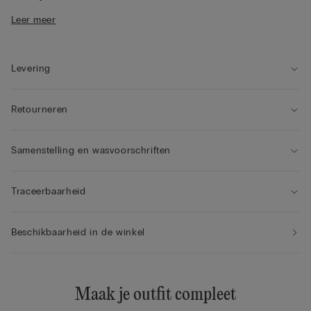
• Soepel aansluitende pasvorm
Leer meer
• Het model is 175 cm lang en draagt maat 2 / S
Levering
Retourneren
Samenstelling en wasvoorschriften
Traceerbaarheid
Beschikbaarheid in de winkel
Maak je outfit compleet