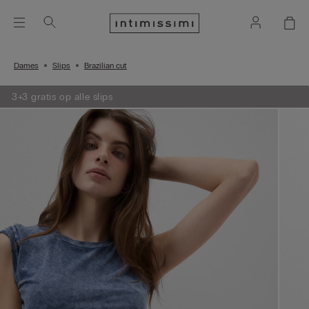
Dames
Slips
Brazilian cut
3+3 gratis op alle slips