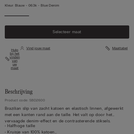
Kleur:
Blauw -
063k - Blue Denim
Selecteer maat
Vind jouw maat
Maattabel
Hulp
bij het
vinden
van
uw
maat
Beschrijving
Product code: SBD2600
Brazilian slip van zacht katoen en elastisch linnen, afgewerkt
met een kanten rand aan de taille. Het valt op door het
vervaagde denim-effect en de contrasterende stiksels.
• Halfhoge taille
• Kruisje van 100% katoen