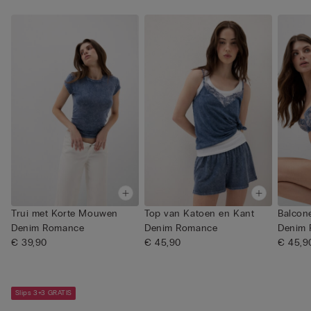
Trui met Korte Mouwen
Top van Katoen en Kant
Balcon
Denim Romance
Denim Romance
Denim
€ 39,90
€ 45,90
€ 45,9
Slips 3+3 GRATIS