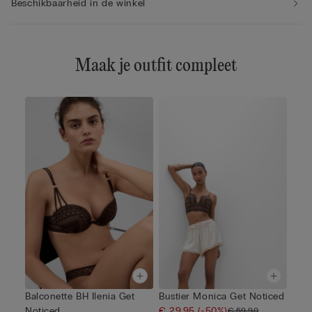
Beschikbaarheid in de winkel
Maak je outfit compleet
Balconette BH Ilenia Get
Bustier Monica Get Noticed
Noticed
€ 29,95
(-50%)
€ 59,90