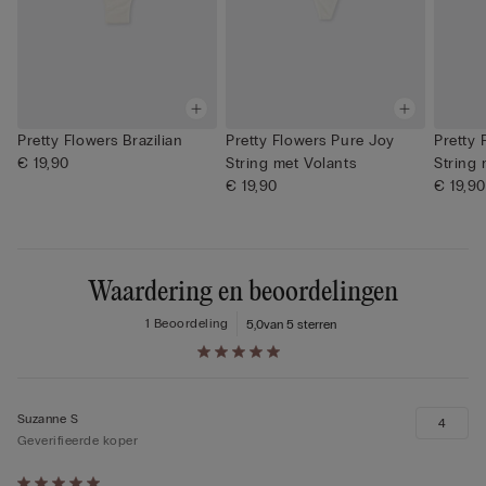
Pretty Flowers Brazilian
Pretty Flowers Pure Joy
Pretty 
€ 19,90
String met Volants
String 
€ 19,90
€ 19,90
Waardering en beoordelingen
1 Beoordeling
5,0
van 5 sterren
Suzanne S
4
Geverifieerde koper