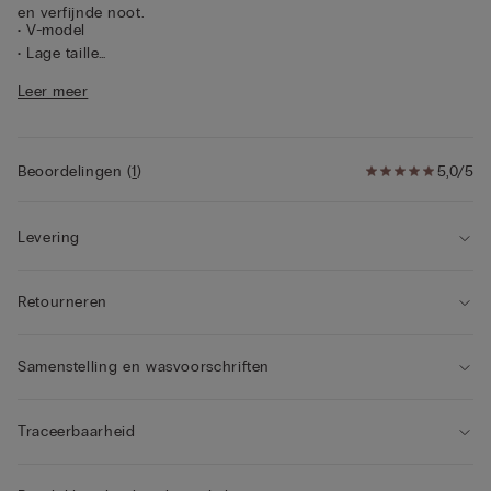
en verfijnde noot.
• V-model
• Lage taille
• Kruisje van 100% katoen
Leer meer
• Slim fit
• Het model is 175 cm lang en draagt maat 2 / S
Beoordelingen
(
1
)
5,0/5
Levering
Retourneren
Samenstelling en wasvoorschriften
Traceerbaarheid