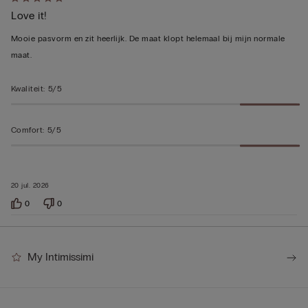
5
Love it!
op
5
Mooie pasvorm en zit heerlijk. De maat klopt helemaal bij mijn normale
beoordeeld
maat.
Kwaliteit
:
5/5
Comfort
:
5/5
20 jul. 2026
0
0
My Intimissimi