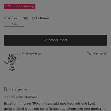
-70% vanaf 3 artikelen
Kleur:
Bruin -
705j - Moka Brown
-50%
Selecteer maat
Vind jouw maat
Maattabel
Hulp
bij het
vinden
van
uw
maat
Beschrijving
Product code: SB2602O
Brazilian in jaren '80-stijl gemaakt met geometrisch kant
geïnspireerd door etnische fantasiepatronen met een moderne