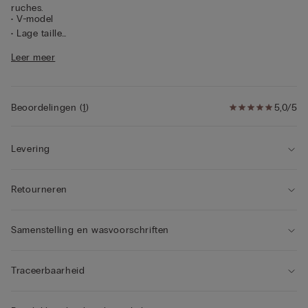
ruches.
• V-model
• Lage taille
• Kruisje van 100% katoen
Leer meer
• Nauwsluitende pasvorm
Beoordelingen
(
1
)
5,0/5
Levering
Retourneren
Samenstelling en wasvoorschriften
Traceerbaarheid