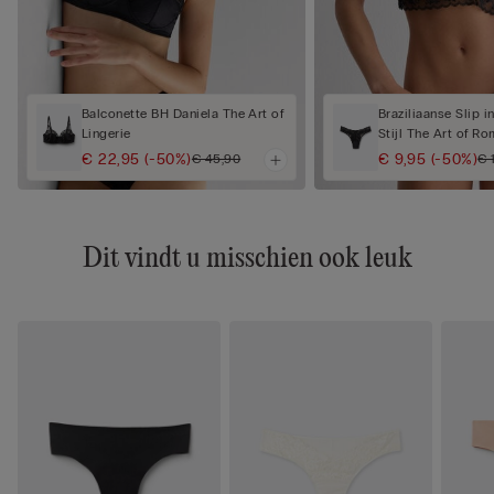
Balconette BH Daniela The Art of
Braziliaanse Slip i
Lingerie
Stijl The Art of R
€ 22,95
(-50%)
€ 9,95
(-50%)
€ 45,90
€ 
Dit vindt u misschien ook leuk