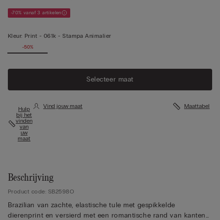
-70% vanaf 3 artikelen
Kleur:
Print -
061k - Stampa Animalier
-50%
Selecteer maat
Vind jouw maat
Maattabel
Hulp
bij het
vinden
van
uw
maat
Beschrijving
Product code: SB2598O
Brazilian van zachte, elastische tule met gespikkelde
dierenprint en versierd met een romantische rand van kanten