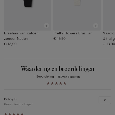
Brazilian van Katoen
Pretty Flowers Brazilian
Naadloz
zonder Naden
€ 19,90
Ultrali
€ 13,90
€ 13,9
Waardering en beoordelingen
1 Beoordeling
5,0
van 5 sterren
Debby D
2
Geverifieerde koper