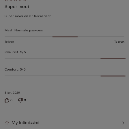
5
Super mooi
op
5
Super mooi en zit fantastisch
beoordeeld
Maat
:
Normale pasvorm
Te klein
Te groot
Kwaliteit
:
5/5
Comfort
:
5/5
8 jun. 2026
0
0
My Intimissimi