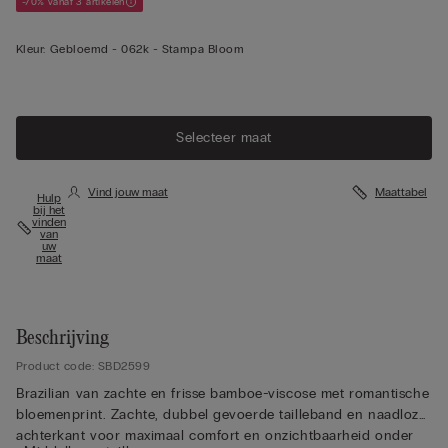
-70% vanaf 3 artikelen
Kleur:
Gebloemd -
062k - Stampa Bloom
Selecteer maat
Vind jouw maat
Maattabel
Hulp
bij het
vinden
van
uw
maat
Beschrijving
Product code: SBD2599
Brazilian van zachte en frisse bamboe-viscose met romantische
bloemenprint. Zachte, dubbel gevoerde tailleband en naadloze
achterkant voor maximaal comfort en onzichtbaarheid onder