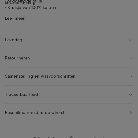
• Middelhoge taille
strakke kleding.
• Kruisje van 100% katoen
• Soepel aansluitende pasvorm
Leer meer
• Het model is 175 cm lang en draagt maat 2 / S
Levering
Retourneren
Samenstelling en wasvoorschriften
Traceerbaarheid
Beschikbaarheid in de winkel