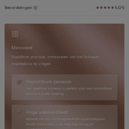
• Zeer natuurlijk effect van ronde borsten
nodig. Deze bh kan namelijk met of zonder cups worden
• Het model is 175 cm lang en draagt maat S
Beoordelingen
(
1
)
5,0/5
gedragen, afhankelijk van de gelegenheid of de behoefte van
het moment. Superzacht, superlicht, supercomfortabel: de
nieuwe bh die je nooit meer wilt missen.
Microvezel
Naadloze precisie, ontworpen om het lichaam
moeiteloos te volgen.
Onzichtbare pasvorm
Het naadloze ontwerp is perfect voor een onzichtbare
pasvorm onder kleding.
Hoge ademendheid
Bekend om zijn vochtregulerende eigenschappen
houdt microvezel je de hele dag droog en