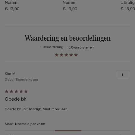
Naden
Naden
Ultrali
€ 13,90
€ 13,90
€ 13,9
Waardering en beoordelingen
1 Beoordeling
5,0
van 5 sterren
Kim M
L
Geverifieerde koper
5
Goede bh
op
5
Goede bh. Zit heerlijk. Sluit mooi aan.
beoordeeld
Maat
:
Normale pasvorm