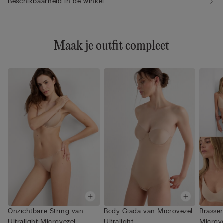
Beschikbaarheid in de winkel
Maak je outfit compleet
Onzichtbare String van
Body Giada van Microvezel
Brasser
Ultralight Microvezel
Ultralight
Microv