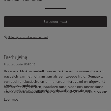
Selecteer maat
Hulp bij het vinden van uw maat
Beschrijving
Product code: RSP54B
Brassière-bh Aria omhult zonder te knellen, is onmerkbaar en
past zich aan het lichaam aan als een tweede huid. Gemaakt
van zachte, elastische en omhullende microvezel en afgewerkt
• Voorgevormde cup
met een lasergesneden, naadloze rand, voor een onzichtbaar
• Uitneembare microgeperforeerde vulling van de cup
effect en een aangenaam gevoel van comfort en vrijheid op elk
• Zonder beugel
moment van de dag. Bijzonder zijn de uitneembare, dunne en
Leer meer
• Aan de achterkant verstelbare elastische schouderbandjes
ademende ergonomische cups, waarop aangegeven staat aan
• Ultraplatte sluitingen aan de achterkant
welke kant ze in de juiste cup moeten worden geplaatst indien