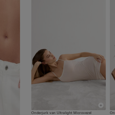
Onderjurk van Ultralight Microvezel
On