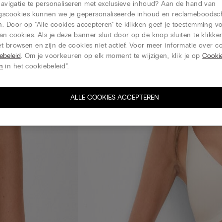
 navigatie te personaliseren met exclusieve inhoud? Aan de hand van
ingscookies kunnen we je gepersonaliseerde inhoud en reclameboods
. Door op "Alle cookies accepteren" te klikken geef je toestemming v
an cookies. Als je deze banner sluit door op de knop sluiten te klikken
t browsen en zijn de cookies niet actief. Voor meer informatie over co
ebeleid
. Om je voorkeuren op elk moment te wijzigen, klik je op
Cooki
en
in het cookiebeleid".
ALLE COOKIES ACCEPTEREN