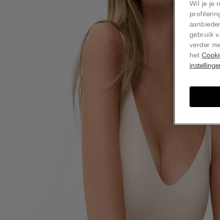
Wil je je
profiler
aanbieden
gebruik v
verder me
het
Cooki
instelling