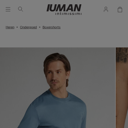
Heren
Ondergoed
Boxershorts