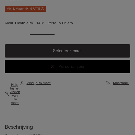
Mix & Match 4+1 GRATIS
Kleur:
Lichtblauw -
141k - Petrolio Chiaro
Meer
weergeve
n
Selecteer maat
Personaliseer
Vind jouw maat
Maattabel
Hulp
bij het
vinden
van
uw
maat
Beschrijving