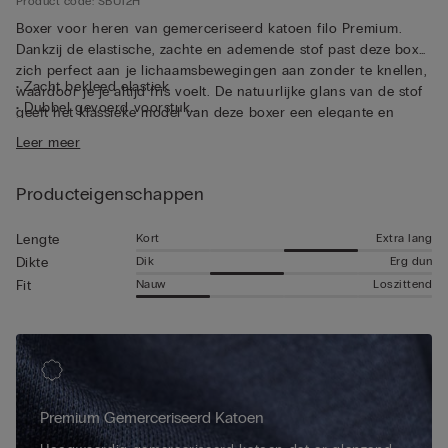
Product code: SBU12H
Boxer voor heren van gemerceriseerd katoen filo Premium.
Dankzij de elastische, zachte en ademende stof past deze boxer
zich perfect aan je lichaamsbewegingen aan zonder te knellen,
• Zacht bekleed elastiek
waardoor je je altijd fris voelt. De natuurlijke glans van de stof
• Dubbel gevoerd voorstuk
geeft het klassieke model van deze boxer een elegante en
• Lang model
verfijnde uitstraling. Juist vanwege de hoogwaardige kwaliteit
Leer meer
• Nauwsluitende pasvorm
van de stof is dit de ideale boxer voor wie geen concessies wil
• Het model is 185 cm lang en draagt maat 5 / L / 42
doen aan een perfecte pasvorm, elegantie en stijl, zowel bij
Producteigenschappen
dagelijkse bezigheden als bij speciale gelegenheden.
Kort
Extra lang
Lengte
Dik
Erg dun
Dikte
Nauw
Loszittend
Fit
Premium Gemerceriseerd Katoen